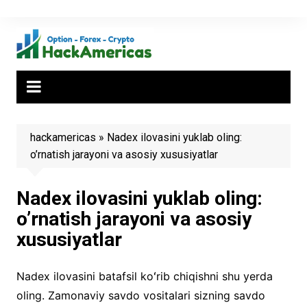
Skip
to
content
hackamericas
»
Nadex ilovasini yuklab oling:
o’rnatish jarayoni va asosiy xususiyatlar
Nadex ilovasini yuklab oling:
o’rnatish jarayoni va asosiy
xususiyatlar
Nadex ilovasini batafsil koʻrib chiqishni shu yerda
oling. Zamonaviy savdo vositalari sizning savdo