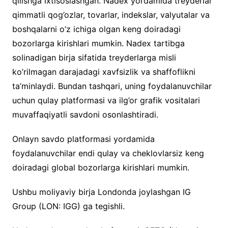
qilishga ixtisoslashgan. Nadex yordamida treyderlar
qimmatli qog’ozlar, tovarlar, indekslar, valyutalar va
boshqalarni o’z ichiga olgan keng doiradagi
bozorlarga kirishlari mumkin. Nadex tartibga
solinadigan birja sifatida treyderlarga misli
ko’rilmagan darajadagi xavfsizlik va shaffoflikni
ta’minlaydi. Bundan tashqari, uning foydalanuvchilar
uchun qulay platformasi va ilg’or grafik vositalari
muvaffaqiyatli savdoni osonlashtiradi.
Onlayn savdo platformasi yordamida
foydalanuvchilar endi qulay va cheklovlarsiz keng
doiradagi global bozorlarga kirishlari mumkin.
Ushbu moliyaviy birja Londonda joylashgan IG
Group (LON: IGG) ga tegishli.