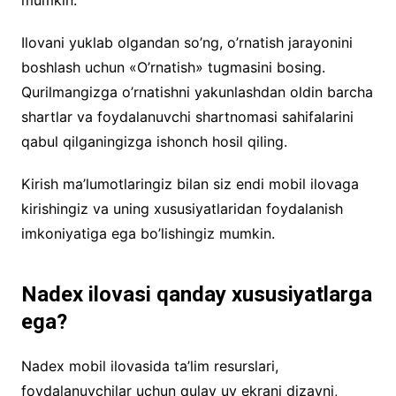
Ilovani yuklab olgandan so’ng, o’rnatish jarayonini
boshlash uchun «O’rnatish» tugmasini bosing.
Qurilmangizga o’rnatishni yakunlashdan oldin barcha
shartlar va foydalanuvchi shartnomasi sahifalarini
qabul qilganingizga ishonch hosil qiling.
Kirish ma’lumotlaringiz bilan siz endi mobil ilovaga
kirishingiz va uning xususiyatlaridan foydalanish
imkoniyatiga ega bo’lishingiz mumkin.
Nadex ilovasi qanday xususiyatlarga
ega?
Nadex mobil ilovasida ta’lim resurslari,
foydalanuvchilar uchun qulay uy ekrani dizayni,