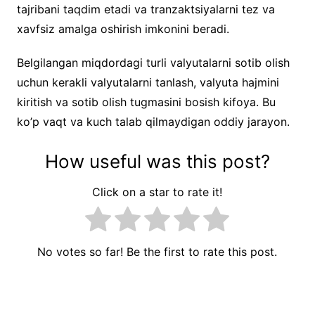
tajribani taqdim etadi va tranzaktsiyalarni tez va
xavfsiz amalga oshirish imkonini beradi.
Belgilangan miqdordagi turli valyutalarni sotib olish
uchun kerakli valyutalarni tanlash, valyuta hajmini
kiritish va sotib olish tugmasini bosish kifoya. Bu
ko’p vaqt va kuch talab qilmaydigan oddiy jarayon.
How useful was this post?
Click on a star to rate it!
No votes so far! Be the first to rate this post.
Post
menyusi