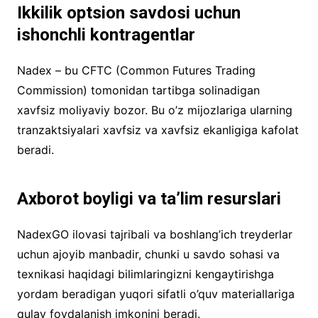
Ikkilik optsion savdosi uchun
ishonchli kontragentlar
Nadex – bu CFTC (Common Futures Trading
Commission) tomonidan tartibga solinadigan
xavfsiz moliyaviy bozor. Bu o’z mijozlariga ularning
tranzaktsiyalari xavfsiz va xavfsiz ekanligiga kafolat
beradi.
Axborot boyligi va ta’lim resurslari
NadexGO ilovasi tajribali va boshlang’ich treyderlar
uchun ajoyib manbadir, chunki u savdo sohasi va
texnikasi haqidagi bilimlaringizni kengaytirishga
yordam beradigan yuqori sifatli o’quv materiallariga
qulay foydalanish imkonini beradi.