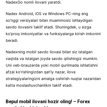
NadexGo nomli ilovani yaratdi.
Nadex Android, iOS va Windows PC-ning eng
so’nggi versiyalari bilan muammosiz ishlaydigan
savdo ilovasini taklif etadi. Shuningdek, u sizga
ko’proq imkoniyatlar va funksiyalarga kirish imkonini
beradi.
Nadexning mobil savdo ilovasi bilan siz istalgan
vaqtda va istalgan joyda savdo qilishingiz mumkin.
Uni veb-brauzerda yoki mobil qurilmada ishlatishni
afzal ko’rishingizdan qat’iy nazar, ilova
strategiyalaringizni amalga oshirish nuqtai nazaridan
katta moslashuvchanlikni taklif etadi.
Bepul mobil ilovani hozir oling! – Forex