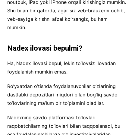
noutbuk, iPad yoki iPhone orqali kirishingiz mumkin.
Shu bilan bir qatorda, agar siz veb-brauzerni ochib,
veb-saytga kirishni afzal ko’rsangiz, bu ham
mumkin.
Nadex ilovasi bepulmi?
Ha, Nadex ilovasi bepul, lekin to’lovsiz ilovadan
foydalanish mumkin emas.
Ro’yxatdan o’tishda foydalanuvchilar o’zlarining
dastlabki depozitlari miqdori bilan bog’liq savdo
to’lovlarining ma’lum bir to’plamini oladilar.
Nadexning savdo platformasi to’lovlari
raqobatchilarning to’lovlari bilan taqqoslanadi, bu
esa foydalanuvchilarga o’z investitsiyalaridan