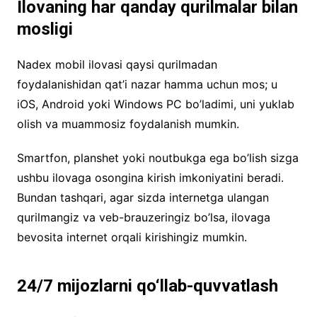
Ilovaning har qanday qurilmalar bilan
mosligi
Nadex mobil ilovasi qaysi qurilmadan
foydalanishidan qat’i nazar hamma uchun mos; u
iOS, Android yoki Windows PC bo’ladimi, uni yuklab
olish va muammosiz foydalanish mumkin.
Smartfon, planshet yoki noutbukga ega bo’lish sizga
ushbu ilovaga osongina kirish imkoniyatini beradi.
Bundan tashqari, agar sizda internetga ulangan
qurilmangiz va veb-brauzeringiz bo’lsa, ilovaga
bevosita internet orqali kirishingiz mumkin.
24/7 mijozlarni qo‘llab-quvvatlash