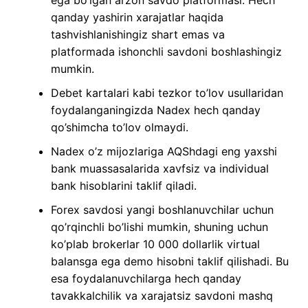
qanday yashirin xarajatlar haqida
tashvishlanishingiz shart emas va
platformada ishonchli savdoni boshlashingiz
mumkin.
Debet kartalari kabi tezkor to’lov usullaridan
foydalanganingizda Nadex hech qanday
qo’shimcha to’lov olmaydi.
Nadex o’z mijozlariga AQShdagi eng yaxshi
bank muassasalarida xavfsiz va individual
bank hisoblarini taklif qiladi.
Forex savdosi yangi boshlanuvchilar uchun
qo’rqinchli bo’lishi mumkin, shuning uchun
ko’plab brokerlar 10 000 dollarlik virtual
balansga ega demo hisobni taklif qilishadi. Bu
esa foydalanuvchilarga hech qanday
tavakkalchilik va xarajatsiz savdoni mashq