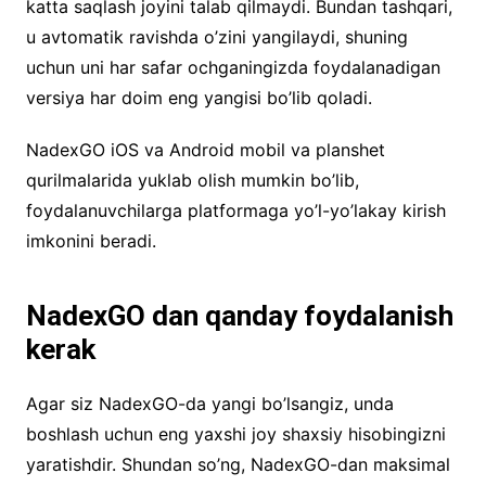
katta saqlash joyini talab qilmaydi. Bundan tashqari,
u avtomatik ravishda o’zini yangilaydi, shuning
uchun uni har safar ochganingizda foydalanadigan
versiya har doim eng yangisi bo’lib qoladi.
NadexGO iOS va Android mobil va planshet
qurilmalarida yuklab olish mumkin bo’lib,
foydalanuvchilarga platformaga yo’l-yo’lakay kirish
imkonini beradi.
NadexGO dan qanday foydalanish
kerak
Agar siz NadexGO-da yangi bo’lsangiz, unda
boshlash uchun eng yaxshi joy shaxsiy hisobingizni
yaratishdir. Shundan so’ng, NadexGO-dan maksimal