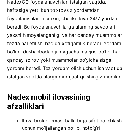
NadexGO foydalanuvchilari istalgan vaqtda,
haftasiga yetti kun to’xtovsiz yordamdan
foydalanishlari mumkin, chunki ilova 24/7 yordam
beradi. Bu foydalanuvchilarga ularning savdolari
yaxshi himoyalanganligi va har qanday muammolar
tezda hal etilishi haqida xotirjamlik beradi. Yordam
bo’limi dushanbadan jumagacha mavjud bo’lib, har
qanday so’rov yoki muammolar bo’yicha sizga
yordam beradi. Tez yordam olish uchun ish vaqtida
istalgan vaqtda ularga murojaat qilishingiz mumkin.
Nadex mobil ilovasining
afzalliklari
Ilova broker emas, balki birja sifatida ishlash
uchun mo’ljallangan bo’lib, noto’g’ri