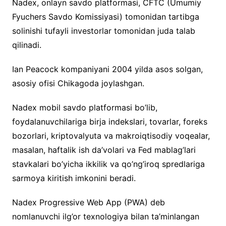
Nadex, onlayn savdo platformasi, CFTC (Umumiy
Fyuchers Savdo Komissiyasi) tomonidan tartibga
solinishi tufayli investorlar tomonidan juda talab
qilinadi.
Ian Peacock kompaniyani 2004 yilda asos solgan,
asosiy ofisi Chikagoda joylashgan.
Nadex mobil savdo platformasi bo’lib,
foydalanuvchilariga birja indekslari, tovarlar, foreks
bozorlari, kriptovalyuta va makroiqtisodiy voqealar,
masalan, haftalik ish da’volari va Fed mablag’lari
stavkalari bo’yicha ikkilik va qo’ng’iroq spredlariga
sarmoya kiritish imkonini beradi.
Nadex Progressive Web App (PWA) deb
nomlanuvchi ilg’or texnologiya bilan ta’minlangan