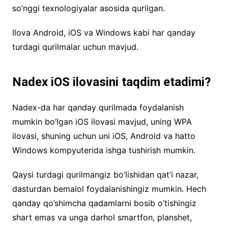
so’nggi texnologiyalar asosida qurilgan.
Ilova Android, iOS va Windows kabi har qanday
turdagi qurilmalar uchun mavjud.
Nadex iOS ilovasini taqdim etadimi?
Nadex-da har qanday qurilmada foydalanish
mumkin bo’lgan iOS ilovasi mavjud, uning WPA
ilovasi, shuning uchun uni iOS, Android va hatto
Windows kompyuterida ishga tushirish mumkin.
Qaysi turdagi qurilmangiz bo’lishidan qat’i nazar,
dasturdan bemalol foydalanishingiz mumkin. Hech
qanday qo’shimcha qadamlarni bosib o’tishingiz
shart emas va unga darhol smartfon, planshet,