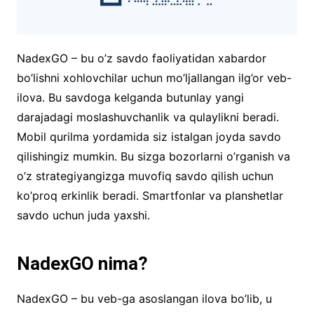
NadexGO – bu o’z savdo faoliyatidan xabardor
bo’lishni xohlovchilar uchun mo’ljallangan ilg’or veb-
ilova. Bu savdoga kelganda butunlay yangi
darajadagi moslashuvchanlik va qulaylikni beradi.
Mobil qurilma yordamida siz istalgan joyda savdo
qilishingiz mumkin. Bu sizga bozorlarni o’rganish va
o’z strategiyangizga muvofiq savdo qilish uchun
ko’proq erkinlik beradi. Smartfonlar va planshetlar
savdo uchun juda yaxshi.
NadexGO nima?
NadexGO – bu veb-ga asoslangan ilova bo’lib, u