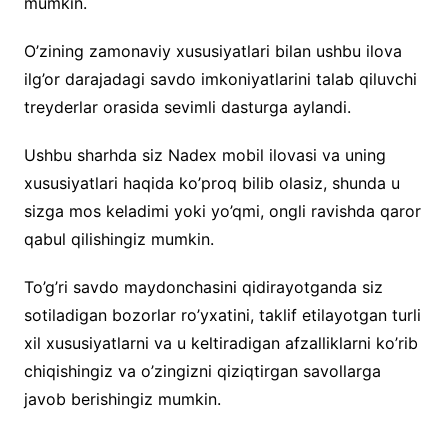
mumkin.
O’zining zamonaviy xususiyatlari bilan ushbu ilova
ilg’or darajadagi savdo imkoniyatlarini talab qiluvchi
treyderlar orasida sevimli dasturga aylandi.
Ushbu sharhda siz Nadex mobil ilovasi va uning
xususiyatlari haqida ko’proq bilib olasiz, shunda u
sizga mos keladimi yoki yo’qmi, ongli ravishda qaror
qabul qilishingiz mumkin.
To’g’ri savdo maydonchasini qidirayotganda siz
sotiladigan bozorlar ro’yxatini, taklif etilayotgan turli
xil xususiyatlarni va u keltiradigan afzalliklarni ko’rib
chiqishingiz va o’zingizni qiziqtirgan savollarga
javob berishingiz mumkin.