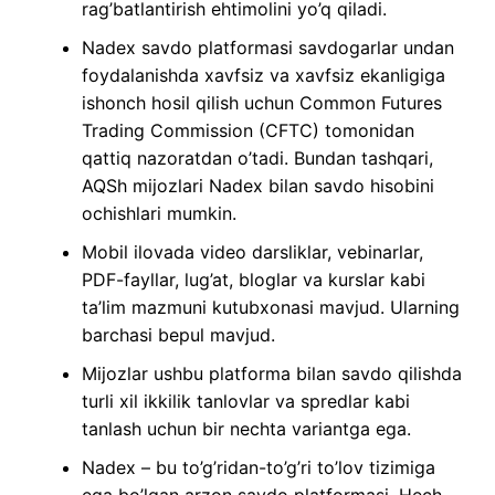
rag’batlantirish ehtimolini yo’q qiladi.
Nadex savdo platformasi savdogarlar undan
foydalanishda xavfsiz va xavfsiz ekanligiga
ishonch hosil qilish uchun Common Futures
Trading Commission (CFTC) tomonidan
qattiq nazoratdan o’tadi. Bundan tashqari,
AQSh mijozlari Nadex bilan savdo hisobini
ochishlari mumkin.
Mobil ilovada video darsliklar, vebinarlar,
PDF-fayllar, lug’at, bloglar va kurslar kabi
ta’lim mazmuni kutubxonasi mavjud. Ularning
barchasi bepul mavjud.
Mijozlar ushbu platforma bilan savdo qilishda
turli xil ikkilik tanlovlar va spredlar kabi
tanlash uchun bir nechta variantga ega.
Nadex – bu to’g’ridan-to’g’ri to’lov tizimiga
ega bo’lgan arzon savdo platformasi. Hech