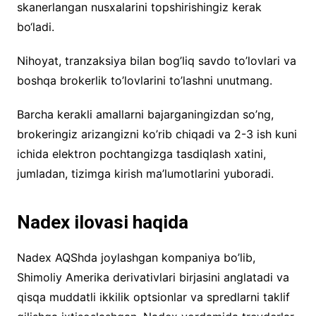
skanerlangan nusxalarini topshirishingiz kerak
bo‘ladi.
Nihoyat, tranzaksiya bilan bog’liq savdo to’lovlari va
boshqa brokerlik to’lovlarini to’lashni unutmang.
Barcha kerakli amallarni bajarganingizdan so’ng,
brokeringiz arizangizni ko’rib chiqadi va 2-3 ish kuni
ichida elektron pochtangizga tasdiqlash xatini,
jumladan, tizimga kirish ma’lumotlarini yuboradi.
Nadex ilovasi haqida
Nadex AQShda joylashgan kompaniya bo’lib,
Shimoliy Amerika derivativlari birjasini anglatadi va
qisqa muddatli ikkilik optsionlar va spredlarni taklif