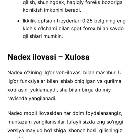
qilish, shuningdek, haqiqiy foreks bozoriga
ko‘nikish imkonini beradi.
Ikkilik optsion treyderlari 0,25 belgining eng
kichik o’lchami bilan spot forex bilan savdo
qilishlari mumkin.
Nadex ilovasi – Xulosa
Nadex o’zining ilg’or veb-ilovasi bilan mashhur. U
ilg’or funksiyalar bilan ishlab chiqilgan va qurilma
xotirasini yuklamaydi, shu bilan birga doimiy
ravishda yangilanadi.
Nadex mobil ilovasidan har doim foydalansangiz,
muntazam yangilanishlar tufayli sizda eng so’nggi
versiya mavjud bo’lishiga ishonch hosil qilishingiz