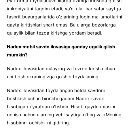
Platforma foydalanuvchilarga tizimga kirishda qolish
imkoniyatini taqdim etadi, ya’ni ular har safar saytga
tashrif buyurganlarida o’zlarining login ma’lumotlarini
qayta kiritishlari shart emas. Bu ularga bozorlarga
qulaylik bilan tezda kirishga yordam beradi.
Nadex mobil savdo ilovasiga qanday egalik qilish
mumkin?
Nadex ilovasidan qulayroq va tezroq kirish uchun
uni bosh ekraningizga qo‘shib foydalaning.
Nadex ilovasidan foydalangan holda savdoni
boshlash uchun birinchi qadam Nadex savdo
hisobiga ro’yxatdan o’tishdir. Hisob qaydnomasini
ochish uchun ularning veb-saytiga o’ting va «Mening
hisobimni ochish» ni qidiring.