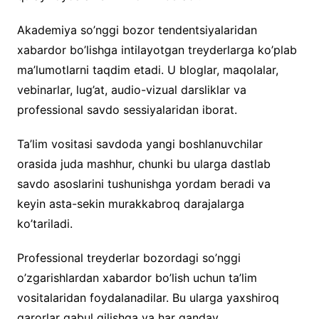
Akademiya so’nggi bozor tendentsiyalaridan
xabardor bo’lishga intilayotgan treyderlarga ko’plab
ma’lumotlarni taqdim etadi. U bloglar, maqolalar,
vebinarlar, lug’at, audio-vizual darsliklar va
professional savdo sessiyalaridan iborat.
Ta’lim vositasi savdoda yangi boshlanuvchilar
orasida juda mashhur, chunki bu ularga dastlab
savdo asoslarini tushunishga yordam beradi va
keyin asta-sekin murakkabroq darajalarga
ko’tariladi.
Professional treyderlar bozordagi so’nggi
o’zgarishlardan xabardor bo’lish uchun ta’lim
vositalaridan foydalanadilar. Bu ularga yaxshiroq
qarorlar qabul qilishga va har qanday