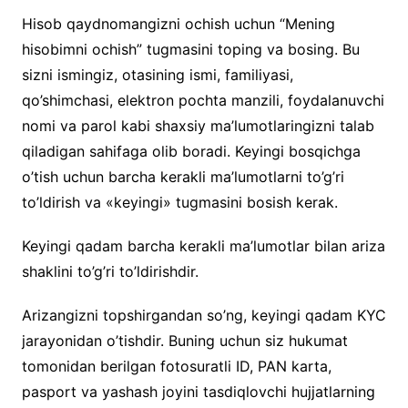
Hisob qaydnomangizni ochish uchun “Mening
hisobimni ochish” tugmasini toping va bosing. Bu
sizni ismingiz, otasining ismi, familiyasi,
qo’shimchasi, elektron pochta manzili, foydalanuvchi
nomi va parol kabi shaxsiy ma’lumotlaringizni talab
qiladigan sahifaga olib boradi. Keyingi bosqichga
o’tish uchun barcha kerakli ma’lumotlarni to’g’ri
to’ldirish va «keyingi» tugmasini bosish kerak.
Keyingi qadam barcha kerakli ma’lumotlar bilan ariza
shaklini to’g’ri to’ldirishdir.
Arizangizni topshirgandan so’ng, keyingi qadam KYC
jarayonidan o’tishdir. Buning uchun siz hukumat
tomonidan berilgan fotosuratli ID, PAN karta,
pasport va yashash joyini tasdiqlovchi hujjatlarning