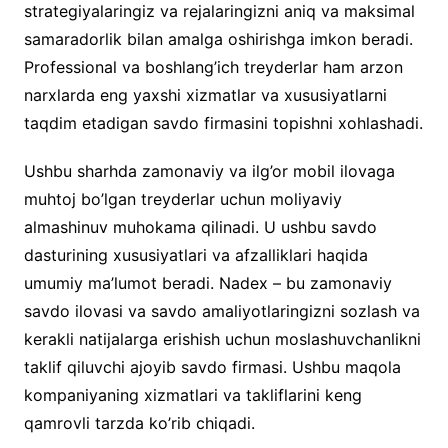
strategiyalaringiz va rejalaringizni aniq va maksimal
samaradorlik bilan amalga oshirishga imkon beradi.
Professional va boshlang’ich treyderlar ham arzon
narxlarda eng yaxshi xizmatlar va xususiyatlarni
taqdim etadigan savdo firmasini topishni xohlashadi.
Ushbu sharhda zamonaviy va ilg’or mobil ilovaga
muhtoj bo’lgan treyderlar uchun moliyaviy
almashinuv muhokama qilinadi. U ushbu savdo
dasturining xususiyatlari va afzalliklari haqida
umumiy ma’lumot beradi. Nadex – bu zamonaviy
savdo ilovasi va savdo amaliyotlaringizni sozlash va
kerakli natijalarga erishish uchun moslashuvchanlikni
taklif qiluvchi ajoyib savdo firmasi. Ushbu maqola
kompaniyaning xizmatlari va takliflarini keng
qamrovli tarzda ko’rib chiqadi.