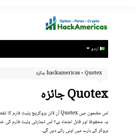
Ski
t
conten
اردو
Português
Quotex جائزہ
»
hackamericas
Español
Quotex جائزہ
English
ไทย
اس مضمون میں Quotex آن لائن بروکریج پلی
Bahasa Indonesia
یہ محفوظ اور قابل اعتماد ہے؟ اس تجارتی پلیٹ فارم کی خصوص
Türkçe
بروکر کے بارے میں اپنی رائے دیں گے۔