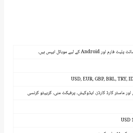
USD, EUR, GBP, BRL, TRY, I
ان اور ماسٹر کارڈ کارڈز، ایڈوکیش، پرفیکٹ منی، کریپٹو کرنسی