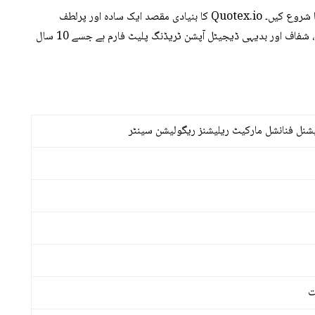
اس بروکر نے یہ آن لائن بروکریج خدمات 2019 میں فراہم کرنا شروع کیں۔ Quotex.io کا بنیادی مقصد ایک سادہ اور پرلطف
تجارتی تجربہ فراہم کرنا ہے۔ یہ ایک تسلیم شدہ، ایوارڈ یافتہ، شفاف اور بدیہی ڈیجیٹل آپشن ٹریڈنگ پلیٹ فارم ہے جسے 10 سال
ت