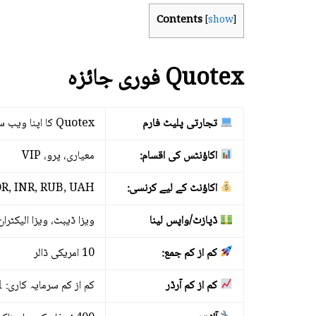
Français
Contents
[
show
]
العربية
Tiếng Việt
Quotex فوری جائزہ
中文 (中国)
تجارتی پلیٹ فارم
Quotex کا اپنا ویب سائٹ پلیٹ فارم اور Android کے لیے موبائل ایپس ہیں۔
Русский
اکاؤنٹس کی اقسام:
معیاری، پرو، VIP
日本語
한국어
اکاؤنٹ کے لیے کرنسی:
DR, INR, RUB, UAH
বাংলা
ڈپازٹ/واپس لینا
ویزا ڈیبٹ، ویزا الیکٹر
हिन्दी
کم از کم جمع:
10 امریکی ڈالر
فارسی
کم از کم آرڈر
کم از کم سرمایہ کاری: 1 USD
اردو