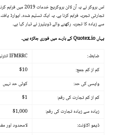
македонски јазик
Українська
سے زیادہ کا تجربہ رکھنے والے ڈویلپرز نے تیار کیا ہے۔
Azərbaycan
یہاں Quotex.io کے بارے میں فوری جائزہ ہیں۔
Հայերեն
ქართული
ضابطہ:
IFMRRC انٹرنیشنل فنانشل مارکیٹ ریلیشنز ریگولیشن سینٹر
Қазақ тілі
کم از کم جمع:
$10
Монгол хэл
واپسی کی حد:
کوئی حد نہیں
Shqip
کم از کم تجارت کی رقم:
$1
Oʻzbek
زیادہ سے زیادہ تجارت کی رقم:
$1,000
ڈیمو اکاؤنٹ:
لامحدود اور مف