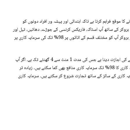
ثوں پر تجارت کرنے کا موقع فراہم کرتا ہے تاکہ ابتدائی اور پیشہ ور افراد دونوں کو
بروکر کے ساتھ آپ اسٹاک، فاریکس کرنسی کے جوڑے، دھاتیں، تیل اور
گیس اور کرپٹو کرنسی ٹریڈنگ کر سکتے ہیں۔ یہ بائنری آپشنز بروکر آپ کو مختلف قسم کے اثاثوں پر 98% تک کی سرمایہ کاری پر
Quotex آپ کو ڈیجیٹل اختیارات کے ذریعے قیاس آرائی کرنے کی اجازت دیتا ہے جس کی مدت 1 منٹ سے 4 گھنٹے تک ہے۔ اگر آپ
صحیح طریقے سے سرمایہ کاری کرتے ہیں تو آپ اپنی سرمایہ کاری کا 98% تک سرمایہ کاری منافع بھی کما سکتے ہیں۔ زیادہ تر
ح، آپ صرف $1 کی کم از کم سرمایہ کاری کے سائز کے ساتھ تجارت شروع کر سکتے ہیں۔ سرمایہ کاری