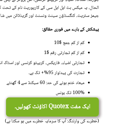
الحال، یہ میکس بٹ ایل ایل سی کے کارپوریٹ نام کے تحت ک
Slovenčina
جیمز سٹریٹ، کنگسٹاؤن سینٹ ونسنٹ اور گریناڈائن میں شام
Slovenščina
پیشکش کے بارے میں فوری حقائق:
Hrvatski
کم از کم جمع $10
Српски језик
کم از کم تجارتی رقم $1
Bosanski
تجارتی اشیاء، فاریکس، کریپٹو کرنسی اور اسٹاک ا
Polski
تجارت کی پیداوار 95%+ تک ہے۔
میعاد ختم ہونے کی حد: 60 سیکنڈ سے 4 گھنٹے
Tagalog
100% تک بونس
ဗမာစာ
ایک مفت Quotex اکاؤنٹ کھولیں۔
ភាសាខ្មែរ
ພາສາລາວ
(خطرے کی وارننگ: آپ کا سرمایہ خطرے میں ہو سکتا ہے)