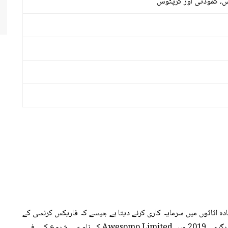
ڈیجیٹل آپشن بروکر ہے جو آپ کو 400 سے زیادہ اثاثوں میں سرمایہ کاری کرنے دیتا ہے جیسے کہ فاریکس کرنسی کے
جوڑے، اسٹاک، اشیاء اور کریپٹو کرنسی۔ اس بروکر نے اپنی سرگرمی 2019 میں Awesomo Limited کے نام سے شروع کی۔ فی