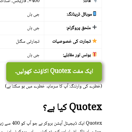
آلات:
400+، فاریکس، اسٹاکس، کموڈٹی اور کرپٹوس
Bahasa Melayu
موبائل ٹریڈنگ:
جی ہاں
Deutsch
ملحق پروگرام:
جی ہاں
Italiano
تجارت کی خصوصیات
تجارتی سگنل
Română
بونس اور مقابلے:
جی ہاں
български
Svenska
ایک مفت Quotex اکاؤنٹ کھولیں۔
Norsk Bokmål
(خطرے کی وارننگ: آپ کا سرمایہ خطرے میں ہو سکتا ہے)
Suomi
Quotex کیا ہے؟
Nederlands
Magyar
Quotex ایک 
Čeština