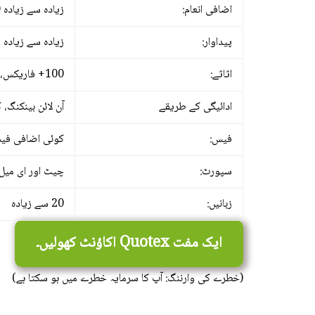
اضافی انعام:
زیادہ سے زیادہ 100%
پیداوار:
زیادہ سے زیادہ 95%
اثاثے:
100+ فاریکس، اسٹاکس، کموڈٹیز، انڈیکس، کرپٹو
ادائیگی کے طریقے
آن لائن بینکنگ، 
فیس:
کوئی اضافی فیس
سپورٹ:
چیٹ اور ای میل 24/7 دستیاب ہے
زبانیں:
20 سے زیادہ
ایک مفت Quotex اکاؤنٹ کھولیں۔
(خطرے کی وارننگ: آپ کا سرمایہ خطرے میں ہو سکتا ہے)