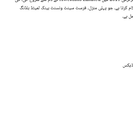
ام کرتا ہے، جو پہلی منزل، فرسٹ سینٹ ونسنٹ بینک لمیٹڈ بلڈنگ
ل ہے۔
نڈیکس