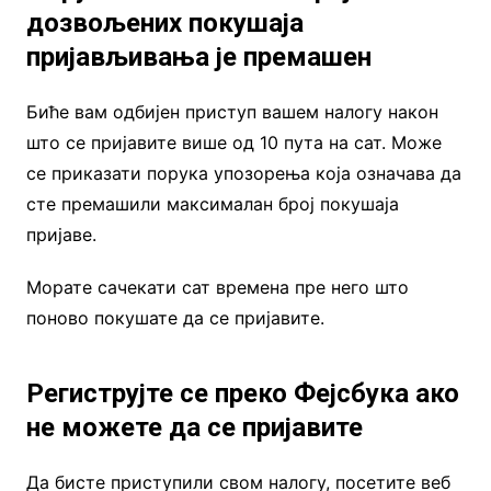
дозвољених покушаја
пријављивања је премашен
Биће вам одбијен приступ вашем налогу након
што се пријавите више од 10 пута на сат. Може
се приказати порука упозорења која означава да
сте премашили максималан број покушаја
пријаве.
Морате сачекати сат времена пре него што
поново покушате да се пријавите.
Региструјте се преко Фејсбука ако
не можете да се пријавите
Да бисте приступили свом налогу, посетите веб