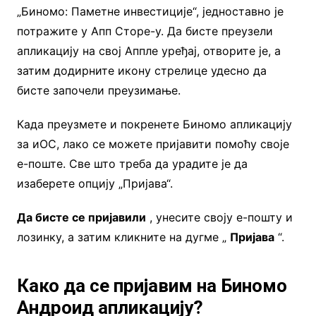
„Биномо: Паметне инвестиције“, једноставно је
потражите у Апп Сторе-у. Да бисте преузели
апликацију на свој Аппле уређај, отворите је, а
затим додирните икону стрелице удесно да
бисте започели преузимање.
Када преузмете и покренете Биномо апликацију
за иОС, лако се можете пријавити помоћу своје
е-поште. Све што треба да урадите је да
изаберете опцију „Пријава“.
Да бисте се пријавили
, унесите своју е-пошту и
лозинку, а затим кликните на дугме „
Пријава
“.
Како да се пријавим на Биномо
Андроид апликацију?