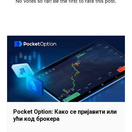
No votes so far! Be the first to rate this post.
Кретање
чланка
Pocket Option: Како се пријавити или
ући код брокера