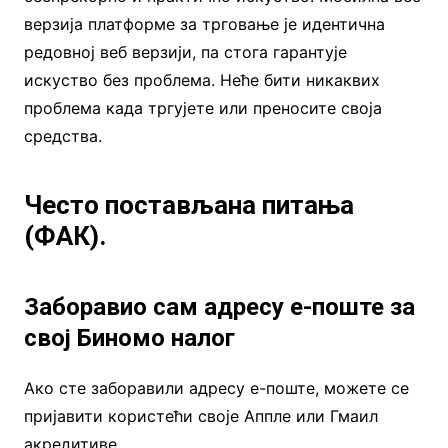
верзија платформе за трговање је идентична
редовној веб верзији, па стога гарантује
искуство без проблема. Неће бити никаквих
проблема када тргујете или преносите своја
средства.
Често постављана питања
(ФАК).
Заборавио сам адресу е-поште за
свој Биномо налог
Ако сте заборавили адресу е-поште, можете се
пријавити користећи своје Аппле или Гмаил
акредитиве.