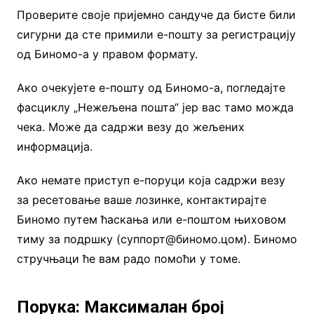
Проверите своје пријемно сандуче да бисте били
сигурни да сте примили е-пошту за регистрацију
од Биномо-а у правом формату.
Ако очекујете е-пошту од Биномо-а, погледајте
фасциклу „Нежељена пошта“ јер вас тамо можда
чека. Може да садржи везу до жељених
информација.
Ако немате приступ е-поруци која садржи везу
за ресетовање ваше лозинке, контактирајте
Биномо путем ћаскања или е-поштом њиховом
тиму за подршку (суппорт@биномо.цом). Биномо
стручњаци ће вам радо помоћи у томе.
Порука: Максималан број