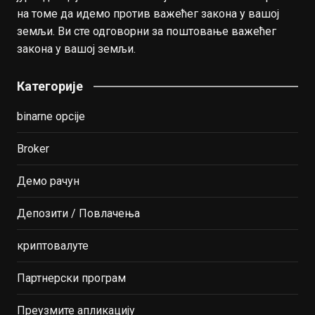
на томе да идемо против важећег закона у вашој
земљи. Ви сте одговорни за поштовање важећег
закона у вашој земљи.
Категорије
binarne opcije
Broker
Демо рачун
Депозити / Повлачења
криптовалуте
Партнерски програм
Преузмите апликацију