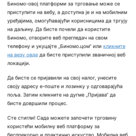
Биномо-овој платформи за трговање може се
приступити на вебу, а доступна је и на мобилним
уређајима, омогућавајући корисницима да тргују
на даљину. Да бисте почели да користите
Биномо, отворите веб прегледач на свом
телефону и укуцајте „Биномо.цом“ или
кликните
на везу овде
да бисте приступили званичној веб
локацији.
Да бисте се пријавили на свој налог, унесите
своју адресу е-поште и лозинку у одговарајућа
поља. Затим кликните на дугме „Пријава“ да
бисте довршили процес.
Сте стигли! Сада можете започети трговину
користећи мобилну веб платформу за
беспрекорно и практично искуство. Мобилна веб