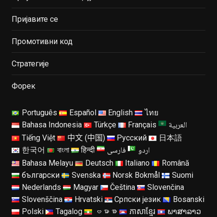
Пријавите се
Промотивни код
Стратегије
Форек
Português
Español
English
ไทย
العربية
Bahasa Indonesia
Türkçe
Français
Tiếng Việt
中文 (中国)
Русский
日本語
اردو
فارسی
한국어
বাংলা
हिन्दी
Bahasa Melayu
Deutsch
Italiano
Română
български
Svenska
Norsk Bokmål
Suomi
Nederlands
Magyar
Čeština
Slovenčina
Slovenščina
Hrvatski
Српски језик
Bosanski
Polski
Tagalog
ဗမာစာ
ភាសាខ្មែរ
ພາສາລາວ