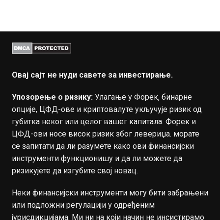
Овај сајт не нуди савете за инвестирање.
Упозорење о ризику:
Улагање у Форек, бинарне
опције, ЦФД-ове и криптовалуте укључује ризик од
губитка неког или целог вашег капитала. Форек и
ЦФД-ови носе висок ризик због левериџа. морате
се запитати да ли разумете како ови финансијски
инструменти функционишу и да ли можете да
ризикујете да изгубите свој новац.
Неки финансијски инструменти могу бити забрањени
или подложни регулацији у одређеним
јурисдикцијама. Ми ни на који начин не инсистирамо