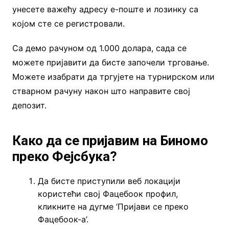
унесете важећу адресу е-поште и лозинку са
којом сте се регистровали.
Са демо рачуном од 1.000 долара, сада се
можете пријавити да бисте започели трговање.
Можете изабрати да тргујете на турнирском или
стварном рачуну након што направите свој
депозит.
Како да се пријавим на Биномо
преко Фејсбука?
Да бисте приступили веб локацији
користећи свој Фацебоок профил,
кликните на дугме ‘Пријави се преко
Фацебоок-а’.