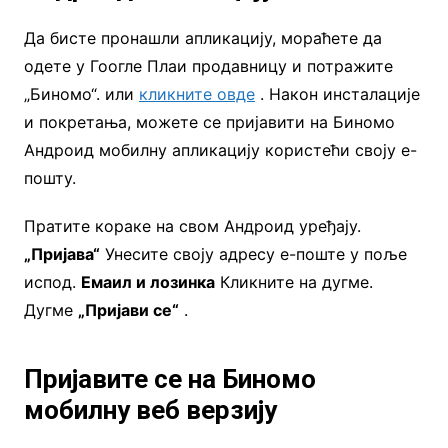
Да бисте пронашли апликацију, мораћете да
одете у Гоогле Плаи продавницу и потражите
„Биномо“. или
кликните овде
. Након инсталације
и покретања, можете се пријавити на Биномо
Андроид мобилну апликацију користећи своју е-
пошту.
Пратите кораке на свом Андроид уређају.
„Пријава“
Унесите своју адресу е-поште у поље
испод.
Емаил и лозинка
Кликните на дугме.
Дугме
„Пријави се“
.
Пријавите се на Биномо
мобилну веб верзију