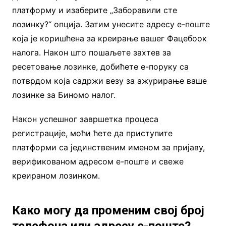
платформу и изаберите „Заборавили сте
лозинку?“ опција. Затим унесите адресу е-поште
која је коришћена за креирање вашег Фацебоок
налога. Након што пошаљете захтев за
ресетовање лозинке, добићете е-поруку са
потврдом која садржи везу за ажурирање ваше
лозинке за Биномо налог.
Након успешног завршетка процеса
регистрације, моћи ћете да приступите
платформи са јединственим именом за пријаву,
верификованом адресом е-поште и свеже
креираном лозинком.
Како могу да променим свој број
телефона или адресу е-поште?