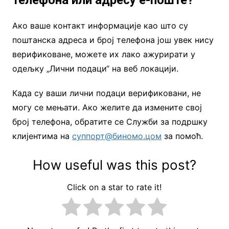
Ако ваше контакт информације као што су
поштанска адреса и број телефона још увек нису
верификоване, можете их лако ажурирати у
одељку „Лични подаци“ на веб локацији.
Када су ваши лични подаци верификовани, не
могу се мењати. Ако желите да измените свој
број телефона, обратите се Служби за подршку
клијентима на
суппорт@биномо.цом
за помоћ.
How useful was this post?
Click on a star to rate it!