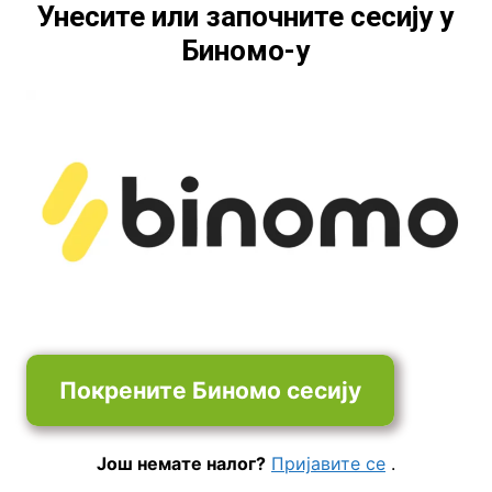
Унесите или започните сесију у
Биномо-у
Покрените Биномо сесију
Још немате налог?
Пријавите се
.