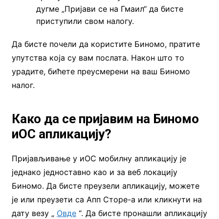
дугме „Пријави се на Гмаил“ да бисте
приступили свом налогу.
Да бисте почели да користите Биномо, пратите
упутства која су вам послата. Након што то
урадите, бићете преусмерени на ваш Биномо
налог.
Како да се пријавим на Биномо
иОС апликацију?
Пријављивање у иОС мобилну апликацију је
једнако једноставно као и за веб локацију
Биномо. Да бисте преузели апликацију, можете
је или преузети са Апп Сторе-а или кликнути на
дату везу „
Овде
“. Да бисте пронашли апликацију