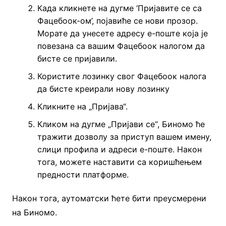
Када кликнете на дугме ‘Пријавите се са
Фацебоок-ом’, појавиће се нови прозор.
Морате да унесете адресу е-поште која је
повезана са вашим Фацебоок налогом да
бисте се пријавили.
Користите лозинку свог Фацебоок налога
да бисте креирали нову лозинку
Кликните на „Пријава“.
Кликом на дугме „Пријави се“, Биномо ће
тражити дозволу за приступ вашем имену,
слици профила и адреси е-поште. Након
тога, можете наставити са коришћењем
предности платформе.
Након тога, аутоматски ћете бити преусмерени
на Биномо.