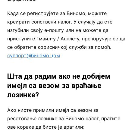
Када се региструјете за Биномо, можете
креирати сопствени налог. У случају да сте
изгубили своју е-пошту или не можете да
приступите Гмаил-у / Аппле-у, препоручује се да
се обратите корисничкој служби за помоћ.
суппорт@биномо.цом
Шта да радим ако не добијем
имејл са везом за враћање
лозинке?
Ако нисте примили имејл са везом за
ресетовање лозинке за Биномо налог, пратите
ове кораке да бисте је вратили: