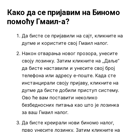
Како да се пријавим на Биномо
помоћу Гмаил-а?
Да бисте се пријавили на сајт, кликните на
дугме и користите свој Гмаил налог.
Након отварања новог прозора, унесите
своју лозинку. Затим кликните на „Даље“
да бисте наставили и унесите свој број
телефона или адресу е-поште. Када сте
инстанцирали своју пријаву, кликните на
дугме да бисте добили приступ систему.
Ово ће вам поставити неколико
безбедносних питања као што је лозинка
за ваш Гмаил налог.
Да бисте креирали нови биномо налог,
прво унесите лозинку. Затим кликните на