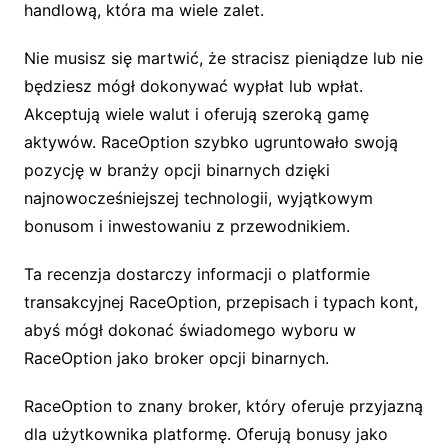
handlową, która ma wiele zalet.
Nie musisz się martwić, że stracisz pieniądze lub nie
będziesz mógł dokonywać wypłat lub wpłat.
Akceptują wiele walut i oferują szeroką gamę
aktywów. RaceOption szybko ugruntowało swoją
pozycję w branży opcji binarnych dzięki
najnowocześniejszej technologii, wyjątkowym
bonusom i inwestowaniu z przewodnikiem.
Ta recenzja dostarczy informacji o platformie
transakcyjnej RaceOption, przepisach i typach kont,
abyś mógł dokonać świadomego wyboru w
RaceOption jako broker opcji binarnych.
RaceOption to znany broker, który oferuje przyjazną
dla użytkownika platformę. Oferują bonusy jako