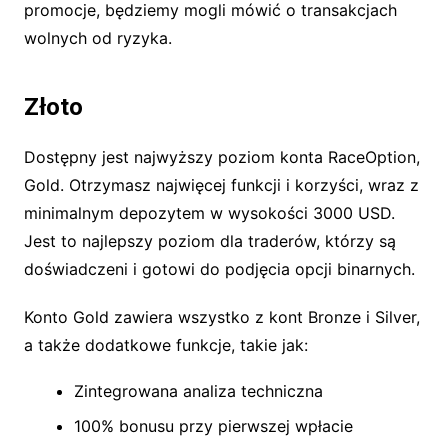
promocje, będziemy mogli mówić o transakcjach
wolnych od ryzyka.
Złoto
Dostępny jest najwyższy poziom konta RaceOption,
Gold. Otrzymasz najwięcej funkcji i korzyści, wraz z
minimalnym depozytem w wysokości 3000 USD.
Jest to najlepszy poziom dla traderów, którzy są
doświadczeni i gotowi do podjęcia opcji binarnych.
Konto Gold zawiera wszystko z kont Bronze i Silver,
a także dodatkowe funkcje, takie jak:
Zintegrowana analiza techniczna
100% bonusu przy pierwszej wpłacie