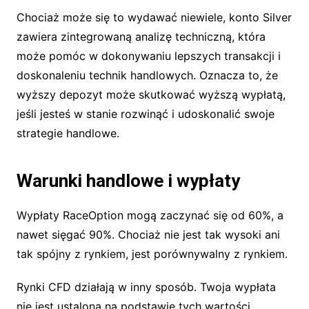
Chociaż może się to wydawać niewiele, konto Silver
zawiera zintegrowaną analizę techniczną, która
może pomóc w dokonywaniu lepszych transakcji i
doskonaleniu technik handlowych. Oznacza to, że
wyższy depozyt może skutkować wyższą wypłatą,
jeśli jesteś w stanie rozwinąć i udoskonalić swoje
strategie handlowe.
Warunki handlowe i wypłaty
Wypłaty RaceOption mogą zaczynać się od 60%, a
nawet sięgać 90%. Chociaż nie jest tak wysoki ani
tak spójny z rynkiem, jest porównywalny z rynkiem.
Rynki CFD działają w inny sposób. Twoja wypłata
nie jest ustalona na podstawie tych wartości