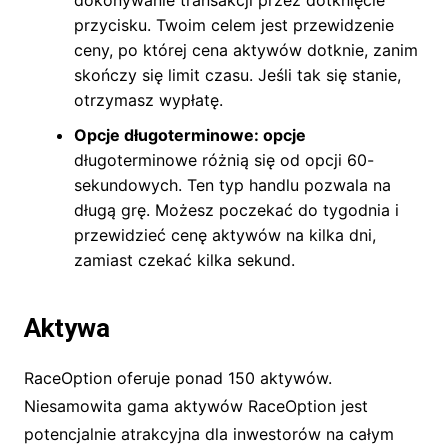
przycisku. Twoim celem jest przewidzenie
ceny, po której cena aktywów dotknie, zanim
skończy się limit czasu. Jeśli tak się stanie,
otrzymasz wypłatę.
Opcje długoterminowe: opcje
długoterminowe różnią się od opcji 60-
sekundowych. Ten typ handlu pozwala na
długą grę. Możesz poczekać do tygodnia i
przewidzieć cenę aktywów na kilka dni,
zamiast czekać kilka sekund.
Aktywa
RaceOption oferuje ponad 150 aktywów.
Niesamowita gama aktywów RaceOption jest
potencjalnie atrakcyjna dla inwestorów na całym