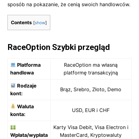
sposób na pokazanie, że cenią swoich handlowców.
Contents
[
show
]
RaceOption Szybki przegląd
Platforma
RaceOption ma własną
handlowa
platformę transakcyjną
Rodzaje
Brąz, Srebro, Złoto, Demo
kont:
Waluta
USD, EUR i CHF
konta:
Karty Visa Debit, Visa Electron i
Wpłata/wypłata
MasterCard, Kryptowaluty