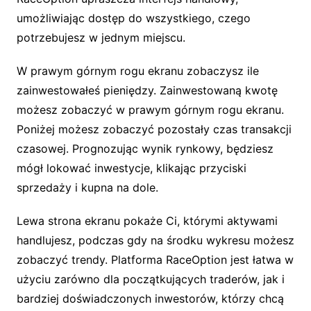
umożliwiając dostęp do wszystkiego, czego
potrzebujesz w jednym miejscu.
W prawym górnym rogu ekranu zobaczysz ile
zainwestowałeś pieniędzy. Zainwestowaną kwotę
możesz zobaczyć w prawym górnym rogu ekranu.
Poniżej możesz zobaczyć pozostały czas transakcji
czasowej. Prognozując wynik rynkowy, będziesz
mógł lokować inwestycje, klikając przyciski
sprzedaży i kupna na dole.
Lewa strona ekranu pokaże Ci, którymi aktywami
handlujesz, podczas gdy na środku wykresu możesz
zobaczyć trendy. Platforma RaceOption jest łatwa w
użyciu zarówno dla początkujących traderów, jak i
bardziej doświadczonych inwestorów, którzy chcą