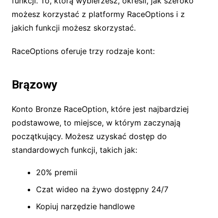
funkcji. To, którą wybierzesz, określi, jak szeroko
możesz korzystać z platformy RaceOptions i z
jakich funkcji możesz skorzystać.
RaceOptions oferuje trzy rodzaje kont:
Brązowy
Konto Bronze RaceOption, które jest najbardziej
podstawowe, to miejsce, w którym zaczynają
początkujący. Możesz uzyskać dostęp do
standardowych funkcji, takich jak:
20% premii
Czat wideo na żywo dostępny 24/7
Kopiuj narzędzie handlowe