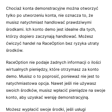
Chociaż konta demonstracyjne można otworzyć
tylko po utworzeniu konta, nie oznacza to, że
musisz natychmiast handlować prawdziwymi
środkami. Ich konto demo jest idealne dla tych,
którzy dopiero zaczynają handlować. Możesz
ćwiczyć handel na RaceOption bez ryzyka utraty
środków.
RaceOption nie podaje żadnych informacji o ilości
wirtualnych pieniędzy, które otrzymasz za konto
demo. Musisz o to poprosić, ponieważ nie jest to
natychmiastowa opcja. Nawet jeśli nie używasz
swoich środków, musisz wpłacić pieniądze na swoje
konto, aby uzyskać wersję demonstracyjną.
Możesz wypłacić swoje środki, jeśli usługi