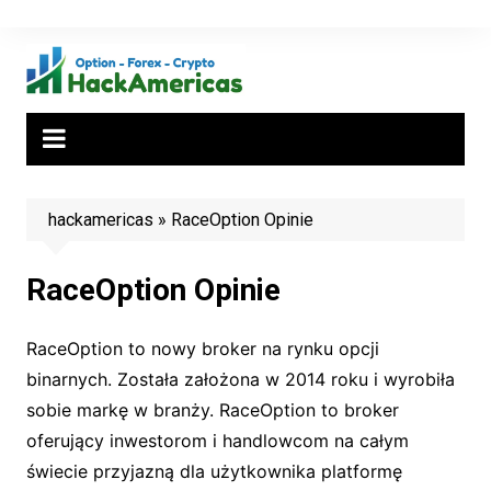
Skip
to
content
hackamericas
»
RaceOption Opinie
RaceOption Opinie
RaceOption to nowy broker na rynku opcji
binarnych. Została założona w 2014 roku i wyrobiła
sobie markę w branży. RaceOption to broker
oferujący inwestorom i handlowcom na całym
świecie przyjazną dla użytkownika platformę