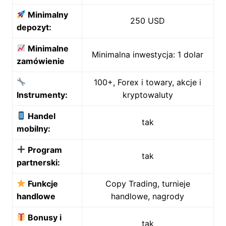
Minimalny
250 USD
depozyt:
Minimalne
Minimalna inwestycja: 1 dolar
zamówienie
100+, Forex i towary, akcje i
Instrumenty:
kryptowaluty
Handel
tak
mobilny:
Program
tak
partnerski:
Funkcje
Copy Trading, turnieje
handlowe
handlowe, nagrody
Bonusy i
tak