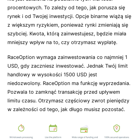
procentowych. To zależy od tego, jak porusza się
rynek i od Twojej inwestycji. Opcje binarne wiążą się
z większym ryzykiem, ponieważ rynki zmieniają się
szybciej. Kwota, którą zainwestujesz, będzie miała
mniejszy wpływ na to, czy otrzymasz wypłatę.
RaceOption wymaga zainwestowania co najmniej 1
USD, gdy zaczniesz inwestować. Jednak Twój limit
handlowy w wysokości 1500 USD jest
niedozwolony. RaceOption ma funkcję wyprzedania.
Pozwala to zamknąć transakcję przed upływem
limitu czasu. Otrzymasz częściowy zwrot pieniędzy
w zależności od tego, jak długo musisz pozostać.