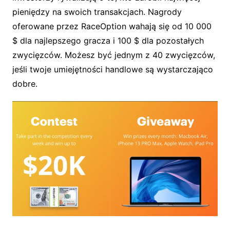
pieniędzy na swoich transakcjach. Nagrody
oferowane przez RaceOption wahają się od 10 000
$ dla najlepszego gracza i 100 $ dla pozostałych
zwycięzców. Możesz być jednym z 40 zwycięzców,
jeśli twoje umiejętności handlowe są wystarczająco
dobre.