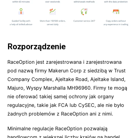
Rozporządzenie
RaceOption jest zarejestrowana i zarejestrowana
pod nazwą firmy Makerun Corp z siedzibą w Trust
Company Complex, Ajeltake Road, Ajeltake Island,
Majuro, Wyspy Marshalla MH96960. Firmy te mogą
nie oferować takiej samej ochrony jak organy
regulacyjne, takie jak FCA lub CySEC, ale nie było
żadnych problemów z RaceOption ani z nimi.
Minimalne regulacje RaceOption pozwalają
handlowcom z większej liczby krajów na handel