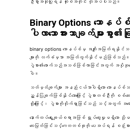
ဦးစွာအသုံးပြုရန် ထုံးစံအတိုင်း လိုအပ်ပါသည်။
Binary Options ဘောနပ်စ
ပါလာသောအားသာချက်များစွာ၏ခြ
binary options ဘောနပ်စ်မှ အကျိုးအမြတ်ရနိုင်သည်၊
များကို လက်ခံမှသာ အမြတ်ထွက်နိုင်မည်ဖြစ်သည်။
ပွဲစား၏ဖောက်သည်အသစ်ဖြစ်လာခြင်းအတွက် အပိုဆုငွေ 
ပါ။
သတ်မှတ်ချက်များ အနည်းငယ်သာပါရှိသော ဘောနပ်စ်
ညွှန်ပြချက်ဖြစ်နိုင်သောကြောင့် ပွဲစားတစ်ဦးကို စစ
ထို့ကြောင့်၊ ပွဲစားကိုလိုက်ရှာခြင်းသည် သင့်အတွက် အကေ
နောက်ထပ်ရွေးချယ်စရာအဖြစ် ရှုပ်ထွေးမှုမရှိသော သို
လေးမြတ်ခြင်းသင်္ကေတတစ်ခုကို ပေးအပ်ရန် စဉ်းစားပ