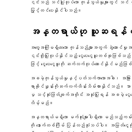
၎င်းသည် သင်ပြုလုပ်သော ကုန်သွယ်မှုများတွင် သင် ကနဦးရင
မြှင့်တင်ပေးနိုင်ပါသည်။
အန္တရာယ်ဟု ယူဆရန်မလို
အတွေ့အကြုံမရှိသေးသော ကုန်သည်များအတွက် ဆွဲဆောင်မှုအရ
၎င်းတို့ပြုလုပ်နိုင်သည့် ငွေပေးငွေယူတစ်ခုဖြစ်သည်။ ထိုသ
ဖြင့် ငွေပေးငွေယူကို ဆက်လက်လုပ်ဆောင်နိုင်မည်ဖ
အခမဲ့ကုန်သွယ်မှုနှင့်ပတ်သက်လာသောအခါ၊ အခ
ရာခိုင်နှုန်းကိုဆက်လက်ထိန်းသိမ်းထားနိုင်သည်။ သ
မှ သင့်ဆုံးဖြတ်ချက်အတိုင်း အသုံးပြုရန် အခမဲ့ ငွ
လိမ့်မည်။
အန္တရာယ်မရှိသော မက်လုံးများပါရှိသော မည်သည့်ကမ်း
ကို နောက်တစ်ကြိမ် ပြန်လည်သုံးသပ်ပါ။ အမြတ်ငွေက