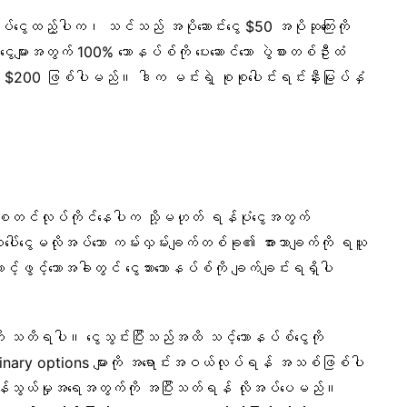
်ငွေထည့်ပါက၊ သင်သည် အပိုဆောင်းငွေ $50 အပိုဆုကြေးကို
ားအတွက် 100% ဘောနပ်စ်ကို ပေးဆောင်သော ပွဲစားတစ်ဦးထံ
် $200 ဖြစ်ပါမည်။ ဒါက မင်းရဲ့ စုစုပေါင်းရင်းနှီးမြုပ်နှံ
တင်လုပ်ကိုင်နေပါက သို့မဟုတ် ရန်ပုံငွေအတွက်
ပေါ်ငွေမလိုအပ်သော ကမ်းလှမ်းချက်တစ်ခု၏ အားသာချက်ကို ရယူ
ဖွင့်သောအခါတွင် ငွေသားဘောနပ်စ်ကို ချက်ချင်းရရှိပါ
တာကို သတိရပါ။ ငွေသွင်းပြီးသည်အထိ သင့်ဘောနပ်စ်ငွေကို
ry options များကို အရောင်းအဝယ်လုပ်ရန် အသစ်ဖြစ်ပါ
ော ကုန်သွယ်မှုအရေအတွက်ကို အပြီးသတ်ရန် လိုအပ်ပေမည်။