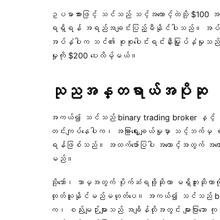
ဥပမာအားဖြင့် သင်သည် သင့်အကောင့်ထဲသို့ $100 အပ
ရရှိရန် အရည်အချင်းပြည့်မီနိုင်ပါသည်။ အပ်ငွေမျ
အပ်နှံပါက သင်၏ စုစုပေါင်းရင်းနှီးမြှုပ်နှံမှုသည
မှုကို $200 ပေးလိမ့်မယ်။
သုညအန္တရာယ်အပိုဆု
အကယ်၍ သင်သည် binary trading broker နှင့် စ
တင်းကျပ်နေပါက၊ အခြားရွေးချယ်မှုမှာ သင့်ဘက်မှ စ
ရန်ဖြစ်သည်။ အထက်ဖော်ပြပါ အကောင့်အတွက် အကောင့်
မည်။
သို့သော်၊ ဘာမှအတွက် ပိုက်ဆံရဖို့ဆိုတာ မရှိဘူးဆို
ထုတ်ယူနိုင်မည်မဟုတ်ပေ။ အကယ်၍ သင်သည် bina
က၊ စည်းမျဉ်းများသည် အချိန်တိုအတွင်း များပြားသ