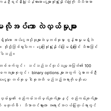
်းနှီးမြုပ်နှံထားသော ငွေများဆုံးရှုံးနိုင်ခြေကို သိသိသာသာ
အပ်သော လဲလှယ်မှုများ
ှိဆုံးသော အပ်ငွေအပိုဆုများထဲမှတစ်ခုမှာ စွန့်စားမှုမရှိဘဲ
ို့ဖြစ်ပွားပါက၊ ငွေကြေးဆုံးရှုံးနိုင်ခြေမရှိကြောင်း သိထားခြင်း
ြစ်ပါသည်။
ြားတစ်ဖက်တွင်၊ သင်သည်သင်လုပ်သမျှအမြတ်၏ 100
ာဓကအများစုတွင်၊ binary options များအတွက် ပွဲစားတစ်ဦး
ေပေးငွေယူ တစ်ခုမှ ငါးခုအထိ မည်သည့်အရာကိုမဆို ပေး
လှမ်းမှု၏ စည်းကမ်းသတ်မှတ်ချက်များနှင့် စည်းကမ်းချက်များ
ို မထုတ်မီ၊ သိသာထင်ရှားသော အရောင်းအ၀ယ်ပြုလုပ်ရာတွင်