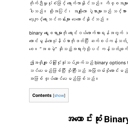
ကိုက်ညီမှုပုံစံဖြင့် ရောက်လာနိုင်သည်။ ကိစ္စအများ
ပါသည်။ ထို့အပြင်၊ အချို့သော ပွဲစားများသည် သင
လေ့ကျင့်ရေးသင်တန်းများ ပေးဆောင်နိုင်သည် ။
binary ရွေးစရာများကို ရောင်းဝယ်ဖောက်ကားရန်အတွက် သ
ကောင်းမွန်သောပုံနှိပ်စာကိုဖတ်ပြီး ဆက်စပ်ကန့်သတ်ချက်
စေ။ “အခမဲ့” ဆိုသည့်အရာကဲ့သို့ပင် ကန့်သတ်ချက်မ
ဤအတိုချုပ်ခြုံငုံသုံးသပ်ချက်သည် binary option
သင်ပေးမည်ဖြစ်ပြီး ပိုကြီးသည် အမြဲတမ်းပိုကောင်း
အဖြစ် လုပ်ဆောင်ပေးမည်ဖြစ်သည်။
Contents
[
show
]
အကောင်းဆုံး Bina