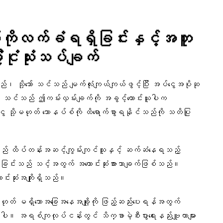
်ကိုလက်ခံရရှိခြင်းနှင့်အတူ
ုံငုံသုံးသပ်ချက်
 သို့သော် သင်သည် မျက်လုံးကျယ်ကျယ်ဖွင့်ပြီး အပ်ငွေအပိုဆု
 သင်သည် ဤကမ်းလှမ်းချက်ကို အခွင့်ကောင်းယူပါက
သို့မဟုတ် ဘောနပ်စ်ကို ထိရောက်စွာရနိုင်သည်ကို သတိပြု
သည် ထိပ်တန်းအဆင့်ကျွမ်းကျင်သူနှင့် ဆက်ဆံနေရသည့်
်ဆေးခြင်းသည် သင့်အတွက် အကောင်းဆုံးအားသာချက်ဖြစ်သည်။
ာင်းဆုံးအကျိုးရှိသည်။
့မဟုတ် မရှိသောအခြေအနေအချို့ကို ဖြည့်ဆည်းပေးရန်အတွက်
ါ။ အရစ်ကျလုပ်ငန်းတွင် သိက္ခာမဲ့စီးပွားရေးနည်းဗျူဟာများ