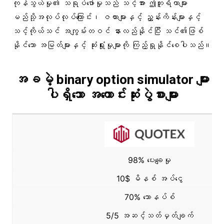
ကုန်သွယ်မှု၏ သရုပ်ဖော်မှုသည် သင့်အား ဤတူရိယာများ
မည်သို့အလုပ်လုပ်ကြောင်း၊ ဇယားများနှင့် ညွှန်းကိန်းများနှင့်
သင့်ကိုယ်သင် အကျွမ်းတဝင် နားလည်နိုင်ပြီး သင်၏ဖြစ်
နိုင်သော အမြတ်များနှင့် ဆုံးရှုံးမှုများကို ကြည့်ရှုနိုင်စေပါသည်။
အခမဲ့ binary option simulator များ
ပါရှိသော အကောင်းဆုံးပွဲစားများ
98% ပေးချေမှု
10$ မိနစ် အပ်ငွေ
70% ဘောနပ်စ်
5/5 အဆင့်သတ်မှတ်ချက်