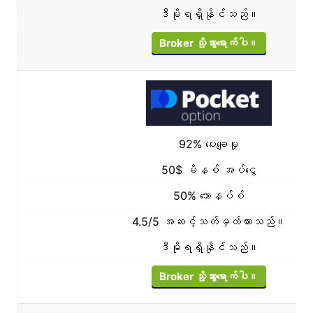
ဒီမိုရရှိနိုင်သည်။
Broker သို့သွားရောက်ပါ။
92% ပေးချေမှု
50$ မိနစ် အပ်ငွေ
50% ဘောနပ်စ်
4.5/5 အဆင့်သတ်မှတ်ထားသည်။
ဒီမိုရရှိနိုင်သည်။
Broker သို့သွားရောက်ပါ။