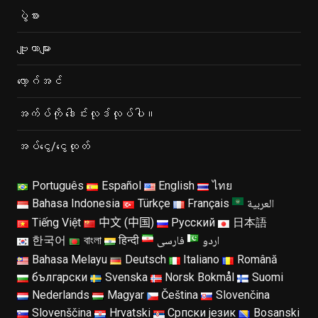
ပွဲစား
ဗျူဟာများ
လော့ဂ်အင်
အက်ပ်ကို ဒေါင်းလုဒ်လုပ်ပါ။
အပ်ငွေ/ငွေထုတ်
Português
Español
English
ไทย
العربية
Bahasa Indonesia
Türkçe
Français
Tiếng Việt
中文 (中国)
Русский
日本語
اردو
فارسی
한국어
বাংলা
हिन्दी
Bahasa Melayu
Deutsch
Italiano
Română
български
Svenska
Norsk Bokmål
Suomi
Nederlands
Magyar
Čeština
Slovenčina
Slovenščina
Hrvatski
Српски језик
Bosanski