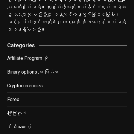
ချမှတ်နိုင်သည်။ ကျွန်ုပ်တို့သည် သင့်နိုင်ငံတွင် တည်ဆဲ
ဥပဒေများကို မည်သို့မျှ ဆန့်ကျင်ကန့်ကွက်ခြင်းမပြုပါ။
သင့်နိုင်ငံတွင် တည်ဆဲဥပဒေများကို လိုက်နာရန် သင်သည်
တာဝန်ရှိပါသည်။
Categories
Affiliate Program ကို
Binary options များ မြန်မာ
Cryptocurrencies
Forex
ကြော်ငြာကုဒ်
ဒီမိုအကောင့်