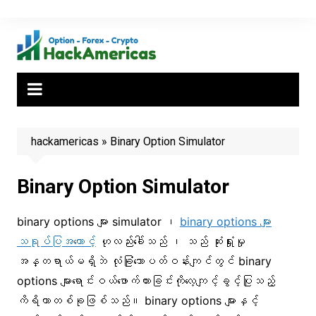
Skip
to
content
hackamericas
»
Binary Option Simulator
Binary Option Simulator
binary options များ simulator ၊
binary options များ
သရုပ်ပြအကောင့်
ဟုလည်းခေါ်သည် ၊ သည် ဆုံးရှုံးမှု
အန္တရာယ်မရှိဘဲ လုံခြုံသောပတ်ဝန်းကျင်တွင် binary
options များရောင်းဝယ်ဖောက်ကားခြင်းကိုလေ့ကျင့်ခွင့်ပြုသည့်
ကိရိယာတစ်ခုဖြစ်သည်။ binary options များနှင့်