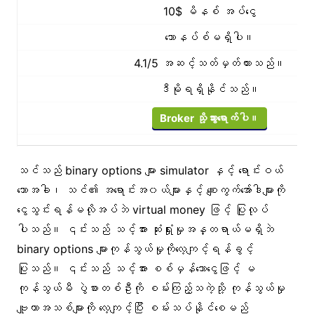
10$ မိနစ် အပ်ငွေ
ဘောနပ်စ်မရှိပါ။
4.1/5 အဆင့်သတ်မှတ်ထားသည်။
ဒီမိုရရှိနိုင်သည်။
Broker သို့သွားရောက်ပါ။
သင်သည် binary options များ simulator နှင့် ရောင်းဝယ်
သောအခါ၊ သင်၏ အရောင်းအ၀ယ်များနှင့် စျေးကွက်အော်ဒါများကို
ငွေသွင်းရန်မလိုအပ်ဘဲ virtual money ဖြင့် ပြုလုပ်
ပါသည်။ ၎င်းသည် သင့်အား ဆုံးရှုံးမှုအန္တရာယ်မရှိဘဲ
binary options များကုန်သွယ်မှုကိုလေ့ကျင့်ရန်ခွင့်
ပြုသည်။ ၎င်းသည် သင့်အား စစ်မှန်သောငွေဖြင့် မ
ကုန်သွယ်မီ ပွဲစားတစ်ဦးကို စမ်းကြည့်သကဲ့သို့ ကုန်သွယ်မှု
ဗျူဟာအသစ်များကို လေ့ကျင့်ပြီး စမ်းသပ်နိုင်စေမည်