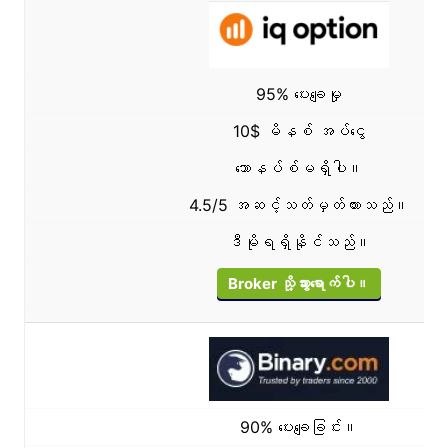
95% ပေးချေမှု
10$ မိနစ် အပ်ငွေ
ဘောနပ်စ်မရှိပါ။
4.5/5 အဆင့်သတ်မှတ်ထားသည်။
ဒီမိုရရှိနိုင်သည်။
Broker သို့သွားရောက်ပါ။
90% ပေးချေခြင်း။