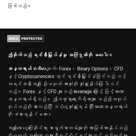
ဖြစ်သည်။
ဤဆိုက်သည် ရင်းနှီးမြှုပ်နှံမှု အကြံဉာဏ်ကို မပေးပါ။
အန္တရာယ်သတိပေ
းချက်- Forex၊ Binary Options၊ CFD
နှင့် Cryptocurrencies တွင် ရင်းနှီးမြှုပ်နှံခြင်းသည် သင့်
အရင်းအနှီးအချို့ သို့မဟုတ် အားလုံးကို ဆုံးရှုံးနိုင်ခြေ ပါဝင်
သည်။ Forex နှင့် CFD များသည် leverage ကြောင့် မြင့်မားသော
အန္တရာယ်ရှိသည်။ ဤဘဏ္ဍာရေးကိရိယာများ မည်သို့အလုပ်
လုပ်သည်ကို နားလည်ပြီး သင့်ငွေဆုံးရှုံးရန် ကြီးမားသောအန္တရာယ်
ကို ခံစားရနိုင်မလား။
အချို့သော ငွေကြေးဆိုင်ရာ စာရွက်စာတမ်းများကို တားမြစ်ထားနိုင်သည်
သို့မဟုတ် အချို့သော တရားစီရင်ပိုင်ခွင့်များတွင် စည်းမျဉ်းများ