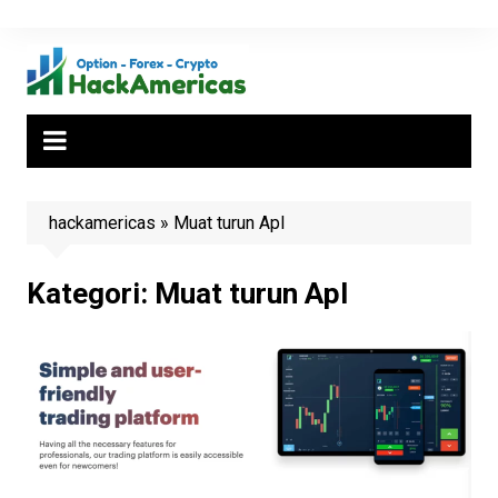
Skip
to
content
hackamericas
»
Muat turun Apl
Kategori:
Muat turun Apl