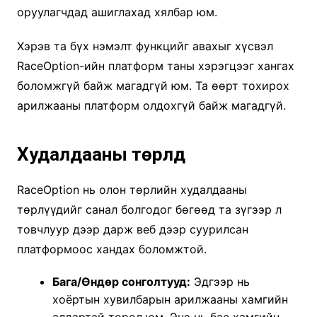
оруулагчдад ашиглахад хялбар юм.
Хэрэв та бүх нэмэлт функцийг авахыг хүсвэл
RaceOption-ийн платформ таны хэрэгцээг хангах
боломжгүй байж магадгүй юм. Та өөрт тохирох
арилжааны платформ олдохгүй байж магадгүй.
Худалдааны төрлүүд
RaceOption нь олон төрлийн худалдааны
төрлүүдийг санал болгодог бөгөөд та зүгээр л
товчлуур дээр дарж веб дээр суурилсан
платформоос хандах боломжтой.
Бага/Өндөр сонголтууд:
Эдгээр нь
хоёртын хувилбарын арилжааны хамгийн
алдартай төрөл юм. Энэ нь бас хамгийн