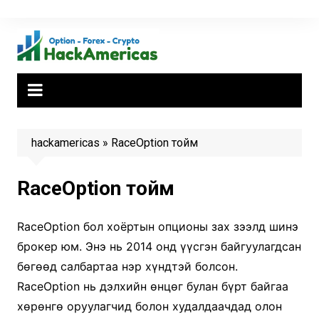
Skip
to
content
hackamericas
»
RaceOption тойм
RaceOption тойм
RaceOption бол хоёртын опционы зах зээлд шинэ
брокер юм. Энэ нь 2014 онд үүсгэн байгуулагдсан
бөгөөд салбартаа нэр хүндтэй болсон.
RaceOption нь дэлхийн өнцөг булан бүрт байгаа
хөрөнгө оруулагчид болон худалдаачдад олон