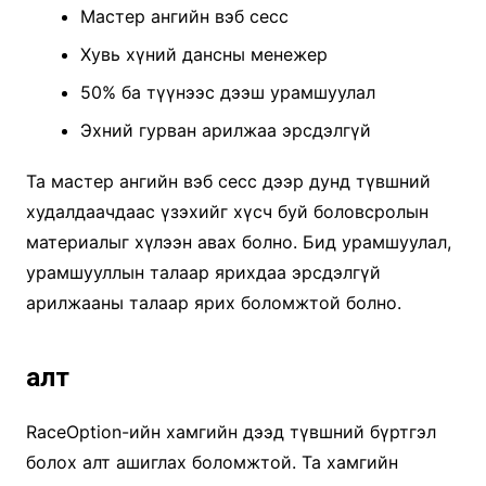
Мастер ангийн вэб сесс
Хувь хүний дансны менежер
50% ба түүнээс дээш урамшуулал
Эхний гурван арилжаа эрсдэлгүй
Та мастер ангийн вэб сесс дээр дунд түвшний
худалдаачдаас үзэхийг хүсч буй боловсролын
материалыг хүлээн авах болно. Бид урамшуулал,
урамшууллын талаар ярихдаа эрсдэлгүй
арилжааны талаар ярих боломжтой болно.
алт
RaceOption-ийн хамгийн дээд түвшний бүртгэл
болох алт ашиглах боломжтой. Та хамгийн