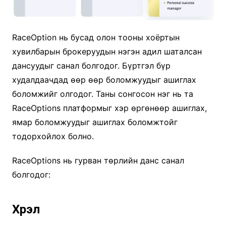
RaceOption нь бусад олон тооны хоёртын
хувилбарын брокеруудын нэгэн адил шаталсан
дансуудыг санал болгодог. Бүртгэл бүр
худалдаачдад өөр өөр боломжуудыг ашиглах
боломжийг олгодог. Таны сонгосон нэг нь та
RaceOptions платформыг хэр өргөнөөр ашиглах,
ямар боломжуудыг ашиглах боломжтойг
тодорхойлох болно.
RaceOptions нь гурван төрлийн данс санал
болгодог:
Хүрэл