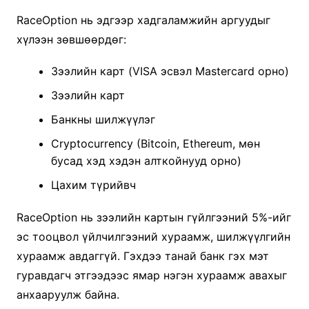
RaceOption нь эдгээр хадгаламжийн аргуудыг
хүлээн зөвшөөрдөг:
Зээлийн карт (VISA эсвэл Mastercard орно)
Зээлийн карт
Банкны шилжүүлэг
Cryptocurrency (Bitcoin, Ethereum, мөн
бусад хэд хэдэн алткойнууд орно)
Цахим түрийвч
RaceOption нь зээлийн картын гүйлгээний 5%-ийг
эс тооцвол үйлчилгээний хураамж, шилжүүлгийн
хураамж авдаггүй. Гэхдээ танай банк гэх мэт
гуравдагч этгээдээс ямар нэгэн хураамж авахыг
анхааруулж байна.