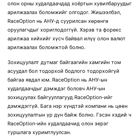
олон орны худалдаачдад хоёртын хувилбаруудыг
арилжаалах боломжийг олгодог. Жишээлбэл,
RaceOption нь АНУ-д суурилсан хөрөнгө
оруулагчдыг хориглодоггүй. Хэрэв та форекс
арилжаа хийхийг хүсч байвал илүү олон валют
арилжаалах боломжтой болно.
Зохицуулалт дутмаг байгаагийн хамгийн том
асуудал бол тодорхой бодлого тодорхойгүй
байгаа явдал юм. RaceOption нь АНУ-ын
худалдаачдыг дэмждэг боловч АНУ-ын
зохицуулах байгууллагууд RaceOption-ийг
дэмждэггүй. Бага нэр хүндтэй компани нь цөөн
зохицуулалтын үр дүн байж болно. Гэсэн хэдий ч
RaceOption-ийн худалдаачид олон эерэг
туршлага хуримтлуулсан.