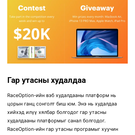
Гар утасны худалдаа
RaceOption-ийн вэб худалдааны платформ нь
цорын ганц сонголт биш юм. Энэ нь худалдаа
хийхэд илүү хялбар болгодог гар утасны
худалдааны платформыг санал болгодог.
RaceOption-ийн гар утасны програмыг хуучин