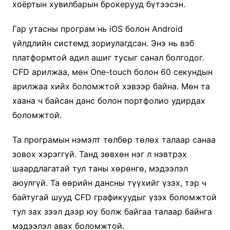
хоёртын хувилбарын брокерууд бүтээсэн.
Гар утасны програм нь iOS болон Android
үйлдлийн системд зориулагдсан. Энэ нь вэб
платформтой адил ашиг тусыг санал болгодог.
CFD арилжаа, мөн One-touch болон 60 секундын
арилжаа хийх боломжтой хэвээр байна. Мөн та
хаана ч байсан данс болон портфолио удирдах
боломжтой.
Та програмын нэмэлт төлбөр төлөх талаар санаа
зовох хэрэггүй. Танд зөвхөн нэг л нэвтрэх
шаардлагатай тул таны хөрөнгө, мэдээлэл
аюулгүй. Та өөрийн дансны түүхийг үзэх, тэр ч
байтугай шууд CFD графикуудыг үзэх боломжтой
тул зах зээл дээр юу болж байгаа талаар байнга
мэдээлэл авах боломжтой.