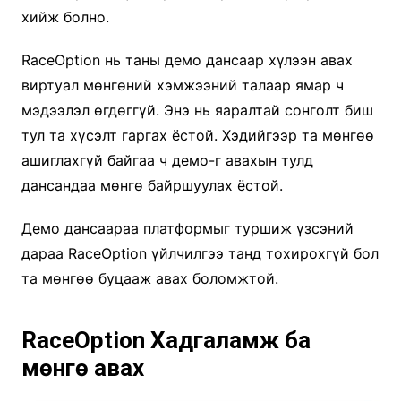
хийж болно.
RaceOption нь таны демо дансаар хүлээн авах
виртуал мөнгөний хэмжээний талаар ямар ч
мэдээлэл өгдөггүй. Энэ нь яаралтай сонголт биш
тул та хүсэлт гаргах ёстой. Хэдийгээр та мөнгөө
ашиглахгүй байгаа ч демо-г авахын тулд
дансандаа мөнгө байршуулах ёстой.
Демо дансаараа платформыг туршиж үзсэний
дараа RaceOption үйлчилгээ танд тохирохгүй бол
та мөнгөө буцааж авах боломжтой.
RaceOption Хадгаламж ба
мөнгө авах