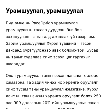
Урамшуулал, урамшуулал
Бид өмнө нь RaceOption урамшуулал,
урамшууллын талаар дурдсан. Энэ бол
зохицуулалт таны талд ажиллахгүй газар юм.
Зарим урамшууллыг Хүрэл түвшний ч гэсэн
дансанд бүртгүүлснээр авах боломжтой. Бусад
нь таныг худалдаа хийх эсвэл цаг гаргахыг
шаарддаг.
Олон урамшуулал таны нээсэн дансны төрлөөс
хамаарна. Та хэдий чинээ их хөрөнгө оруулалт
хийх тусам таны урамшуулал нэмэгдэнэ. Хүрэл
данс нь таны анхны хөрөнгө оруулалт болох 250-
аас 999 долларын 20%-ийн урамшууллыг санал