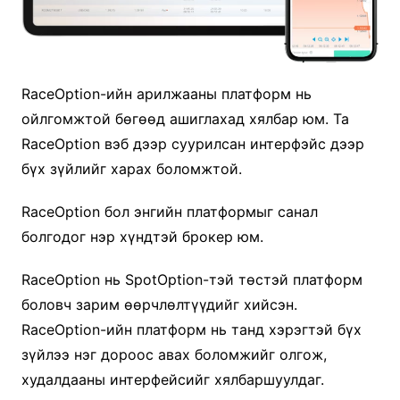
RaceOption-ийн арилжааны платформ нь
ойлгомжтой бөгөөд ашиглахад хялбар юм. Та
RaceOption вэб дээр суурилсан интерфэйс дээр
бүх зүйлийг харах боломжтой.
RaceOption бол энгийн платформыг санал
болгодог нэр хүндтэй брокер юм.
RaceOption нь SpotOption-тэй төстэй платформ
боловч зарим өөрчлөлтүүдийг хийсэн.
RaceOption-ийн платформ нь танд хэрэгтэй бүх
зүйлээ нэг дороос авах боломжийг олгож,
худалдааны интерфейсийг хялбаршуулдаг.