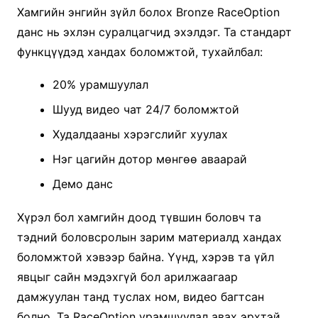
Хамгийн энгийн зүйл болох Bronze RaceOption
данс нь эхлэн суралцагчид эхэлдэг. Та стандарт
функцүүдэд хандах боломжтой, тухайлбал:
20% урамшуулал
Шууд видео чат 24/7 боломжтой
Худалдааны хэрэгслийг хуулах
Нэг цагийн дотор мөнгөө аваарай
Демо данс
Хүрэл бол хамгийн доод түвшин боловч та
тэдний боловсролын зарим материалд хандах
боломжтой хэвээр байна. Үүнд, хэрэв та үйл
явцыг сайн мэдэхгүй бол арилжаагаар
дамжуулан танд туслах ном, видео багтсан
болно. Та RaceOption урамшуулал авах эрхтэй