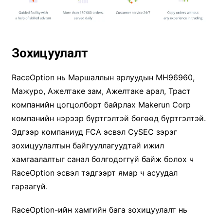
Зохицуулалт
RaceOption нь Маршаллын арлуудын MH96960,
Мажуро, Ажелтаке зам, Ажелтаке арал, Траст
компанийн цогцолборт байрлах Makerun Corp
компанийн нэрээр бүртгэлтэй бөгөөд бүртгэлтэй.
Эдгээр компаниуд FCA эсвэл CySEC зэрэг
зохицуулалтын байгууллагуудтай ижил
хамгаалалтыг санал болгодоггүй байж болох ч
RaceOption эсвэл тэдгээрт ямар ч асуудал
гараагүй.
RaceOption-ийн хамгийн бага зохицуулалт нь