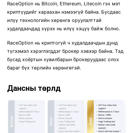
RaceOption нь Bitcoin, Ethereum, Litecoin гэх мэт
криптүүдийг хараахан нэмээгүй байна. Бусдаас
илүү технологийн хөрөнгө оруулалттай
худалдаачдад хүрэх нь илүү хэцүү байж болно.
RaceOption нь криптогүй ч худалдаачдын дунд
түгээмэл хэрэглэгддэг брокер хэвээр байна. Тэд
бусад хоёртын хувилбарын брокеруудаас олох
бараг бүх төрлийн хөрөнгөтэй.
Дансны төрлүүд