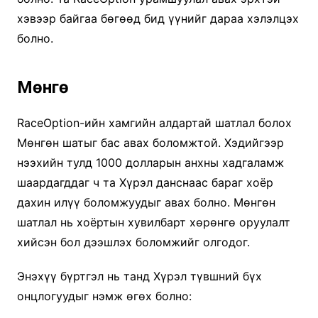
хэвээр байгаа бөгөөд бид үүнийг дараа хэлэлцэх
болно.
Мөнгө
RaceOption-ийн хамгийн алдартай шатлал болох
Мөнгөн шатыг бас авах боломжтой. Хэдийгээр
нээхийн тулд 1000 долларын анхны хадгаламж
шаардагддаг ч та Хүрэл данснаас бараг хоёр
дахин илүү боломжуудыг авах болно. Мөнгөн
шатлал нь хоёртын хувилбарт хөрөнгө оруулалт
хийсэн бол дээшлэх боломжийг олгодог.
Энэхүү бүртгэл нь танд Хүрэл түвшний бүх
онцлогуудыг нэмж өгөх болно: