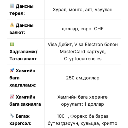
Дансны
Хүрэл, мөнгө, алт, үзүүлэн
төрөл:
Дансны
доллар, евро, CHF
валют:
Visa Дебит, Visa Electron болон
Хадгаламж/
MasterCard картууд,
Татан авалт
Cryptocurrencies
Хамгийн
бага
250 ам.доллар
хадгаламж:
Хамгийн
Хамгийн бага хөрөнгө
бага захиалга
оруулалт: 1 доллар
Багаж
100+, Форекс ба бараа
хэрэгсэл:
бүтээгдэхүүн, хувьцаа, крипто