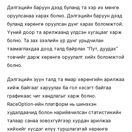
Дэлгэцийн баруун дээд буланд та хэр их мөнгө
оруулсанаа харах болно. Дэлгэцийн баруун дээд
буланд хөрөнгө оруулсан дүнг харах боломжтой.
Үүний доор та арилжаанд үлдсэн хугацааг харж
болно. Та зах зээлийн үр дүнг урьдчилан
таамаглахдаа доод талд байрлах “Пут, дуудах”
товчийг дарж хөрөнгө оруулалт хийх боломжтой
болно.
Дэлгэцийн зүүн талд та ямар хөрөнгийн арилжаа
хийж байгааг харуулах ба гол хэсэгт байгаа
графикаас чиг хандлагыг харж болно.
RaceOption-ийн платформ нь шинэхэн
худалдаачид болон нарийвчилсан статистикийн
талаар санаа зовохгүйгээр хурдан арилжаа
хийхийг хүсдэг илүү туршлагатай хөрөнгө