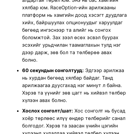
хялбар юм. RaceOption-ийн арилжааны
платформ нь хамгийн доод хэсэгт дуудлага
хийх, байршуулах опционуудыг харуулдаг
бөгөөд ингэснээр та алийг нь сонгох
боломжтой. Зах зээл өсөх эсвэл буурах
эсэхийг урьдчилан таамаглахын тулд нэг
дээр дарж, зөв бол та төлбөрөө авах
болно.
60 секундын сонголтууд:
Эдгээр арилжаа
нь хурдан бөгөөд хялбар байдаг. Танд
арилжаагаа дуусгахад нэг минут л байна.
Хэрэв та үүнийг зөв цагт нь хийвэл төлбөр
хүлээн авах болно.
Хослох сонголт/шат:
Хос сонголт нь бусад
хоёр төрлөөс илүү өндөр төлбөрийг санал
болгодог. Хэрэв та заасан үнийн цэгийн
хүрээнд худалдаа хийвэл төлбөр хүлээн