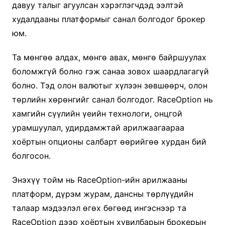
давуу талыг агуулсан хэрэглэгчдэд ээлтэй
худалдааны платформыг санал болгодог брокер
юм.
Та мөнгөө алдах, мөнгө авах, мөнгө байршуулах
боломжгүй болно гэж санаа зовох шаардлагагүй
болно. Тэд олон валютыг хүлээн зөвшөөрч, олон
төрлийн хөрөнгийг санал болгодог. RaceOption нь
хамгийн сүүлийн үеийн технологи, онцгой
урамшуулал, удирдамжтай арилжаагаараа
хоёртын опционы салбарт өөрийгөө хурдан бий
болгосон.
Энэхүү тойм нь RaceOption-ийн арилжааны
платформ, дүрэм журам, дансны төрлүүдийн
талаар мэдээлэл өгөх бөгөөд ингэснээр та
RaceOption дээр хоёртын хувилбарын брокерын