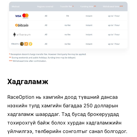
Хадгаламж
RaceOption нь хамгийн доод түвшний дансаа
нээхийн тулд хамгийн багадаа 250 долларын
хадгаламж шаарддаг. Тэд бусад брокеруудад
тохирохгүй байж болох хурдан хадгаламжийн
үйлчилгээ, төлбөрийн сонголтыг санал болгодог.