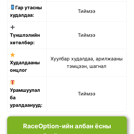
Гар утасны
Тиймээ
худалдаа:
Түншлэлийн
Тиймээ
хөтөлбөр:
Хуулбар худалдаа, арилжааны
Худалдааны
тэмцээн, шагнал
онцлог
Урамшуулал
Тиймээ
ба
уралдаанууд:
RaceOption-ийн албан ёсны