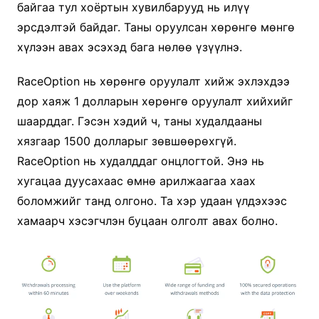
байгаа тул хоёртын хувилбарууд нь илүү
эрсдэлтэй байдаг. Таны оруулсан хөрөнгө мөнгө
хүлээн авах эсэхэд бага нөлөө үзүүлнэ.
RaceOption нь хөрөнгө оруулалт хийж эхлэхдээ
дор хаяж 1 долларын хөрөнгө оруулалт хийхийг
шаарддаг. Гэсэн хэдий ч, таны худалдааны
хязгаар 1500 долларыг зөвшөөрөхгүй.
RaceOption нь худалддаг онцлогтой. Энэ нь
хугацаа дуусахаас өмнө арилжаагаа хаах
боломжийг танд олгоно. Та хэр удаан үлдэхээс
хамаарч хэсэгчлэн буцаан олголт авах болно.