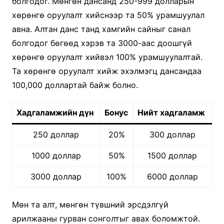
болгодог. Мөнгөн дансанд 250-999 долларын
хөрөнгө оруулалт хийснээр та 50% урамшуулал
авна. Алтан данс танд хамгийн сайныг санал
болгодог бөгөөд хэрэв та 3000-аас доошгүй
хөрөнгө оруулалт хийвэл 100% урамшуулалтай.
Та хөрөнгө оруулалт хийж эхэлмэгц дансандаа
100,000 доллартай байж болно.
Хадгаламжийн дүн
Бонус
Нийт хадгаламж
250 доллар
20%
300 доллар
1000 доллар
50%
1500 доллар
3000 доллар
100%
6000 доллар
Мөн та алт, мөнгөн түвшний эрсдэлгүй
арилжааны гурван сонголтыг авах боломжтой.