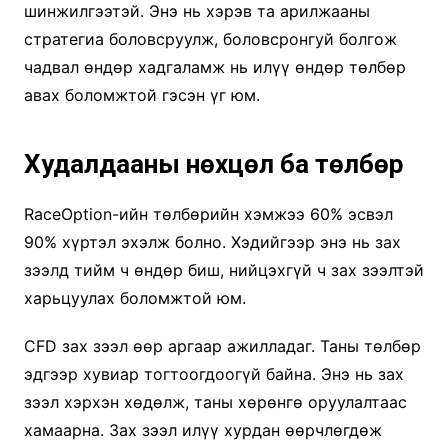
шинжилгээтэй. Энэ нь хэрэв та арилжааны
стратегиа боловсруулж, боловсронгуй болгож
чадвал өндөр хадгаламж нь илүү өндөр төлбөр
авах боломжтой гэсэн үг юм.
Худалдааны нөхцөл ба төлбөр
RaceOption-ийн төлбөрийн хэмжээ 60% эсвэл
90% хүртэл эхэлж болно. Хэдийгээр энэ нь зах
зээлд тийм ч өндөр биш, нийцэхгүй ч зах зээлтэй
харьцуулах боломжтой юм.
CFD зах зээл өөр аргаар ажилладаг. Таны төлбөр
эдгээр хувиар тогтоогдоогүй байна. Энэ нь зах
зээл хэрхэн хөдөлж, таны хөрөнгө оруулалтаас
хамаарна. Зах зээл илүү хурдан өөрчлөгдөж