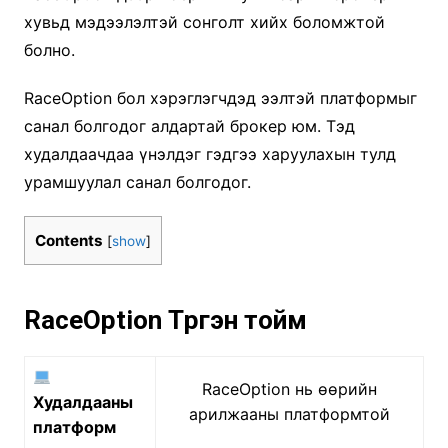
хувьд мэдээлэлтэй сонголт хийх боломжтой
болно.
RaceOption бол хэрэглэгчдэд ээлтэй платформыг
санал болгодог алдартай брокер юм. Тэд
худалдаачдаа үнэлдэг гэдгээ харуулахын тулд
урамшуулал санал болгодог.
Contents
[
show
]
RaceOption Түргэн тойм
RaceOption нь өөрийн
Худалдааны
арилжааны платформтой
платформ