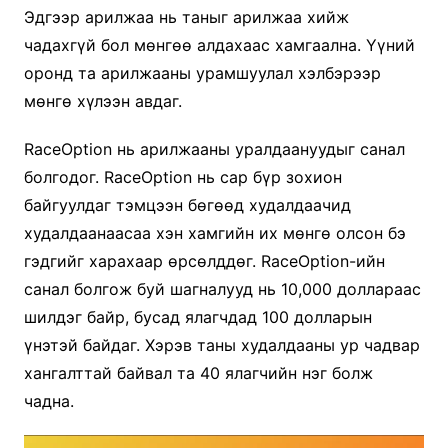
Эдгээр арилжаа нь таныг арилжаа хийж
чадахгүй бол мөнгөө алдахаас хамгаална. Үүний
оронд та арилжааны урамшуулал хэлбэрээр
мөнгө хүлээн авдаг.
RaceOption нь арилжааны уралдаануудыг санал
болгодог. RaceOption нь сар бүр зохион
байгуулдаг тэмцээн бөгөөд худалдаачид
худалдаанаасаа хэн хамгийн их мөнгө олсон бэ
гэдгийг харахаар өрсөлддөг. RaceOption-ийн
санал болгож буй шагналууд нь 10,000 доллараас
шилдэг байр, бусад ялагчдад 100 долларын
үнэтэй байдаг. Хэрэв таны худалдааны ур чадвар
хангалттай байвал та 40 ялагчийн нэг болж
чадна.