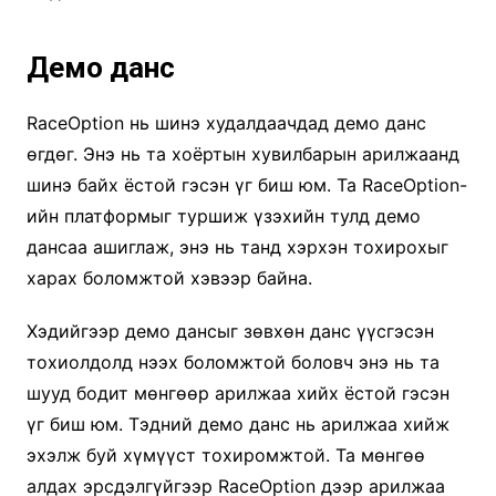
Демо данс
RaceOption нь шинэ худалдаачдад демо данс
өгдөг. Энэ нь та хоёртын хувилбарын арилжаанд
шинэ байх ёстой гэсэн үг биш юм. Та RaceOption-
ийн платформыг туршиж үзэхийн тулд демо
дансаа ашиглаж, энэ нь танд хэрхэн тохирохыг
харах боломжтой хэвээр байна.
Хэдийгээр демо дансыг зөвхөн данс үүсгэсэн
тохиолдолд нээх боломжтой боловч энэ нь та
шууд бодит мөнгөөр арилжаа хийх ёстой гэсэн
үг биш юм. Тэдний демо данс нь арилжаа хийж
эхэлж буй хүмүүст тохиромжтой. Та мөнгөө
алдах эрсдэлгүйгээр RaceOption дээр арилжаа