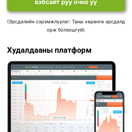
вэбсайт руу очно уу
(Эрсдэлийн сэрэмжлүүлэг: Таны хөрөнгө эрсдэлд
орж болзошгүй)
Худалдааны платформ