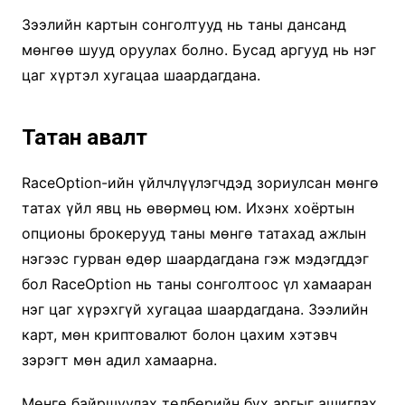
Зээлийн картын сонголтууд нь таны дансанд
мөнгөө шууд оруулах болно. Бусад аргууд нь нэг
цаг хүртэл хугацаа шаардагдана.
Татан авалт
RaceOption-ийн үйлчлүүлэгчдэд зориулсан мөнгө
татах үйл явц нь өвөрмөц юм. Ихэнх хоёртын
опционы брокерууд таны мөнгө татахад ажлын
нэгээс гурван өдөр шаардагдана гэж мэдэгддэг
бол RaceOption нь таны сонголтоос үл хамааран
нэг цаг хүрэхгүй хугацаа шаардагдана. Зээлийн
карт, мөн криптовалют болон цахим хэтэвч
зэрэгт мөн адил хамаарна.
Мөнгө байршуулах төлбөрийн бүх аргыг ашиглах