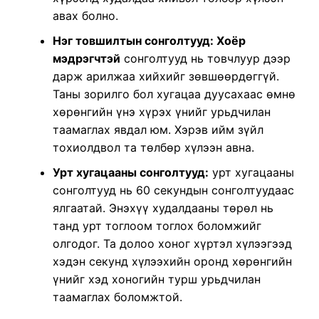
авах болно.
Нэг товшилтын сонголтууд: Хоёр
мэдрэгчтэй
сонголтууд нь товчлуур дээр
дарж арилжаа хийхийг зөвшөөрдөггүй.
Таны зорилго бол хугацаа дуусахаас өмнө
хөрөнгийн үнэ хүрэх үнийг урьдчилан
таамаглах явдал юм. Хэрэв ийм зүйл
тохиолдвол та төлбөр хүлээн авна.
Урт хугацааны сонголтууд:
урт хугацааны
сонголтууд нь 60 секундын сонголтуудаас
ялгаатай. Энэхүү худалдааны төрөл нь
танд урт тоглоом тоглох боломжийг
олгодог. Та долоо хоног хүртэл хүлээгээд
хэдэн секунд хүлээхийн оронд хөрөнгийн
үнийг хэд хоногийн турш урьдчилан
таамаглах боломжтой.