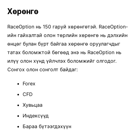
Хөрөнгө
RaceOption нь 150 гаруй хөрөнгөтэй. RaceOption-
ийн гайхалтай олон төрлийн хөрөнгө нь дэлхийн
өнцөг булан бүрт байгаа хөрөнгө оруулагчдыг
татах боломжтой бөгөөд энэ нь RaceOption нь
илүү олон хүнд үйлчлэх боломжийг олгодог.
Сонгох олон сонголт байдаг:
Forex
CFD
Хувьцаа
Индексүүд
Бараа бүтээгдэхүүн