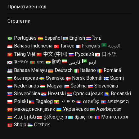
Промотивен код
Стратегии
Português
Español
English
ไทย
العربية
Bahasa Indonesia
Türkçe
Français
Tiếng Việt
中文 (中国)
Русский
日本語
اردو
فارسی
한국어
বাংলা
हिन्दी
Bahasa Melayu
Deutsch
Italiano
Română
български
Svenska
Norsk Bokmål
Suomi
Nederlands
Magyar
Čeština
Slovenčina
Slovenščina
Hrvatski
Српски језик
Bosanski
Polski
Tagalog
ဗမာစာ
ភាសាខ្មែរ
ພາສາລາວ
македонски јазик
Українська
Azərbaycan
Հայերեն
ქართული
Қазақ тілі
Монгол хэл
Shqip
Oʻzbek