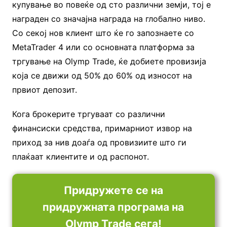
купување во повеќе од сто различни земји, тој е
награден со значајна награда на глобално ниво.
Со секој нов клиент што ќе го запознаете со
MetaTrader 4 или со основната платформа за
тргување на Olymp Trade, ќе добиете провизија
која се движи од 50% до 60% од износот на
првиот депозит.
Кога брокерите тргуваат со различни
финансиски средства, примарниот извор на
приход за нив доаѓа од провизиите што ги
плаќаат клиентите и од распонот.
Придружете се на
придружната програма на
Olymp Trade сега!