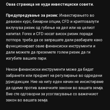
Оваа страница не нуди инвестициски совети.
Предупредување за ризик:
Инвестирањето во
девизен курс, бинарни опции, CFD и криптовалути
вклучува ризик од губење на дел или на целиот
капитал. Forex и CFD носат висок ризик поради
потпора. треба да се запрашате дали разбирате како
функционираат овие финансиски инструменти и
дали можете да преземете голем ризик да ги
изгубите вашите пари.
Некои финансиски инструменти може да бидат
забранети или предмет на регулирање во одредени
јурисдикции. Ние на ниту еден начин не инсистираме
да одиме против важечките закони во вашата земја.
Вие сте одговорни за усогласување со важечкиот
закон во вашата земја.