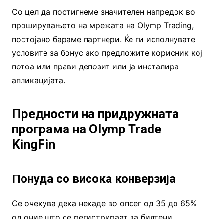
Со цел да постигнеме значителен напредок во
проширувањето на мрежата на Olymp Trading,
постојано бараме партнери. Ќе ги исполнувате
условите за бонус ако предложите корисник кој
потоа или прави депозит или ја инсталира
апликацијата.
Предности на придружната
програма на Olymp Trade
KingFin
Понуда со висока конверзија
Се очекува дека некаде во опсег од 35 до 65%
од оние што се регистрираат за билтени