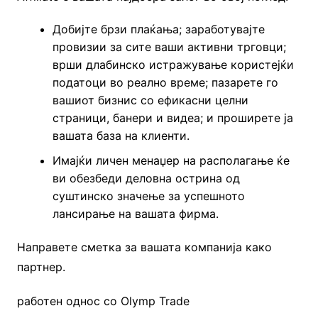
Добијте брзи плаќања; заработувајте
провизии за сите ваши активни трговци;
врши длабинско истражување користејќи
податоци во реално време; пазарете го
вашиот бизнис со ефикасни целни
страници, банери и видеа; и проширете ја
вашата база на клиенти.
Имајќи личен менаџер на располагање ќе
ви обезбеди деловна острина од
суштинско значење за успешното
лансирање на вашата фирма.
Направете сметка за вашата компанија како
партнер.
работен однос со Olymp Trade