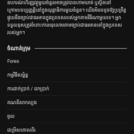
ឧបករណ៍ហិរញ្ញវត្ថុមួយចំនួនអាចត្រូវបានហាមឃាត់ ឬស្ថិតនៅ
ក្រោមបទប្បញ្ញត្តិនៅក្នុងយុត្តាធិការមួយចំនួន។ យើង​មិន​ទទូច​ឱ្យ​ប្រព្រឹត្ត​
ផ្ទុយ​នឹង​ច្បាប់​ជា​ធរមាន​ក្នុង​ប្រទេស​របស់​អ្នក​តាម​វិធី​ណា​មួយ​ទេ។ អ្នក
ទទួលខុសត្រូវចំពោះការអនុលោមតាមច្បាប់ជាធរមាននៅក្នុងប្រទេស
របស់អ្នក។
ចំណាត់ក្រុម
Forex
កម្មវិធីសម្ព័ន្ធ
ការដាក់ប្រាក់ / ដកប្រាក់
គណនីសាកល្បង
ចូល
ជម្រើសគោលពីរ