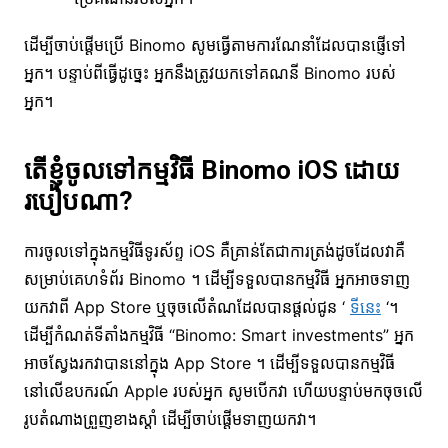
ដើម្បីចាប់ផ្តើមប្រើ Binomo សូមធ្វើតាមការណែនាំដែលបានផ្ញើទៅ
អ្នក។ បន្ទាប់ពីធ្វើដូច្នេះ អ្នកនឹងត្រូវយកទៅគណនី Binomo របស់
អ្នក។
តើខ្ញុំចូលទៅកម្មវិធី Binomo iOS ដោយ
របៀបណា?
ការចូលទៅក្នុងកម្មវិធីទូរស័ព្ទ iOS គឺគ្រាន់តែជាការត្រង់ដូចដែលវាគឺ
សម្រាប់គេហទំព័រ Binomo ។ ដើម្បី​ទទួល​បាន​កម្មវិធី អ្នក​អាច​ទាញ​
យក​វា​ពី App Store ឬ​ចុច​លើ​តំណ​ដែល​បាន​ផ្តល់​ជូន ‘
ទីនេះ
‘។
ដើម្បីកំណត់ទីតាំងកម្មវិធី “Binomo: Smart investments” អ្នក
អាចស្វែងរកវាបាននៅក្នុង App Store ។ ដើម្បីទទួលបានកម្មវិធី
នៅលើឧបករណ៍ Apple របស់អ្នក សូមបើកវា ហើយបន្ទាប់មកចុចលើ
រូបតំណាងព្រួញខាងស្តាំ ដើម្បីចាប់ផ្តើមទាញយកវា។