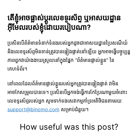
តើខ្ញុំអាចផ្លាស់ប្តូរលេខទូរស័ព្ទ ឬអាសយដ្ឋាន
អ៊ីមែលរបស់ខ្ញុំដោយរបៀបណា?
ប្រសិនបើព័ត៌មានទំនាក់ទំនងរបស់អ្នកដូចជាអាសយដ្ឋានប្រៃសណីយ៍
និងលេខទូរស័ព្ទមិនទាន់ត្រូវបានផ្ទៀងផ្ទាត់នៅឡើយ អ្នកអាចធ្វើបច្ចុប្បន្ន
ភាពពួកវាយ៉ាងងាយស្រួលនៅក្នុងផ្នែក “ព័ត៌មានផ្ទាល់ខ្លួន” នៃ
គេហទំព័រ។
នៅពេលដែលព័ត៌មានផ្ទាល់ខ្លួនរបស់អ្នកត្រូវបានផ្ទៀងផ្ទាត់ វាមិន
អាចកែសម្រួលបានទេ។ ប្រសិនបើអ្នកចង់ធ្វើការកែប្រែណាមួយចំពោះ
លេខទូរស័ព្ទរបស់អ្នក សូមទាក់ទងសេវាកម្មគាំទ្រអតិថិជនតាមរយៈ
support@binomo.com
សម្រាប់ជំនួយ។
How useful was this post?