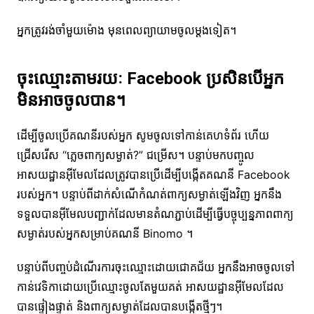
អ្នកត្រូវរង់ចាំមួយម៉ោង មុនពេលព្យាយាមចូលម្តងទៀត។
ចុះឈ្មោះតាមរយៈ Facebook ប្រសិនបើអ្នក
មិនអាចចូលបាន។
ដើម្បីចូលប្រើគណនីរបស់អ្នក សូមចូលទៅកាន់គេហទំព័រ ហើយ
ជ្រើសរើស “ភ្លេចពាក្យសម្ងាត់?” ជម្រើស។ បន្ទាប់មកបញ្ចូល
អាសយដ្ឋានអ៊ីមែលដែលត្រូវបានប្រើដើម្បីបង្កើតគណនី Facebook
របស់អ្នក។ បន្ទាប់ពីដាក់សំណើកំណត់ពាក្យសម្ងាត់ឡើងវិញ អ្នកនឹង
ទទួលបានអ៊ីមែលបញ្ជាក់ដែលមានតំណភ្ជាប់ដើម្បីធ្វើបច្ចុប្បន្នភាពពាក្យ
សម្ងាត់របស់អ្នកសម្រាប់គណនី Binomo ។
បន្ទាប់ពីបញ្ចប់ដំណើរការចុះឈ្មោះដោយជោគជ័យ អ្នកនឹងអាចចូលទៅ
កាន់វេទិកាដោយប្រើឈ្មោះចូលតែមួយគត់ អាសយដ្ឋានអ៊ីមែលដែល
បានផ្ទៀងផ្ទាត់ និងពាក្យសម្ងាត់ដែលបានបង្កើតថ្មីៗ។