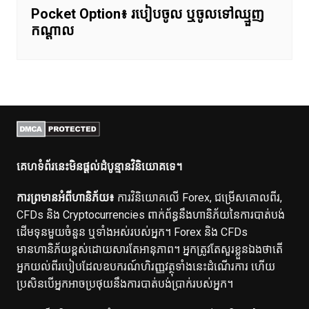
Pocket Option៖ របៀបចូល ឬចូលទៅឈ្មួញ
កណ្តាល
គេហទំព័រនេះមិនផ្តល់ដំបូន្មានវិនិយោគទេ។
ការព្រមានអំពីហានិភ័យ៖
ការវិនិយោគលើ Forex, ជម្រើសគោលពីរ,
CFDs និង Cryptocurrencies ពាក់ព័ន្ធនឹងហានិភ័យនៃការបាត់បង់
ដើមទុនមួយចំនួន ឬទាំងអស់របស់អ្នក។ Forex និង CFDs
មានហានិភ័យខ្ពស់ដោយសារតែអានុភាព។ អ្នកត្រូវតែសួរខ្លួនឯងថាតើ
អ្នកយល់ពីរបៀបដែលឧបករណ៍ហិរញ្ញវត្ថុទាំងនេះដំណើរការ ហើយ
ប្រសិនបើអ្នកអាចប្រថុយនឹងការបាត់បង់ប្រាក់របស់អ្នក។