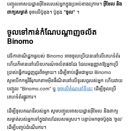
បញ្ចូលអាសយដ្ឋានអ៊ីមែលរបស់អ្នកក្នុងប្រអប់ខាងក្រោម។
អ៊ីមែល និង
ពាក្យសម្ងាត់
ចុចលើប៊ូតុង។ ប៊ូតុង
“ចូល”
។
ចូលទៅកាន់កំណែបណ្តាញចល័ត
Binomo
វេទិកាពាណិជ្ជកម្មរបស់ Binomo អាចចូលប្រើបាននៅលើគេហទំព័រ
ហើយក៏មាននៅលើឧបករណ៍ចល័តផងដែរ ដែលអនុញ្ញាតឱ្យអ្នកប្រើ
ប្រាស់ធ្វើការជួញដូរពីចម្ងាយ។ ដើម្បីចាប់ផ្តើមជាមួយ Binomo
សូមបើកកម្មវិធីរុករកតាមអ៊ីនធឺណិតនៅលើទូរសព្ទរបស់អ្នក ហើយវាយ
បញ្ចូល “Binomo.com” ឬ
ចុចលើតំណនៅទីនេះ
ដើម្បីចូលប្រើ
គេហទំព័រផ្លូវការ។
ដើម្បីចូលគណនីរបស់អ្នក សូមបញ្ចូលអាសយដ្ឋានអ៊ីមែល និងពាក្យ
សម្ងាត់របស់អ្នកទៅក្នុងវាលដែលសមស្រប។ បន្ទាប់មកចុចប៊ូតុង ‘ចូល’
ដើម្បីបញ្ចប់ដំណើរការ។