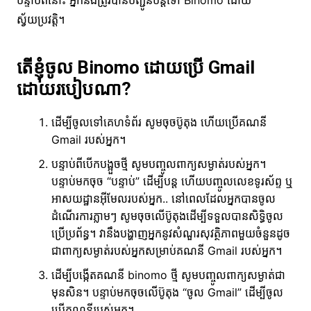
ស្វ័យប្រវត្តិ។
តើខ្ញុំចូល Binomo ដោយប្រើ Gmail
ដោយរបៀបណា?
ដើម្បីចូលទៅគេហទំព័រ សូមចុចប៊ូតុង ហើយប្រើគណនី
Gmail របស់អ្នក។
បន្ទាប់ពីបើកបង្អួចថ្មី សូមបញ្ចូលពាក្យសម្ងាត់របស់អ្នក។
បន្ទាប់មកចុច “បន្ទាប់” ដើម្បីបន្ត ហើយបញ្ចូលលេខទូរស័ព្ទ ឬ
អាសយដ្ឋានអ៊ីមែលរបស់អ្នក.. នៅពេលដែលអ្នកបានចូល
ដំណើរការភ្លាមៗ សូមចុចលើប៊ូតុងដើម្បីទទួលបានសិទ្ធិចូល
ប្រើប្រព័ន្ធ។ វានឹងបង្ហាញអ្នកនូវសំណួរសុវត្ថិភាពមួយចំនួនដូច
ជាពាក្យសម្ងាត់របស់អ្នកសម្រាប់គណនី Gmail របស់អ្នក។
ដើម្បីបង្កើតគណនី binomo ថ្មី សូមបញ្ចូលពាក្យសម្ងាត់ជា
មុនសិន។ បន្ទាប់មកចុចលើប៊ូតុង “ចូល Gmail” ដើម្បីចូល
ប្រើគណនីរបស់អ្នក។