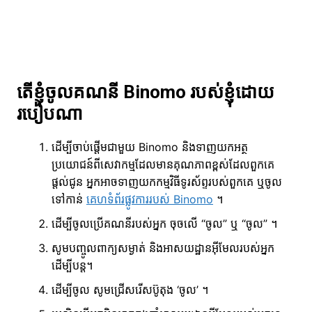
តើខ្ញុំចូលគណនី Binomo របស់ខ្ញុំដោយ
របៀបណា
ដើម្បីចាប់ផ្តើមជាមួយ Binomo និងទាញយកអត្ថ
ប្រយោជន៍ពីសេវាកម្មដែលមានគុណភាពខ្ពស់ដែលពួកគេ
ផ្តល់ជូន អ្នកអាចទាញយកកម្មវិធីទូរស័ព្ទរបស់ពួកគេ ឬចូល
ទៅកាន់
គេហទំព័រផ្លូវការរបស់ Binomo
។
ដើម្បីចូលប្រើគណនីរបស់អ្នក ចុចលើ “ចូល” ឬ “ចូល” ។
សូមបញ្ចូលពាក្យសម្ងាត់ និងអាសយដ្ឋានអ៊ីមែលរបស់អ្នក
ដើម្បីបន្ត។
ដើម្បីចូល សូមជ្រើសរើសប៊ូតុង ‘ចូល’ ។