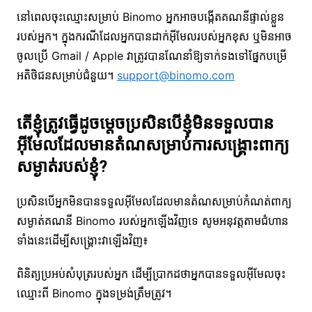
នៅពេលចុះឈ្មោះសម្រាប់ Binomo អ្នកអាចបង្កើតគណនីផ្ទាល់ខ្លួន
របស់អ្នក។ ក្នុងករណីដែលអ្នកបានដាក់អ៊ីមែលរបស់អ្នកខុស ឬមិនអាច
ចូលប្រើ Gmail / Apple វាត្រូវបានណែនាំឱ្យទាក់ទងទៅផ្នែកបម្រើ
អតិថិជនសម្រាប់ជំនួយ។
support@binomo.com
តើខ្ញុំត្រូវធ្វើដូចម្តេចប្រសិនបើខ្ញុំមិនទទួលបាន
អ៊ីមែលដែលមានតំណសម្រាប់ការសង្គ្រោះពាក្យ
សម្ងាត់របស់ខ្ញុំ?
ប្រសិនបើអ្នកមិនបានទទួលអ៊ីមែលដែលមានតំណសម្រាប់កំណត់ពាក្យ
សម្ងាត់គណនី Binomo របស់អ្នកឡើងវិញទេ សូមអនុវត្តតាមជំហាន
ទាំងនេះដើម្បីសង្គ្រោះវាឡើងវិញ៖
ពិនិត្យប្រអប់សំបុត្ររបស់អ្នក ដើម្បីប្រាកដថាអ្នកបានទទួលអ៊ីមែលចុះ
ឈ្មោះពី Binomo ក្នុងទម្រង់ត្រឹមត្រូវ។