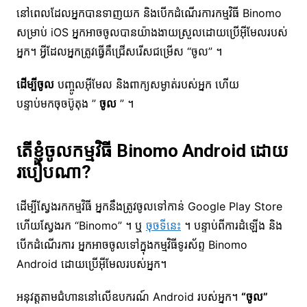
នៅពេលដែលអ្នកបានទាញយក និងបើកដំណើរការកម្មវិធី Binomo
សម្រាប់ iOS អ្នកអាចចូលបានយ៉ាងងាយស្រួលដោយប្រើអ៊ីមែលរបស់
អ្នក។ អ្វីដែលអ្នកត្រូវធ្វើគឺជ្រើសរើសជម្រើស “ចូល” ។
ដើម្បីចូល
បញ្ចូលអ៊ីមែល និងពាក្យសម្ងាត់របស់អ្នក ហើយ
បន្ទាប់មកចុចប៊ូតុង ”
ចូល
” ។
តើខ្ញុំចូលកម្មវិធី Binomo Android ដោយ
របៀបណា?
ដើម្បីស្វែងរកកម្មវិធី អ្នកនឹងត្រូវចូលទៅកាន់ Google Play Store
ហើយស្វែងរក “Binomo” ។ ឬ
ចុចទីនេះ
។ បន្ទាប់ពីការដំឡើង និង
បើកដំណើរការ អ្នកអាចចូលទៅក្នុងកម្មវិធីទូរស័ព្ទ Binomo
Android ដោយប្រើអ៊ីមែលរបស់អ្នក។
អនុវត្តតាមជំហាននៅលើឧបករណ៍ Android របស់អ្នក។
“ចូល”