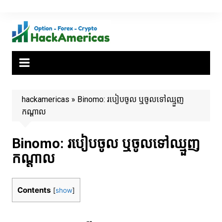
Skip
to
content
hackamericas
»
Binomo: របៀបចូល ឬចូលទៅឈ្មួញ
កណ្តាល
Binomo: របៀបចូល ឬចូលទៅឈ្មួញ
កណ្តាល
Contents
[
show
]