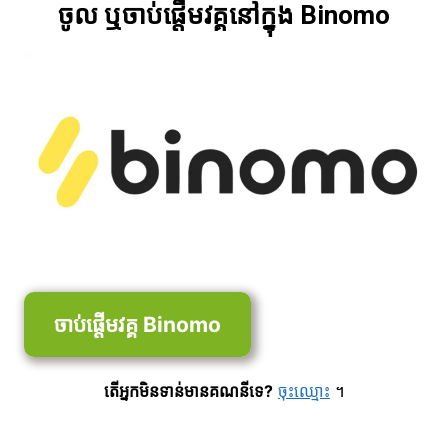
ចូល ឬចាប់ផ្តើមវគ្គនៅក្នុង Binomo
ចាប់ផ្តើមវគ្គ Binomo
តើអ្នកមិនទាន់មានគណនីទេ?
ចុះឈ្មោះ
។