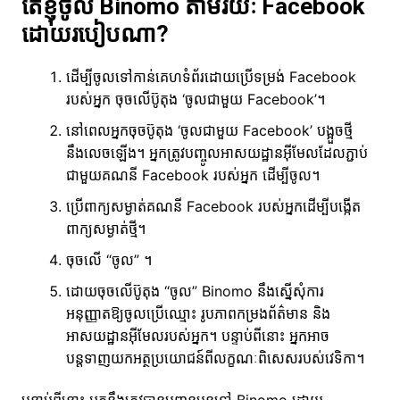
តើខ្ញុំចូល Binomo តាមរយៈ Facebook
ដោយរបៀបណា?
ដើម្បីចូលទៅកាន់គេហទំព័រដោយប្រើទម្រង់ Facebook
របស់អ្នក ចុចលើប៊ូតុង ‘ចូលជាមួយ Facebook’។
នៅពេលអ្នកចុចប៊ូតុង ‘ចូលជាមួយ Facebook’ បង្អួចថ្មី
នឹងលេចឡើង។ អ្នកត្រូវបញ្ចូលអាសយដ្ឋានអ៊ីមែលដែលភ្ជាប់
ជាមួយគណនី Facebook របស់អ្នក ដើម្បីចូល។
ប្រើពាក្យសម្ងាត់គណនី Facebook របស់អ្នកដើម្បីបង្កើត
ពាក្យសម្ងាត់ថ្មី។
ចុចលើ “ចូល” ។
ដោយចុចលើប៊ូតុង “ចូល” Binomo នឹងស្នើសុំការ
អនុញ្ញាតឱ្យចូលប្រើឈ្មោះ រូបភាពកម្រងព័ត៌មាន និង
អាសយដ្ឋានអ៊ីមែលរបស់អ្នក។ បន្ទាប់ពីនោះ អ្នកអាច
បន្តទាញយកអត្ថប្រយោជន៍ពីលក្ខណៈពិសេសរបស់វេទិកា។
បន្ទាប់ពីនោះ អ្នកនឹងត្រូវបានបញ្ជូនបន្តទៅ Binomo ដោយ