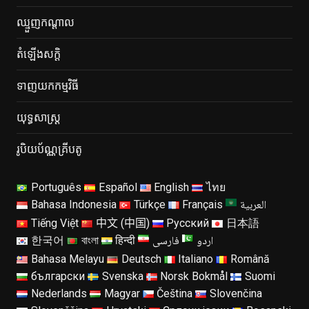
ឈ្មួញកណ្តាល
តំ​ឡើង​សក្ដិ
ទាញយកកម្មវិធី
យុទ្ធសាស្ត្រ
រូបិយប័ណ្ណគ្រីបតូ
Português
Español
English
ไทย
العربية
Bahasa Indonesia
Türkçe
Français
Tiếng Việt
中文 (中国)
Русский
日本語
اردو
فارسی
한국어
বাংলা
हिन्दी
Bahasa Melayu
Deutsch
Italiano
Română
български
Svenska
Norsk Bokmål
Suomi
Nederlands
Magyar
Čeština
Slovenčina