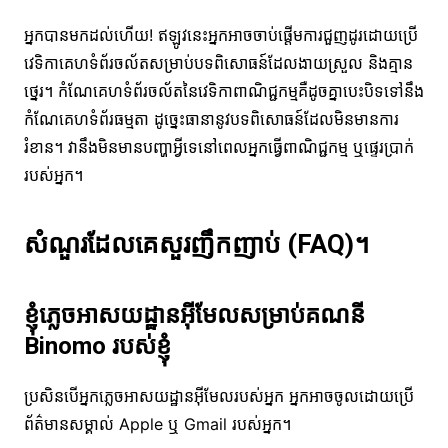
អ្នកបានមកដល់ហើយ! ឥឡូវនេះអ្នកអាចចាប់ផ្តើមការជួញដូរដោយប្រើ
វេទិកាគេហទំព័រចល័តសម្រាប់បទពិសោធន៍ដែលងាយស្រួល និងគ្មាន
ថ្នេរ។ កំណែគេហទំព័រចល័តនៃវេទិកាពាណិជ្ជកម្មគឺដូចគ្នាបេះបិទទៅនឹង
កំណែគេហទំព័រធម្មតា ដូច្នេះធានានូវបទពិសោធន៍ដែលមិនមានការ
រំខាន។ វានឹងមិនមានបញ្ហាអ្វីទេនៅពេលអ្នកធ្វើពាណិជ្ជកម្ម ឬផ្ទេរប្រាក់
របស់អ្នក។
សំណួរដែលគេសួរញឹកញាប់ (FAQ)។
ខ្ញុំភ្លេចអាសយដ្ឋានអ៊ីមែលសម្រាប់គណនី
Binomo របស់ខ្ញុំ
ប្រសិនបើអ្នកភ្លេចអាសយដ្ឋានអ៊ីមែលរបស់អ្នក អ្នកអាចចូលដោយប្រើ
ព័ត៌មានសម្គាល់ Apple ឬ Gmail របស់អ្នក។