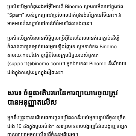
ប្រសិនបើអ្នកកំពុងរង់ចាំអ៊ីមែលពី Binomo សូមរកមើលនៅក្នុងថត
“Spam” របស់អ្នកព្រោះវាប្រហែលជាកំពុងរង់ចាំអ្នកនៅទីនោះ។ វា
អាចមានតំណភ្ជាប់ទៅកាន់ព័ត៌មានដែលចង់បាន។
ប្រសិនបើអ្នកមិនមានសិទ្ធិចូលប្រើអ៊ីមែលដែលមានតំណភ្ជាប់ដើម្បី
កំណត់ពាក្យសម្ងាត់របស់អ្នកឡើងវិញទេ សូមទាក់ទង Binomo
តាមរយៈការជជែក ឬផ្ញើអ៊ីមែលក្រុមជំនួយរបស់ពួកគេ
(support@binomo.com)។ អ្នកឯកទេស Binomo នឹងរីករាយ
ជាងក្នុងការជួយអ្នកក្នុងរឿងនេះ។
សារ៖ ចំនួនអតិបរមានៃការព្យាយាមចូលត្រូវ
បានអនុញ្ញាតលើស
អ្នកនឹងត្រូវបានបដិសេធការចូលប្រើគណនីរបស់អ្នកបន្ទាប់ពីចូលច្រើន
ជាង 10 ដងក្នុងមួយម៉ោង។ សារព្រមានអាចបង្ហាញដែលបង្ហាញថាអ្នក
បានព្យាយាមចូលលើសពីចំនួនអតិបរមា។