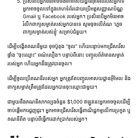
ប្រសិនបើអ្នកមិនអាចចងចាំអាសយដ្ឋានអ៊ីមែលរបស់អ្នកទេ
អ្នកអាចចូលទៅក្នុងគេហទំព័រដោយប្រើអត្តសញ្ញាណប័ណ្ណ
Gmail ឬ Facebook របស់អ្នក។ ប្រសិនបើអ្នកមិនអាច
រំលឹកពាក្យសម្ងាត់របស់អ្នកបានទេ សូមចុចលើតំណ ‘ភ្លេច
ពាក្យសម្ងាត់របស់ខ្ញុំ’ សម្រាប់ជំនួយ។
ដើម្បីបង្កើតគណនីមួយ ចុចប៊ូតុង “ចូល” ហើយបន្ទាប់មកជ្រើសរើស
ផ្ទាំង “ចុះឈ្មោះ” ពណ៌លឿង។ បន្ទាប់ពីនោះ បញ្ចូលព័ត៌មានសម្ងាត់
របស់អ្នក ហើយអ្នកនឹងត្រូវបានចូល។
ដើម្បីចូលប្រើគណនីរបស់អ្នក អ្នកត្រូវតែបញ្ចូលអាសយដ្ឋានអ៊ីមែល និង
ពាក្យសម្ងាត់ត្រឹមត្រូវដែលអ្នកបានចុះឈ្មោះជាមួយ។
ជាមួយនឹងគណនីសាកល្បងចំនួន $1,000 ឥឡូវនេះអ្នកអាចចូលដើម្បី
ចាប់ផ្តើមការជួញដូរ។ អ្នកអាចជ្រើសរើសធ្វើពាណិជ្ជកម្មលើការប្រកួត ឬ
គណនីពិត បន្ទាប់ពីធ្វើការដាក់ប្រាក់របស់អ្នក។