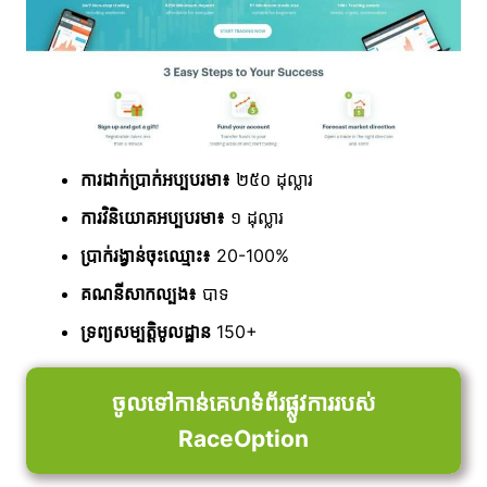
ការដាក់ប្រាក់អប្បបរមា៖
២៥០ ដុល្លារ
ការវិនិយោគអប្បបរមា៖
១ ដុល្លារ
ប្រាក់រង្វាន់ចុះឈ្មោះ៖
20-100%
គណនីសាកល្បង៖
បាទ
ទ្រព្យសម្បត្តិមូលដ្ឋាន
150+
ចូលទៅកាន់គេហទំព័រផ្លូវការរបស់
RaceOption