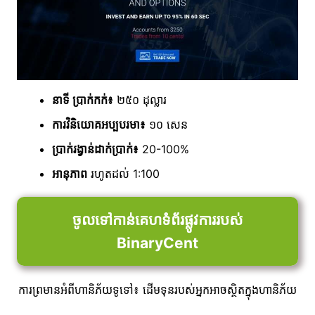
នាទី ប្រាក់កក់៖
២៥០ ដុល្លារ
ការវិនិយោគអប្បបរមា៖
១០ សេន
ប្រាក់រង្វាន់ដាក់ប្រាក់៖
20-100%
អានុភាព
រហូតដល់ 1:100
ចូលទៅកាន់គេហទំព័រផ្លូវការរបស់
BinaryCent
ការព្រមានអំពីហានិភ័យទូទៅ៖ ដើមទុនរបស់អ្នកអាចស្ថិតក្នុងហានិភ័យ