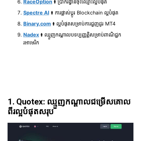
RaceOption
៖
ប្រាក់រង្វាន់ចុះឈ្មោះល្អបំផុត
Spectre AI
៖
ការផ្លាស់ប្តូរ Blockchain ល្អបំផុត
Binary.com
៖
ល្អបំផុតសម្រាប់ការជួញដូរ MT4
Nadex
៖
ឈ្មួញកណ្តាលបទប្បញ្ញត្តិសម្រាប់ពាណិជ្ជក
រអាមេរិក
1. Quotex: ឈ្មួញកណ្តាលជម្រើសគោល
ពីរល្អបំផុតសរុប