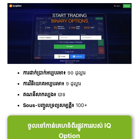
ការដាក់ប្រាក់អប្បបរមា៖
១០ ដុល្លារ
ការវិនិយោគអប្បបរមា៖
១ ដុល្លារ
គណនីសាកល្បង៖
បាទ
Sous-បញ្ចូលទ្រព្យសម្បត្តិ៖
100+
ចូលទៅកាន់គេហទំព័រផ្លូវការរបស់ IQ
Option