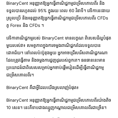
BinaryCent អនុញ្ញាតឱ្យអ្នកធ្វើពាណិជ្ជកម្មជម្រើសគោលពីរ និង
ទទួលបានរហូតដល់ 95% ក្នុងរយៈពេល 60 វិនាទី។ វេទិកានេះងាយ
ស្រួលប្រើ និងអនុញ្ញាតឱ្យអ្នកធ្វើពាណិជ្ជកម្មជម្រើសគោលពីរ CFDs
គូ Forex និង CFDs ។
វេទិកាពាណិជ្ជកម្មរបស់ BinaryCent មានលក្ខណៈពិសេសដ៏ល្អបំផុត
មួយរបស់វា៖ សមត្ថភាពក្នុងការចម្លងពាណិជ្ជករដែលទទួលបាន
ជោគជ័យ។ នៅពេលប៉ះប៊ូតុងមួយ អ្នកអាចជ្រើសរើសពាណិជ្ជករណា
ដែលត្រូវធ្វើតាម និងចម្លងការជួញដូររបស់ពួកគេ។ ធនធាននេះមាន
ប្រយោជន៍ជាពិសេសសម្រាប់អ្នកចាប់ផ្តើមរៀនដើម្បីធ្វើពាណិជ្ជកម្ម
ជម្រើសគោលពីរ។
BinaryCent គឺជាអ្វីដែលយើងស្រលាញ់បំផុត៖
BinaryCent អនុញ្ញាតឱ្យអ្នកធ្វើពាណិជ្ជកម្មជម្រើសគោលពីរយ៉ាងតិច
10 សេន។ នេះគឺទាបជាងឈ្មួញកណ្តាលជម្រើសគោលពីរជាច្រើន។