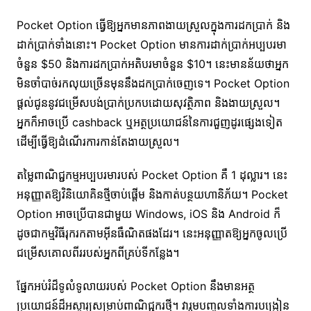
Pocket Option ធ្វើឱ្យអ្នកមានភាពងាយស្រួលក្នុងការដកប្រាក់ និង
ដាក់ប្រាក់ទាំងនោះ។ Pocket Option មានការដាក់ប្រាក់អប្បបរមា
ចំនួន $50 និងការដកប្រាក់អតិបរមាចំនួន $10។ នេះមានន័យថាអ្នក
មិនចាំបាច់រកលុយច្រើនមុននឹងដកប្រាក់ចេញទេ។ Pocket Option
ផ្តល់ជូននូវជម្រើសបង់ប្រាក់ប្រកបដោយសុវត្ថិភាព និងងាយស្រួល។
អ្នកក៏អាចប្រើ cashback ឬអត្ថប្រយោជន៍នៃការជួញដូរផ្សេងទៀត
ដើម្បីធ្វើឱ្យដំណើរការកាន់តែងាយស្រួល។
តម្លៃពាណិជ្ជកម្មអប្បបរមារបស់ Pocket Option គឺ 1 ដុល្លារ។ នេះ
អនុញ្ញាតឱ្យវិនិយោគិនថ្មីចាប់ផ្តើម និងកាត់បន្ថយហានិភ័យ។ Pocket
Option អាចប្រើបានជាមួយ Windows, iOS និង Android ក៏
ដូចជាកម្មវិធីរុករកតាមអ៊ីនធឺណិតផងដែរ។ នេះអនុញ្ញាតឱ្យអ្នកចូលប្រើ
ជម្រើសគោលពីររបស់អ្នកពីគ្រប់ទីកន្លែង។
ផ្នែកអប់រំដ៏ទូលំទូលាយរបស់ Pocket Option នឹងមានអត្ថ
ប្រយោជន៍ដ៏អស្ចារ្យសម្រាប់ពាណិជ្ជករថ្មី។ វារួមបញ្ចូលទាំងការបង្រៀន