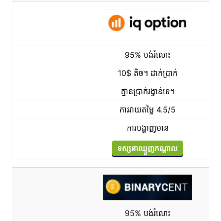
95% បង់រំលោះ
10$ តិច។ ដាក់ប្រាក់
គ្មានប្រាក់រង្វាន់ទេ។
ការវាយតម្លៃ 4.5/5
ការបង្ហាញមាន
ទស្សនាឈ្មួញកណ្តាល
95% បង់រំលោះ