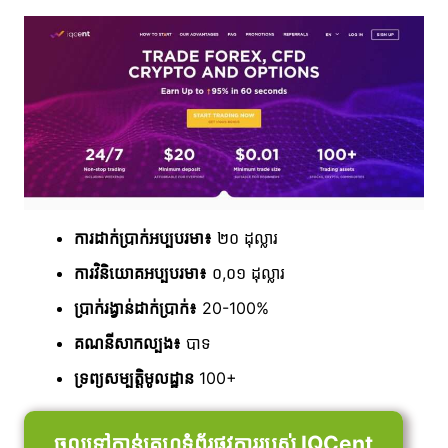
ការដាក់ប្រាក់អប្បបរមា៖
២០ ដុល្លារ
ការវិនិយោគអប្បបរមា៖
០,០១ ដុល្លារ
ប្រាក់រង្វាន់ដាក់ប្រាក់៖
20-100%
គណនីសាកល្បង៖
បាទ
ទ្រព្យសម្បត្តិមូលដ្ឋាន
100+
ចូលទៅកាន់គេហទំព័រផ្លូវការរបស់ IQCent