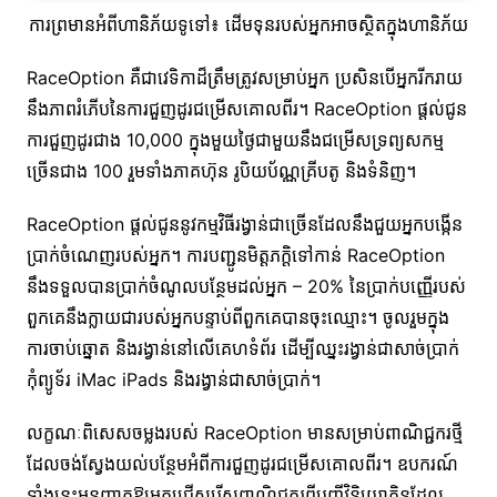
ការព្រមានអំពីហានិភ័យទូទៅ៖ ដើមទុនរបស់អ្នកអាចស្ថិតក្នុងហានិភ័យ
RaceOption គឺជាវេទិកាដ៏ត្រឹមត្រូវសម្រាប់អ្នក ប្រសិនបើអ្នករីករាយ
នឹងភាពរំភើបនៃការជួញដូរជម្រើសគោលពីរ។ RaceOption ផ្តល់ជូន
ការជួញដូរជាង 10,000 ក្នុងមួយថ្ងៃជាមួយនឹងជម្រើសទ្រព្យសកម្ម
ច្រើនជាង 100 រួមទាំងភាគហ៊ុន រូបិយប័ណ្ណគ្រីបតូ និងទំនិញ។
RaceOption ផ្តល់ជូននូវកម្មវិធីរង្វាន់ជាច្រើនដែលនឹងជួយអ្នកបង្កើន
ប្រាក់ចំណេញរបស់អ្នក។ ការបញ្ជូនមិត្តភក្តិទៅកាន់ RaceOption
នឹងទទួលបានប្រាក់ចំណូលបន្ថែមដល់អ្នក – 20% នៃប្រាក់បញ្ញើរបស់
ពួកគេនឹងក្លាយជារបស់អ្នកបន្ទាប់ពីពួកគេបានចុះឈ្មោះ។ ចូលរួមក្នុង
ការចាប់ឆ្នោត និងរង្វាន់នៅលើគេហទំព័រ ដើម្បីឈ្នះរង្វាន់ជាសាច់ប្រាក់
កុំព្យូទ័រ iMac iPads និងរង្វាន់ជាសាច់ប្រាក់។
លក្ខណៈពិសេសចម្លងរបស់ RaceOption មានសម្រាប់ពាណិជ្ជករថ្មី
ដែលចង់ស្វែងយល់បន្ថែមអំពីការជួញដូរជម្រើសគោលពីរ។ ឧបករណ៍
ទាំងនេះអនុញ្ញាតឱ្យអ្នកជ្រើសរើសពាណិជ្ជករពីបញ្ជីវិនិយោគិនដែល