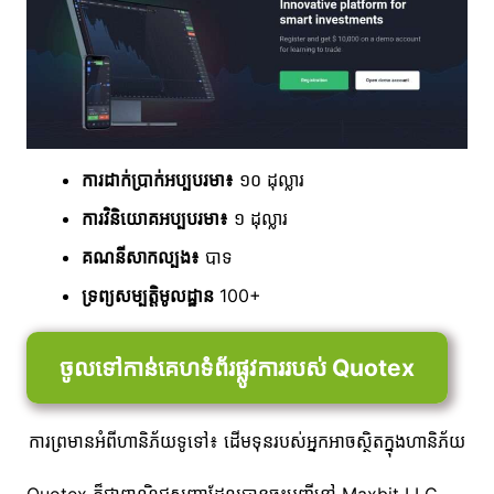
ការដាក់ប្រាក់អប្បបរមា៖
១០ ដុល្លារ
ការវិនិយោគអប្បបរមា៖
១ ដុល្លារ
គណនីសាកល្បង៖
បាទ
ទ្រព្យសម្បត្តិមូលដ្ឋាន
100+
ចូលទៅកាន់គេហទំព័រផ្លូវការរបស់ Quotex
ការព្រមានអំពីហានិភ័យទូទៅ៖ ដើមទុនរបស់អ្នកអាចស្ថិតក្នុងហានិភ័យ