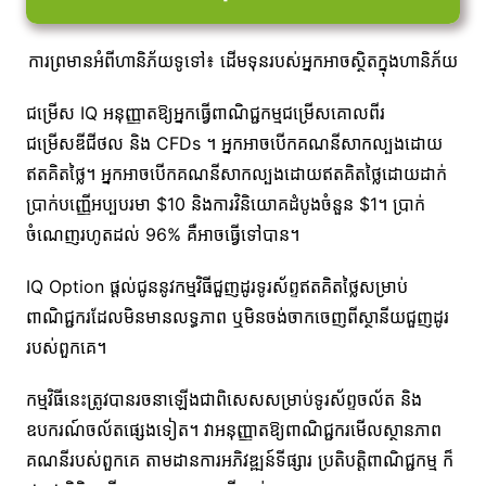
ការព្រមានអំពីហានិភ័យទូទៅ៖ ដើមទុនរបស់អ្នកអាចស្ថិតក្នុងហានិភ័យ
ជម្រើស IQ អនុញ្ញាតឱ្យអ្នកធ្វើពាណិជ្ជកម្មជម្រើសគោលពីរ
ជម្រើសឌីជីថល និង CFDs ។ អ្នកអាចបើកគណនីសាកល្បងដោយ
ឥតគិតថ្លៃ។ អ្នកអាចបើកគណនីសាកល្បងដោយឥតគិតថ្លៃដោយដាក់
ប្រាក់បញ្ញើអប្បបរមា $10 និងការវិនិយោគដំបូងចំនួន $1។ ប្រាក់
ចំណេញរហូតដល់ 96% គឺអាចធ្វើទៅបាន។
IQ Option ផ្តល់ជូននូវកម្មវិធីជួញដូរទូរស័ព្ទឥតគិតថ្លៃសម្រាប់
ពាណិជ្ជករដែលមិនមានលទ្ធភាព ឬមិនចង់ចាកចេញពីស្ថានីយជួញដូរ
របស់ពួកគេ។
កម្មវិធីនេះត្រូវបានរចនាឡើងជាពិសេសសម្រាប់ទូរស័ព្ទចល័ត និង
ឧបករណ៍ចល័តផ្សេងទៀត។ វាអនុញ្ញាតឱ្យពាណិជ្ជករមើលស្ថានភាព
គណនីរបស់ពួកគេ តាមដានការអភិវឌ្ឍន៍ទីផ្សារ ប្រតិបត្តិពាណិជ្ជកម្ម ក៏