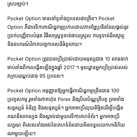
ស្របច្បាប់។
Pocket Option មាននៅទូទាំងប្រទេសជាច្រើន។ Pocket
Option គឺជាវេទិកាពាណិជ្ជកម្មប្រកបដោយភាពច្នៃប្រឌិតដែលផ្តល់នូវ
ប្រាក់បញ្ញើទាបបំផុត វិធីសាស្ត្រទូទាត់ងាយស្រួល ការទូទាត់ដ៏អស្ចារ្យ
និងឧបករណ៍វិភាគបច្ចេកទេសដ៏ធំទូលាយ។
Pocket Option ត្រូវបានប្រើប្រាស់ដោយមនុស្សជាង 10 លាននាក់
ចាប់តាំងពីការបង្កើតឡើងក្នុងឆ្នាំ 2017 ។ មូលដ្ឋានអ្នកប្រើប្រាស់របស់
វាគ្របដណ្តប់ជាង 95 ប្រទេស។
Pocket Option អនុញ្ញាតឱ្យអ្នកធ្វើពាណិជ្ជកម្មច្រើនជាង 100
ទ្រព្យសកម្ម រួមទាំងភាគហ៊ុន Forex និងរូបិយប័ណ្ណគ្រីបតូ ព្រមទាំង
សន្ទស្សន៍ ទំនិញ និងសន្ទស្សន៍។ អ្នកអាចប្រើលុយនិម្មិតដើម្បីបង្កើត
គណនីសាកល្បង និងស្គាល់ជាមួយវេទិកាគេហទំព័រ។ អ្នកអាចប្រើ
លក្ខណៈពិសេសទាំងអស់នៃគេហទំព័រដោយមិនទទួលយកហានិភ័យ
ណាមួយឡើយ។