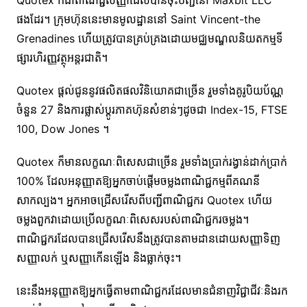
Quotex ក៏ជាពាណិជ្ជសញ្ញាដែលបានចុះបញ្ជីនៅ Maxbit LLC
ផងដែរ។ ក្រុមហ៊ុននេះមានមូលដ្ឋាននៅ Saint Vincent-the
Grenadines ហើយត្រូវបានគ្រប់គ្រងដោយមជ្ឈមណ្ឌលនិយតកម្មទី
ផ្សារហិរញ្ញវត្ថុអន្តរជាតិ។
Quotex ផ្តល់ជូននូវផលិតផលវិនិយោគជាច្រើន រួមទាំងគូរូបិយប័ណ្ណ
ចំនួន 27 និងការផ្លាស់ប្តូរភាគហ៊ុនសំខាន់ៗដូចជា Index-15, FTSE
100, Dow Jones ។
Quotex ក៏មានលក្ខណៈពិសេសជាច្រើន រួមទាំងប្រាក់រង្វាន់ដាក់ប្រាក់
100% ដែលអនុញ្ញាតឱ្យអ្នកចាប់ផ្តើមចម្លងពាណិជ្ជកម្មពីគណនី
សាកល្បង។ អ្នកអាចជ្រើសរើសពីបញ្ជីពាណិជ្ជករ Quotex ហើយ
ចម្លងពួកវាដោយប្រើលក្ខណៈពិសេសរបស់ពាណិជ្ជករចម្លង។
ពាណិជ្ជករដែលបានជ្រើសរើសនឹងត្រូវបានតាមដានដោយសញ្ញាទិញ
សញ្ញាលក់ ឬសញ្ញាកើនឡើង និងធ្លាក់ចុះ។
នេះនឹងអនុញ្ញាតឱ្យអ្នកធ្វើតាមពាណិជ្ជករដែលមានជំនាញវិជ្ជាជីវៈនិងរក