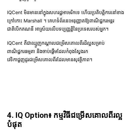
IQCent មិនមាននៅក្នុងសហរដ្ឋអាមេរិកទេ ហើយប្រតិបត្តិការនៅខាង
ក្រៅកោះ Marshall ។ គេហទំព័រនេះអនុញ្ញាតឱ្យពាណិជ្ជករអន្តរ
ជាតិបើកគណនី អាស្រ័យលើបទប្បញ្ញត្តិនៃប្រទេសរបស់អ្នក។
IQCent គឺជាឈ្មួញកណ្តាលជម្រើសគោលពីរដ៏ល្អសម្រាប់
ពាណិជ្ជករធម្មតា និងចាប់ផ្តើមដែលកំពុងស្វែងរក
វេទិកាជួញដូរជម្រើសគោលពីរដែលមានសុវត្ថិភាព។
4. IQ Option៖ កម្មវិធីជម្រើសគោលពីរល្អ
បំផុត