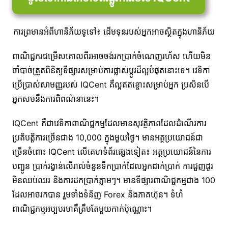
ការព្រមានអំពីហានិភ័យទូទៅ៖ ដើមទុនរបស់អ្នកអាចស្ថិតក្នុងហានិភ័យ
ពាណិជ្ជករជម្រើសគោលពីរអាចចង់រកប្រាក់ចំណេញរហ័ស ហើយមិន
ចាំបាច់ត្រួតពិនិត្យទីផ្សារសម្រាប់ការផ្លាស់ប្តូរដ៏ល្អបំផុតនោះទេ។ វេទិកា
ប្រើប្រាស់សាមញ្ញរបស់ IQCent គឺល្អឥតខ្ចោះសម្រាប់អ្នក ប្រសិនបើ
អ្នកសមនឹងការពិពណ៌នានេះ។
IQCent គឺជាវេទិកាពាណិជ្ជកម្មដែលមានសុវត្ថិភាពដែលដំណើរការ
ប្រតិបត្តិការច្រើនជាង 10,000 ក្នុងមួយថ្ងៃ។ មានអត្ថប្រយោជន៍ជា
ច្រើនចំពោះ IQCent លើគេហទំព័រផ្សេងទៀត៖ អត្ថប្រយោជន៍នៃការ
បញ្ជូន ប្រាក់រង្វាន់លើរាល់ចំនួនទឹកប្រាក់ដែលអ្នកដាក់ប្រាក់ ការជួញដូរ
មិនឈប់ឈរ និងការដកប្រាក់ភ្លាមៗ។ មានទីផ្សារពាណិជ្ជកម្មជាង 100
ដែលអាចរកបាន រួមទាំងទំនិញ Forex និងភាគហ៊ុន។ ទំហំ
ពាណិជ្ជកម្មអប្បបរមាគឺត្រឹមតែមួយកាក់ប៉ុណ្ណោះ។