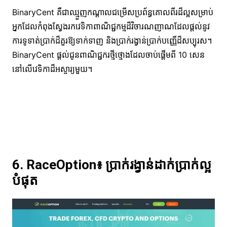
BinaryCent គឺជាឈ្មួញកណ្តាលជម្រើសប្រព័ន្ធគោលពីរដ៏ល្អសម្រាប់
អ្នកដែលកំពុងស្វែងរកវេទិកាពាណិជ្ជកម្មដ៏វិចារណញាណដែលផ្តល់នូវ
ការទូទាត់ប្រាក់ដ៏គួរឱ្យទាក់ទាញ និងប្រាក់រង្វាន់ប្រាក់បញ្ញើដ៏សប្បុរស។
BinaryCent ផ្តល់ជូនពាណិជ្ជករថ្មីថ្មោងដែលចាប់ផ្តើមពី 10 សេន
នៅលើវេទិកាដ៏អស្ចារ្យមួយ។
6. RaceOption៖ ប្រាក់រង្វាន់ដាក់ប្រាក់ល្អ
បំផុត