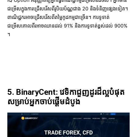
ជម្រើសក្នុងការជ្រើសរើសពីរូបិយប័ណ្ណជាង 20 និងទំនិញផ្សេងទៀត។
ពាណិជ្ជករអាចជ្រើសរើសពីតម្លៃកូដកម្មជាច្រើន។ ការទូទាត់
ជម្រើសគោលពីរអាចឈានដល់ 91% និងការទូទាត់ខ្ពស់ដល់ 900%
។
5. BinaryCent: វេទិកាជួញដូរដ៏ល្អបំផុត
សម្រាប់អ្នកចាប់ផ្តើមដំបូង