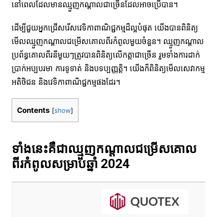
នៅពេលដែលមានឈ្មួញកណ្តាលជាច្រើនដែលអាចប្រើបាន។
ដើម្បីជួយអ្នកជ្រើសរើសវេទិកាពាណិជ្ជកម្មដ៏ល្អបំផុត យើងបានពិនិត្យ
មើលឈ្មួញកណ្តាលជម្រើសគោលពីរកំពូលមួយចំនួន។ ឈ្មួញកណ្តាល
ប្រព័ន្ធគោលពីរនីមួយៗត្រូវបានពិនិត្យលើកត្តាជាច្រើន រួមទាំងការដាក់
ប្រាក់អប្បបរមា ការទូទាត់ និងបទប្បញ្ញត្តិ។ យើងក៏ពិនិត្យមើលសេវាកម្ម
អតិថិជន និងវេទិកាពាណិជ្ជកម្មផងដែរ។
Contents
[
show
]
ទាំងនេះគឺជាឈ្មួញកណ្តាលជម្រើសគោល
ពីរកំពូលសម្រាប់ឆ្នាំ 2024