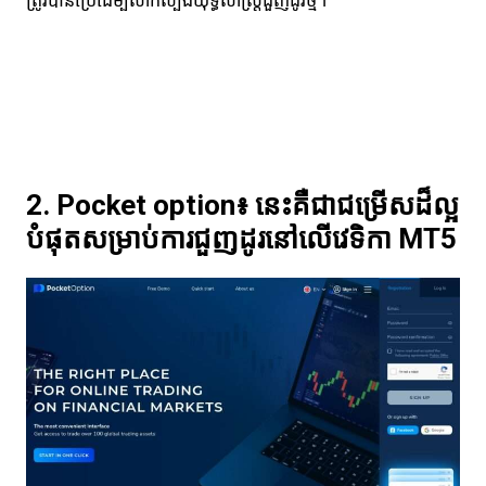
ត្រូវបានប្រើដើម្បីសាកល្បងយុទ្ធសាស្រ្តជួញដូរថ្មី។
2. Pocket option៖ នេះគឺជាជម្រើសដ៏ល្អ
បំផុតសម្រាប់ការជួញដូរនៅលើវេទិកា MT5