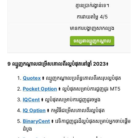
គ្មានប្រាក់រង្វាន់ទេ។
ការវាយតម្លៃ 4/5
មានការបង្ហាញសាកល្បង
ទស្សនាឈ្មួញកណ្តាល
9 ឈ្មួញកណ្តាលជម្រើសគោលពីរល្អបំផុតនៅឆ្នាំ 2023៖
Quotex
៖
ឈ្មួញកណ្តាលប្រព័ន្ធគោលពីរសរុបល្អបំផុត
Pocket Option
៖
ល្អបំផុតសម្រាប់ការជួញដូរ MT5
IQCent
៖
ល្អបំផុតសម្រាប់ការជួញដូរចម្លង
IQ Option
៖
កម្មវិធីជម្រើសគោលពីរល្អបំផុត
BinaryCent
៖
វេទិកាជួញដូរដ៏ល្អបំផុតសម្រាប់អ្នកចាប់ផ្តើម
ដំបូង