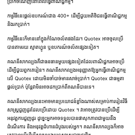
ប្រាក់ចំណេញនៅពេលធ្វើពាណិជ្ជកម្ម។
កម្មវិធីនេះផ្តល់ឧបករណ៍ជាង 400+ ដើម្បីជួយអតិថិជនធ្វើពាណិជ្ជកម្ម
និងរកប្រាក់។
កម្មវិធីនេះក៏មាននៅក្នុងកំណែចល័តផងដែរ។ Quotex អាចចូលប្រើ
បានតាមរយៈស្មាតហ្វូន ឬឧបករណ៍ចល័តផ្សេងទៀត។
គណនីសាកល្បងគឺជាធនធានមួយផ្សេងទៀតដែលពាណិជ្ជករអាចប្រើ
ដើម្បីជួយពួកគេរៀន។ គណនីសាកល្បងអនុញ្ញាតឱ្យអ្នកធ្វើពាណិជ្ជកម្ម
លើ Quotex ដោយមិនចាំបាច់មានសាច់ប្រាក់។ Quotex ជាធម្មតា
ផ្តល់ប្រាក់ ប៉ុន្តែវាមិនអាចដកប្រាក់ពីគណនីបានទេ។
គណនីសាកល្បងនេះអាចមានប្រយោជន៍ខ្លាំងណាស់សម្រាប់ការរៀនវិធី
សាស្រ្តជួញដូរដែលប្រើដោយ Quotex ។ វាអាចត្រូវបានប្រើដើម្បី
អនុវត្តការជួញដូរ ដូច្នេះអ្នកអាចទទួលបានផាសុកភាពជាមួយនឹង
ដំណើរការ និងអនុវត្តជំហានដំបូងរបស់អ្នក។ គណនីសាកល្បងក៏អាច