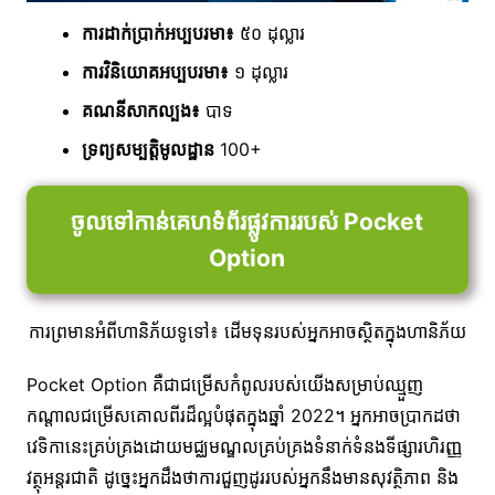
ការដាក់ប្រាក់អប្បបរមា៖
៥០ ដុល្លារ
ការវិនិយោគអប្បបរមា៖
១ ដុល្លារ
គណនីសាកល្បង៖
បាទ
ទ្រព្យសម្បត្តិមូលដ្ឋាន
100+
ចូលទៅកាន់គេហទំព័រផ្លូវការរបស់ Pocket
Option
ការព្រមានអំពីហានិភ័យទូទៅ៖ ដើមទុនរបស់អ្នកអាចស្ថិតក្នុងហានិភ័យ
Pocket Option គឺជាជម្រើសកំពូលរបស់យើងសម្រាប់ឈ្មួញ
កណ្តាលជម្រើសគោលពីរដ៏ល្អបំផុតក្នុងឆ្នាំ 2022។ អ្នកអាចប្រាកដថា
វេទិកានេះគ្រប់គ្រងដោយមជ្ឈមណ្ឌលគ្រប់គ្រងទំនាក់ទំនងទីផ្សារហិរញ្ញ
វត្ថុអន្តរជាតិ ដូច្នេះអ្នកដឹងថាការជួញដូររបស់អ្នកនឹងមានសុវត្ថិភាព និង