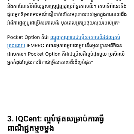
និងការណែនាំអំពីយុទ្ធសាស្រ្តជួញដូរប្រព័ន្ធគោលពីរ។ គេហទំព័រនេះនឹង
ជួយអ្នកឱ្យមានអារម្មណ៍ជឿជាក់លើសមត្ថភាពរបស់អ្នកក្នុងការយល់ដឹង
អំពីការជួញដូរជម្រើសគោលពីរ មុនពេលអ្នកប្រថុយលុយរបស់អ្នក។
Pocket Option គឺជា
ឈ្មួញកណ្តាលជម្រើសគោលពីរដែលគ្រប់
គ្រងដោយ
IFMRRC ឈានមុខគេមួយជាមួយនឹងមូលដ្ឋានអតិថិជន
ជាសកល។ Pocket Option គឺជាជម្រើសដ៏ល្អបំផុតមួយ ប្រសិនបើ
អ្នកកំពុងស្វែងរកវេទិកាជម្រើសគោលពីរដ៏ល្អបំផុត។
3. IQCent: ល្អបំផុតសម្រាប់ការធ្វើ
ពាណិជ្ជកម្មចម្លង