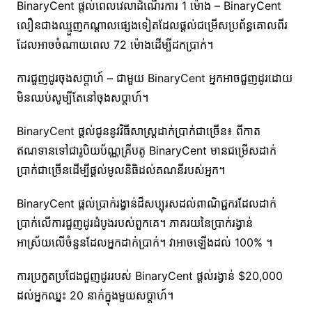
BinaryCent ផ្តល់ពេលវេលាដំណើរការ 1 ម៉ោង – BinaryCent
លឿនជាងឈ្មួញកណ្តាលផ្សេងទៀតដែលផ្តល់ជម្រើសប្រព័ន្ធគោលពីរ
ដែលអាចចំណាយពេល 72 ម៉ោងដើម្បីដកប្រាក់។
ការជួញដូរចុងសប្តាហ៍ – ជាមួយ BinaryCent អ្នកអាចជួញដូរដោយ
មិនឈប់សូម្បីតែនៅចុងសប្តាហ៍។
BinaryCent ផ្តល់ជូននូវវិធីសាស្រ្តដាក់ប្រាក់ជាច្រើន៖ ពីកាត
ឥណទានទៅជារូបិយប័ណ្ណគ្រីបតូ BinaryCent មានជម្រើសដាក់
ប្រាក់ជាច្រើនដើម្បីផ្តល់មូលនិធិដល់គណនីរបស់អ្នក។
BinaryCent ផ្តល់ប្រាក់រង្វាន់ដ៏សប្បុរសដល់ពាណិជ្ជករដែលដាក់
ប្រាក់លើការជួញដូរដំបូងរបស់ពួកគេ។ ភាគរយនៃប្រាក់រង្វាន់
អាស្រ័យលើចំនួនដែលអ្នកដាក់ប្រាក់។ វាអាចឡើងដល់ 100% ។
ការប្រកួតប្រជែងជួញដូររបស់ BinaryCent ផ្តល់រង្វាន់ $20,000
ដល់អ្នកឈ្នះ 20 នាក់ក្នុងមួយសប្តាហ៍។