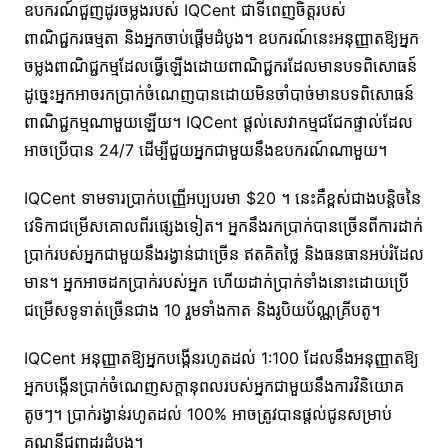
ឧបករណ៍ជួញដូរចម្លងរបស់ IQCent ជាទីពេញចិត្តរបស់
ពាណិជ្ជករធម្មតា និងអ្នកចាប់ផ្តើមដំបូង។ ឧបករណ៍នេះអនុញ្ញាតឱ្យអ្នក
ចម្លងពាណិជ្ជកម្មដែលធ្វើឡើងដោយពាណិជ្ជករដែលមានបទពិសោធន៍
ដូច្នេះអ្នកអាចរកប្រាក់ចំណេញបានដោយមិនចាំបាច់មានបទពិសោធន៍
ពាណិជ្ជកម្មណាមួយឡើយ។ IQCent ផ្តល់សេវាកម្មជជែកផ្ទាល់ដែល
អាចប្រើបាន 24/7 ដើម្បីជួយអ្នកជាមួយនឹងឧបករណ៍ណាមួយ។
IQCent ទាមទារប្រាក់បញ្ញើអប្បបរមា $20 ។ នេះគឺខ្ពស់ជាងបន្តិចនៃ
វេទិកាជម្រើសគោលពីរផ្សេងទៀត។ អ្នកនឹងរកប្រាក់បានច្រើនពីការដាក់
ប្រាក់របស់អ្នកជាមួយនឹងរង្វាន់ជាច្រើន ឥតគិតថ្លៃ និងធនធានអប់រំដែល
មាន។ អ្នកអាចដកប្រាក់របស់អ្នក ហើយដាក់ប្រាក់ទាំងនោះដោយប្រើ
ជម្រើសទូទាត់ច្រើនជាង 10 រួមទាំងកាត និងរូបិយប័ណ្ណគ្រីបតូ។
IQCent អនុញ្ញាតឱ្យអ្នកបង្កើនរហូតដល់ 1:100 ដែលនឹងអនុញ្ញាតឱ្យ
អ្នកបង្កើនប្រាក់ចំណេញសក្តានុពលរបស់អ្នកជាមួយនឹងការវិនិយោគ
តូចៗ។ ប្រាក់រង្វាន់រហូតដល់ 100% អាចត្រូវបានផ្តល់ជូនសម្រាប់
គណនីជួញដូរដំបូង។