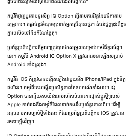
ដូចជាពិនិត្យមើលស្ថានភាពគណនីរបស់ពួកគេ។
កម្មវិធីជួញដូរតាមទូរស័ព្ទ IQ Option ធ្វើតាមការវិវត្តនៃវេទិកាតាម
តម្រូវការ។ វាផ្តល់នូវចំណុចប្រទាក់អ្នកប្រើគ្មានថ្នេរ។ តំបន់ជួញដូរគឺដូច
គ្នាបេះបិទទៅនឹងកំណែផ្ទៃតុ។
ប្រព័ន្ធប្រតិបត្តិការនីមួយៗត្រូវបានកែសម្រួលសម្រាប់កម្មវិធីទូរស័ព្ទ។
នេះ។
កម្មវិធី Android IQ Option X ត្រូវបានរចនាឡើងសម្រាប់
Android ទាំងស្រុង។
កម្មវិធី iOS ក៏ត្រូវបានបង្កើតឡើងជាមួយនឹង iPhone/iPad ក្នុងចិត្ត
ផងដែរ។ កម្មវិធីនេះបង្កើនប្រសិទ្ធភាពនៃឧបករណ៍ទាំងនេះ។ IQ
Option បានឆ្លើយតបយ៉ាងឆាប់រហ័សចំពោះការផ្លាស់ប្តូរថ្មីៗរបស់
Apple ទាក់ទងនឹងកម្មវិធីដែលទាក់ទងនឹងប្រព័ន្ធគោលពីរ។ ដើម្បី
អនុលោមតាមច្បាប់ថ្មីទាំងនេះ កំណែប្រព័ន្ធប្រតិបត្តិការ iOS ត្រូវបាន
រចនាឡើងវិញ។
IQ Option អនុញ្ញាតឱ្យអ្នកធ្វើពាណិជ្ជកម្មជម្រើសឌីជីថល។ អ្នកមាន