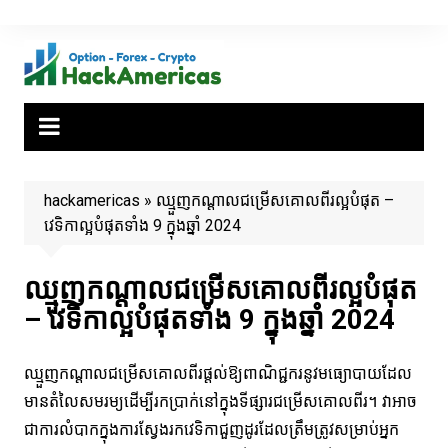
Skip
to
content
hackamericas
»
ឈ្មួញកណ្តាលជម្រើសគោលពីរល្អបំផុត –
វេទិកាល្អបំផុតទាំង 9 ក្នុងឆ្នាំ 2024
ឈ្មួញកណ្តាលជម្រើសគោលពីរល្អបំផុត
– វេទិកាល្អបំផុតទាំង 9 ក្នុងឆ្នាំ 2024
ឈ្មួញកណ្តាលជម្រើសគោលពីរផ្តល់ឱ្យពាណិជ្ជករនូវមធ្យោបាយដែល
មានតំលៃសមរម្យដើម្បីរកប្រាក់នៅក្នុងទីផ្សារជម្រើសគោលពីរ។ វាអាច
ជាការលំបាកក្នុងការស្វែងរកវេទិកាជួញដូរដែលត្រឹមត្រូវសម្រាប់អ្នក