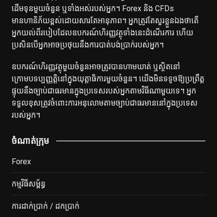
ដើមទុនមួយចំនួន ឬទាំងអស់របស់អ្នក។ Forex និង CFDs
មានហានិភ័យខ្ពស់ដោយសារតែអានុភាព។ អ្នកត្រូវតែសួរខ្លួនឯងថាតើ
អ្នកយល់ពីរបៀបដែលឧបករណ៍ហិរញ្ញវត្ថុទាំងនេះដំណើរការ ហើយ
ប្រសិនបើអ្នកអាចប្រថុយនឹងការបាត់បង់ប្រាក់របស់អ្នក។
ឧបករណ៍ហិរញ្ញវត្ថុមួយចំនួនអាចត្រូវបានហាមឃាត់ ឬស្ថិតនៅ
ក្រោមបទប្បញ្ញត្តិនៅក្នុងយុត្តាធិការមួយចំនួន។ យើង​មិន​ទទូច​ឱ្យ​ប្រព្រឹត្ត​
ផ្ទុយ​នឹង​ច្បាប់​ជា​ធរមាន​ក្នុង​ប្រទេស​របស់​អ្នក​តាម​វិធី​ណា​មួយ​ទេ។ អ្នក
ទទួលខុសត្រូវចំពោះការអនុលោមតាមច្បាប់ជាធរមាននៅក្នុងប្រទេស
របស់អ្នក។
ចំណាត់ក្រុម
Forex
កម្មវិធីសម្ព័ន្ធ
ការដាក់ប្រាក់ / ដកប្រាក់