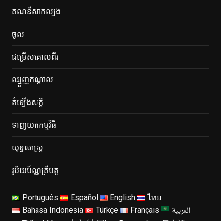
គណនីសាកល្បង
ចូល
ជម្រើសគោលពីរ
ឈ្មួញកណ្តាល
តំ​ឡើង​សក្ដិ
ទាញយកកម្មវិធី
យុទ្ធសាស្ត្រ
រូបិយប័ណ្ណគ្រីបតូ
Português
Español
English
ไทย
العربية
Bahasa Indonesia
Türkçe
Français