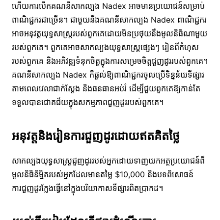
ហើយការបើកគណនីសាកល្បង Nadex អាចមានប្រយោជន៍សម្រាប់
ពាណិជ្ជករជាច្រើន។ ជាមួយនឹងគណនីសាកល្បង Nadex ពាណិជ្ជករ
អាចអនុវត្តយុទ្ធសាស្រ្តរបស់ពួកគេដោយមិនប្រថុយនឹងមូលនិធិណាមួយ
របស់ពួកគេ។ ពួកគេអាចសាកល្បងយុទ្ធសាស្រ្តផ្សេងៗ រៀនពីកំហុស
របស់ពួកគេ និងអភិវឌ្ឍទំនុកចិត្តក្នុងការសម្រេចចិត្តជួញដូររបស់ពួកគេ។
គណនីសាកល្បង Nadex ក៏ផ្តល់ឱ្យពាណិជ្ជករចូលប្រើទិន្នន័យទីផ្សារ
តាមពេលវេលាជាក់ស្តែង និងធនធានអប់រំ ដើម្បីជួយពួកគេឱ្យកាន់តែ
ទទួលបានជោគជ័យក្នុងសកម្មភាពជួញដូររបស់ពួកគេ។
អនុវត្តនិងរៀនការជួញដូរដោយឥតគិតថ្លៃ
សាកល្បងយុទ្ធសាស្រ្តជួញដូររបស់អ្នកដោយទាញយកអត្ថប្រយោជន៍ពី
មូលនិធិនិម្មិតរបស់អ្នកដែលមានតម្លៃ $10,000 និងបទពិសោធន៍
ការជួញដូរក្លែងធ្វើនៅក្នុងបរិយាកាសទីផ្សារពិតប្រាកដ។