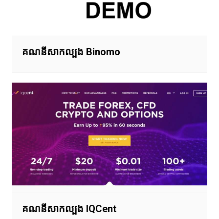
គណនីសាកល្បង Binomo
គណនីសាកល្បង IQCent