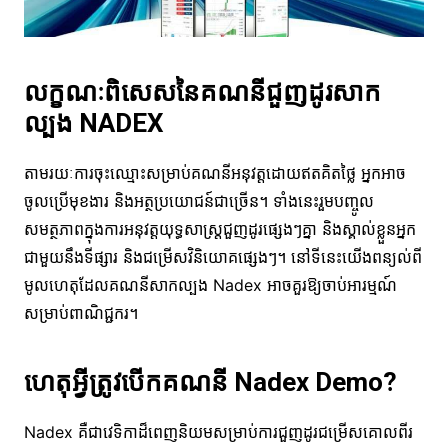
លក្ខណៈពិសេសនៃគណនីជួញដូរសាក
ល្បង NADEX
តាមរយៈការចុះឈ្មោះសម្រាប់គណនីអនុវត្តដោយឥតគិតថ្លៃ អ្នកអាច
ចូលប្រើមុខងារ និងអត្ថប្រយោជន៍ជាច្រើន។ ទាំងនេះរួមបញ្ចូល
សមត្ថភាពក្នុងការអនុវត្តយុទ្ធសាស្រ្តជួញដូរផ្សេងៗគ្នា និងស្គាល់ខ្លួនអ្នក
ជាមួយនឹងទីផ្សារ និងជម្រើសវិនិយោគផ្សេងៗ។ នៅទីនេះយើងពន្យល់ពី
មូលហេតុដែលគណនីសាកល្បង Nadex អាចគួរឱ្យចាប់អារម្មណ៍
សម្រាប់ពាណិជ្ជករ។
ហេតុអ្វីត្រូវបើកគណនី Nadex Demo?
Nadex គឺជាវេទិកាដ៏ពេញនិយមសម្រាប់ការជួញដូរជម្រើសគោលពីរ