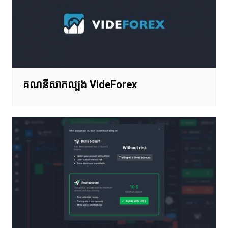
គណនីសាកល្បង VideForex