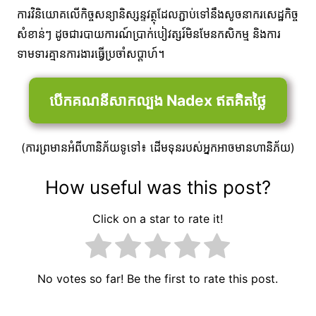
ការវិនិយោគលើកិច្ចសន្យានិស្សន្ទវត្ថុដែលភ្ជាប់ទៅនឹងសូចនាករសេដ្ឋកិច្ច
សំខាន់ៗ ដូចជារបាយការណ៍ប្រាក់បៀវត្សរ៍មិនមែនកសិកម្ម និងការ
ទាមទារគ្មានការងារធ្វើប្រចាំសប្តាហ៍។
បើកគណនីសាកល្បង Nadex ឥតគិតថ្លៃ
(ការព្រមានអំពីហានិភ័យទូទៅ៖ ដើមទុនរបស់អ្នកអាចមានហានិភ័យ)
How useful was this post?
Click on a star to rate it!
No votes so far! Be the first to rate this post.