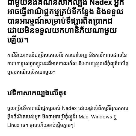
ជាមួយនឹងគណនីសាកល្បង Nadex អ្នក
អាចធ្វើពាណិជ្ជកម្មគ្រប់ទីកន្លែង និងទទួល
បានអារម្មណ៍សម្រាប់ទីផ្សារពិតប្រាកដ
ដោយមិនទទួលយកហានិភ័យណាមួយ
ឡើយ។
ការវិនិយោគលើជម្រើសគោលពីរ ការហៅចេញ និងការរីករាលដាលនៃ
ការហៅទូរសព្ទឥឡូវនេះគឺមានភាពរហ័ស និងងាយស្រួលពីកុំព្យូទ័រលើតុ
ឬឧបករណ៍ចល័តណាមួយ។
វេទិកាសាកល្បងលើតុ៖
ចូលប្រើវេទិកាពាណិជ្ជកម្មរបស់ Nadex ដោយផ្ទាល់ពីកម្មវិធីរុករកតាម
អ៊ីនធឺណិតរបស់អ្នក មិនថាអ្នកប្រើកុំព្យូទ័រ Mac, Windows ឬ
Linux ទេ។ ចូលហើយចាប់ផ្តើមភ្លាមៗ!