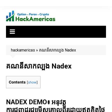
Skip
to
content
hackamericas
»
គណនីសាកល្បង Nadex
គណនីសាកល្បង Nadex
Contents
[
show
]
NADEX DEMO៖ អនុវត្ត
ការជួញដូរជម្រើសគោលពីរដោយឥតគិតថ្លៃ