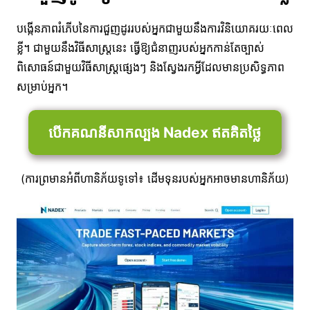
បង្កើនភាពរំភើបនៃការជួញដូររបស់អ្នកជាមួយនឹងការវិនិយោគរយៈពេល
ខ្លី។ ជាមួយនឹងវិធីសាស្រ្តនេះ ធ្វើឱ្យជំនាញរបស់អ្នកកាន់តែច្បាស់
ពិសោធន៍ជាមួយវិធីសាស្ត្រផ្សេងៗ និងស្វែងរកអ្វីដែលមានប្រសិទ្ធភាព
សម្រាប់អ្នក។
បើកគណនីសាកល្បង Nadex ឥតគិតថ្លៃ
(ការព្រមានអំពីហានិភ័យទូទៅ៖ ដើមទុនរបស់អ្នកអាចមានហានិភ័យ)