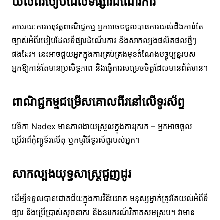
យល់ពីរបៀបដែលទីផ្សារដំណើរការ
តាមរយៈការអនុវត្តពាណិជ្ជកម្ម អ្នកអាចទទួលបានការយល់ដឹងកាន់តែ
ច្បាស់អំពីរបៀបដែលទីផ្សារដំណើរការ និងសាកល្បងផលិតផលថ្មីៗ
ផងដែរ។ នេះអាចជួយអ្នកក្នុងការគ្រប់គ្រងមុខតំណែងបច្ចុប្បន្នរបស់
អ្នកឱ្យកាន់តែមានប្រសិទ្ធភាព និងធ្វើការសម្រេចចិត្តដែលមានព័ត៌មាន។
ពាណិជ្ជកម្មជម្រើសគោលពីរនៅលើទូរស័ព្ទ
វេទិកា Nadex មានភាពងាយស្រួលក្នុងការរុករក – អ្នកអាចចូល
ប្រើវាពីកុំព្យូទ័រលើតុ ឬកម្មវិធីទូរស័ព្ទរបស់អ្នក។
សាកល្បងយុទ្ធសាស្រ្តជួញដូរ
ដើម្បីទទួលបានជោគជ័យក្នុងការវិនិយោគ មនុស្សម្នាក់ត្រូវតែយល់អំពីទី
ផ្សារ និងប្រើប្រាស់សូចនាករ និងឧបករណ៍វិភាគសមស្រប។ វាមាន