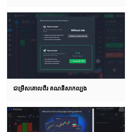
ជម្រើសគោលពីរ គណនីសាកល្បង