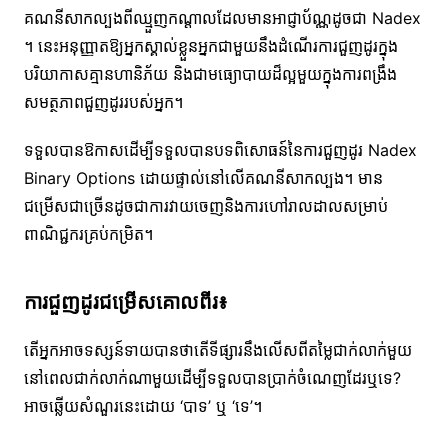
គណនីសាកល្បងពីឈ្មួញកណ្តាលដែលមានអាជ្ញាប័ណ្ណដូចជា Nadex
។ នេះអនុញ្ញាតឱ្យអ្នកស្គាល់ខ្លួនអ្នកជាមួយនឹងដំណើរការជួញដូរក្នុង
បរិយាកាសគ្មានហានិភ័យ និងជាមធ្យោបាយដ៏ល្អមួយក្នុងការពង្រឹង
សមត្ថភាពជួញដូររបស់អ្នក។
ទទួលបានឱកាសដើម្បីទទួលបានបទពិសោធន៍នៃការជួញដូរ Nadex
Binary Options ដោយផ្ទាល់នៅលើគណនីសាកល្បង។ មាន​
ជម្រើស​ជាច្រើន​ដូច​ជា​ការ​វាយ​ចេញ​និង​ការ​ហៅ​រាលដាល​សម្រាប់​
ពាណិជ្ជករ​គ្រប់​កម្រិត។
ការជួញដូរជម្រើសគោលពីរ៖
តើអ្នកអាចទស្សន៍ទាយបានថាតើទីផ្សារនឹងលើសពីតម្លៃជាក់លាក់មួយ
នៅពេលជាក់លាក់ណាមួយដើម្បីទទួលបានប្រាក់ចំណេញដែរឬទេ?
អាចឆ្លើយសំណួរនេះដោយ ‘បាទ’ ឬ ‘ទេ’។