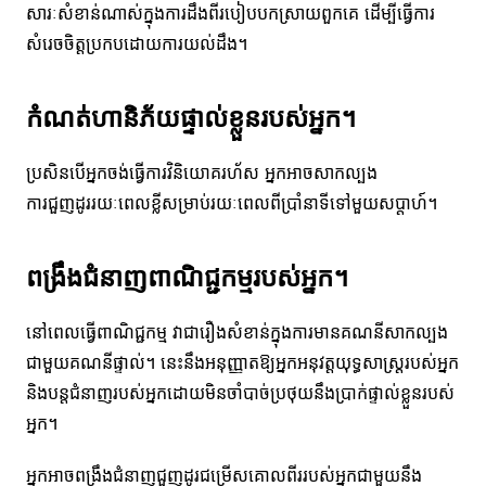
សារៈសំខាន់ណាស់ក្នុងការដឹងពីរបៀបបកស្រាយពួកគេ ដើម្បីធ្វើការ
សំរេចចិត្តប្រកបដោយការយល់ដឹង។
កំណត់ហានិភ័យផ្ទាល់ខ្លួនរបស់អ្នក។
ប្រសិនបើអ្នកចង់ធ្វើការវិនិយោគរហ័ស អ្នកអាចសាកល្បង
ការជួញដូររយៈពេលខ្លីសម្រាប់រយៈពេលពីប្រាំនាទីទៅមួយសប្តាហ៍។
ពង្រឹងជំនាញពាណិជ្ជកម្មរបស់អ្នក។
នៅពេលធ្វើពាណិជ្ជកម្ម វាជារឿងសំខាន់ក្នុងការមានគណនីសាកល្បង
ជាមួយគណនីផ្ទាល់។ នេះនឹងអនុញ្ញាតឱ្យអ្នកអនុវត្តយុទ្ធសាស្រ្តរបស់អ្នក
និងបន្តជំនាញរបស់អ្នកដោយមិនចាំបាច់ប្រថុយនឹងប្រាក់ផ្ទាល់ខ្លួនរបស់
អ្នក។
អ្នកអាចពង្រឹងជំនាញជួញដូរជម្រើសគោលពីររបស់អ្នកជាមួយនឹង