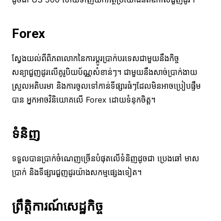
Forex
ស្វែងយល់ពីពិភពលោកនៃការប្តូរប្រាក់បរទេសជាមួយនឹងកិច្ច
សន្យាជួញដូរលើគូរូបិយប័ណ្ណសំខាន់ៗ។ ជាមួយនឹងសាច់ប្រាក់ងាយ
ស្រួលអតិបរមា និងការចូលទៅកាន់ទីផ្សារធំៗដែលមិនអាចប្រៀបផ្ទឹម
បាន អ្នកអាចវិនិយោគលើ Forex ដោយទំនុកចិត្ត។
ទំនិញ
ទទួលបានប្រាក់ចំណេញច្រើនបំផុតលើទំនិញដូចជា ប្រេងឆៅ មាស
ប្រាក់ និងទីផ្សារជួញដូរយ៉ាងសកម្មផ្សេងទៀត។
ព្រឹត្តិការណ៍សេដ្ឋកិច្ច