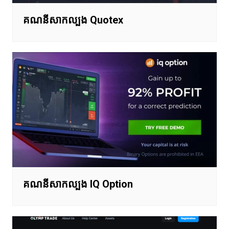
គណនីសាកល្បង Quotex
គណនីសាកល្បង IQ Option