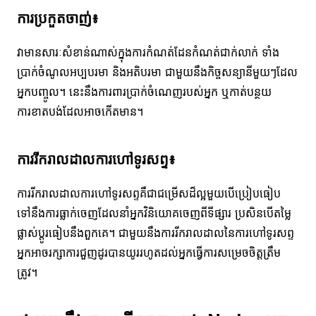
ការ​ប្រកួត​ចាញ់៖
វាមានសារៈសំខាន់ណាស់ក្នុងការកំណត់ដែនកំណត់ជាក់លាក់ ទាំង
ប្រាក់ចំណូលអប្បបរមា និងអតិបរមា ជាមួយនឹងកិច្ចសន្យានីមួយៗដែល
អ្នកបញ្ចូល។ នេះនឹងការពារប្រាក់ចំណេញរបស់អ្នក ឬកាត់បន្ថយ
ការខាតបង់ដែលអាចកើតមាន។
ការរីករាលដាលការហៅទូរសព្ទ៖
ការរីករាលដាលការហៅទូរសព្ទគឺជាជម្រើសដ៏ល្អមួយបើប្រៀបធៀប
ទៅនឹងការធ្លាក់ចេញដែលនាំអ្នកវិនិយោគចេញពីទីផ្សារ ប្រសិនបើតម្លៃ
ផ្លាស់ប្តូរធៀបនឹងពួកគេ។ ជាមួយនឹងការរីករាលដាលនៃការហៅទូរសព្ទ
អ្នកអាចរក្សាការជួញដូរបានយូររហូតដល់អ្នកធ្វើការសម្រេចចិត្តត្រឹម
ត្រូវ។