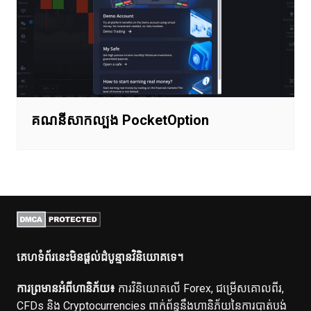
គណនីសាកល្បង PocketOption
គេហទំព័រនេះមិនផ្តល់ដំបូន្មានវិនិយោគទេ។
ការព្រមានអំពីហានិភ័យ៖
ការវិនិយោគលើ Forex, ជម្រើសគោលពីរ,
CFDs និង Cryptocurrencies ពាក់ព័ន្ធនឹងហានិភ័យនៃការបាត់បង់