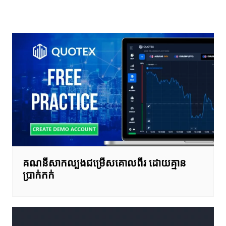
ការ​
នាំទិស​
ប្រកាស
គណនីសាកល្បងជម្រើសគោលពីរ ដោយគ្មាន
ប្រាក់កក់