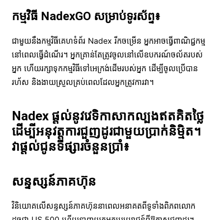
កម្មវិធី NadexGO សម្រាប់ទូរស័ព្ទ៖
ជាមួយនឹងកម្មវិធីគេហទំព័រ Nadex រីកចម្រើន អ្នកអាចធ្វើពាណិជ្ជកម្ម
នៅពេលធ្វើដំណើរ។ អ្នកគ្រាន់តែត្រូវចូលនៅលើឧបករណ៍ចល័តរបស់
អ្នក ហើយរក្សាទុកកម្មវិធីទៅអេក្រង់ដើមរបស់អ្នក ដើម្បីចូលប្រើបាន
រហ័ស និងងាយស្រួលគ្រប់ពេលដែលអ្នកត្រូវការវា។
Nadex ផ្តល់នូវវេទិកាសាកល្បងឥតគិតថ្លៃ
ដើម្បីអនុវត្តការជួញដូរជាមួយប្រាក់និម្មិត។
វាផ្តល់ជូនទីផ្សារចំនួនប្រាំ៖
សន្ទស្សន៍ភាគហ៊ុន
វិនិយោគលើសន្ទស្សន៍ភាគហ៊ុននាពេលអនាគតពីទូទាំងពិភពលោក
ដូចជា US 500 ហើយទាញយកអត្ថប្រយោជន៍ពីឱកាសជួញដូរ។