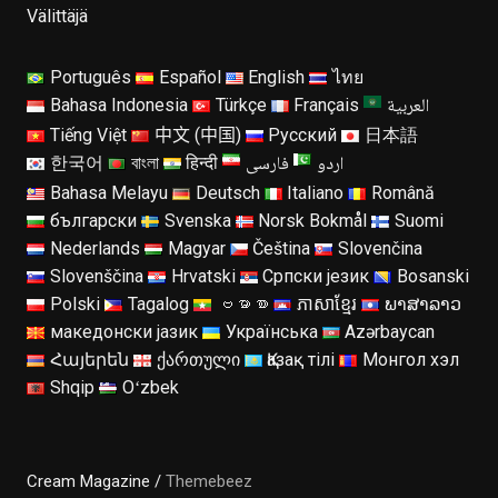
Välittäjä
Português
Español
English
ไทย
العربية
Bahasa Indonesia
Türkçe
Français
Tiếng Việt
中文 (中国)
Русский
日本語
اردو
فارسی
한국어
বাংলা
हिन्दी
Bahasa Melayu
Deutsch
Italiano
Română
български
Svenska
Norsk Bokmål
Suomi
Nederlands
Magyar
Čeština
Slovenčina
Slovenščina
Hrvatski
Српски језик
Bosanski
Polski
Tagalog
ဗမာစာ
ភាសាខ្មែរ
ພາສາລາວ
македонски јазик
Українська
Azərbaycan
Հայերեն
ქართული
Қазақ тілі
Монгол хэл
Shqip
Oʻzbek
Cream Magazine /
Themebeez