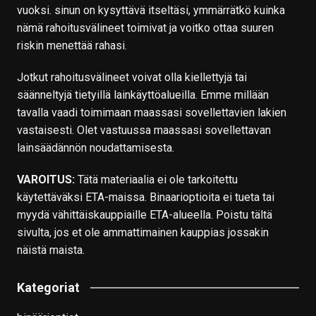
vuoksi. sinun on kysyttävä itseltäsi, ymmärrätkö kuinka
nämä rahoitusvälineet toimivat ja voitko ottaa suuren
riskin menettää rahasi.
Jotkut rahoitusvälineet voivat olla kiellettyjä tai
säänneltyjä tietyillä lainkäyttöalueilla. Emme millään
tavalla vaadi toimimaan maassasi sovellettavien lakien
vastaisesti. Olet vastuussa maassasi sovellettavan
lainsäädännön noudattamisesta.
VAROITUS:
Tätä materiaalia ei ole tarkoitettu
käytettäväksi ETA-maissa. Binaarioptioita ei tueta tai
myydä vähittäiskauppiaille ETA-alueella. Poistu tältä
sivulta, jos et ole ammattimainen kauppias jossakin
näistä maista.
Kategoriat