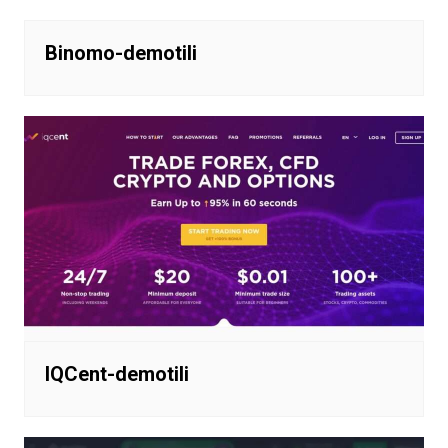
Binomo-demotili
IQCent-demotili