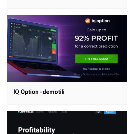
IQ Option -demotili