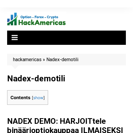
Siirry
sisältöön
hackamericas
»
Nadex-demotili
Nadex-demotili
Contents
[
show
]
NADEX DEMO: HARJOITtele
binäärioptiokauppaa ILMAISEKSI