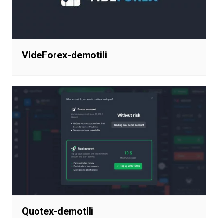
VideForex-demotili
Quotex-demotili