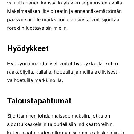
valuuttaparien kanssa käytävien sopimusten avulla.
Maksimaalisen likviditeetin ja ennennäkemättömän
pääsyn suurille markkinoille ansiosta voit sijoittaa
forexiin luottavaisin mielin.
Hyödykkeet
Hyödynnä mahdolliset voitot hyödykkeillä, kuten
raakaöljyllä, kullalla, hopealla ja muilla aktiivisesti
vaihdetuilla markkinoilla.
Taloustapahtumat
Sijoittaminen johdannaissopimuksiin, jotka on
sidottu keskeisiin taloudellisiin indikaattoreihin,
kuten maatalouden ulkopuolisiin palkkalaskelmiin ja