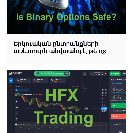
Երկուական ընտրանքների
առևտուրն անվտանգ է, թե ոչ: