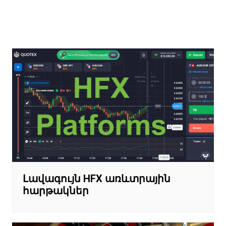
Գրառումների
նավարկումը
Լավագույն HFX առևտրային
հարթակներ