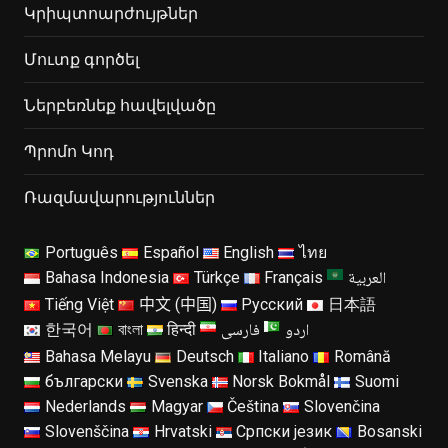
Կրիպտոարժույթներ
Մուտք գործել
Ներբեռնեք հավելվածը
Պրոմո Կոդ
Ռազմավարություններ
Português
Español
English
ไทย
العربية
Bahasa Indonesia
Türkçe
Français
Tiếng Việt
中文 (中国)
Русский
日本語
اردو
فارسی
한국어
বাংলা
हिन्दी
Bahasa Melayu
Deutsch
Italiano
Română
български
Svenska
Norsk Bokmål
Suomi
Nederlands
Magyar
Čeština
Slovenčina
Slovenščina
Hrvatski
Српски језик
Bosanski