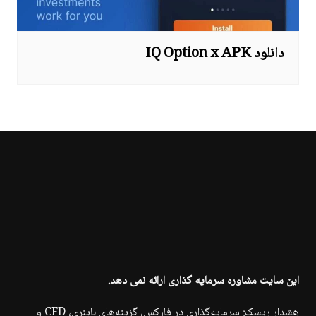
دانلود IQ Option x APK
این سایت مشاوره سرمایه گذاری ارائه نمی دهد.
هشدار ریسک: سرمایه‌گذاری در فارکس، گزینه‌های باینری، CFD و