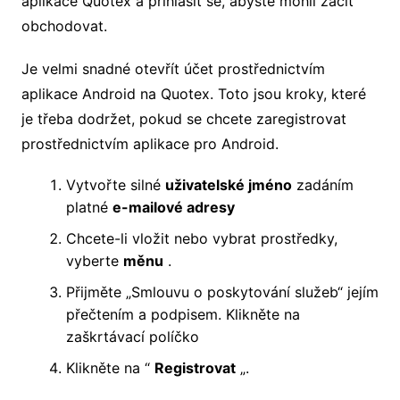
aplikace Quotex a přihlásit se, abyste mohli začít
obchodovat.
Je velmi snadné otevřít účet prostřednictvím
aplikace Android na Quotex. Toto jsou kroky, které
je třeba dodržet, pokud se chcete zaregistrovat
prostřednictvím aplikace pro Android.
Vytvořte silné
uživatelské jméno
zadáním
platné
e-mailové adresy
Chcete-li vložit nebo vybrat prostředky,
vyberte
měnu
.
Přijměte „Smlouvu o poskytování služeb“ jejím
přečtením a podpisem. Klikněte na
zaškrtávací políčko
Klikněte na “
Registrovat
„.