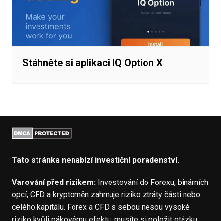
Stáhněte si aplikaci IQ Option X
Tato stránka nenabízí investiční poradenství.
Varování před rizikem:
Investování do Forexu, binárních
opcí, CFD a kryptoměn zahrnuje riziko ztráty části nebo
celého kapitálu. Forex a CFD s sebou nesou vysoké
riziko kvůli pákovému efektu. musíte si položit otázku,