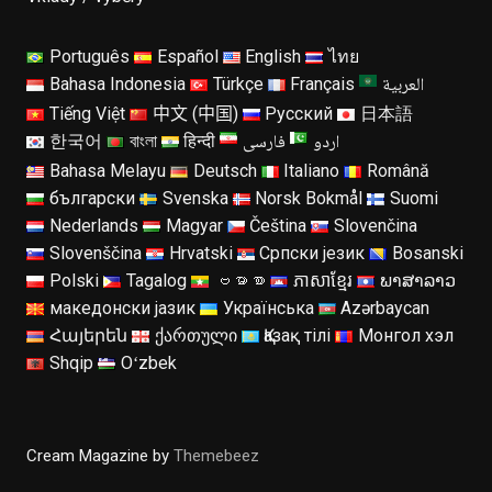
Português
Español
English
ไทย
العربية
Bahasa Indonesia
Türkçe
Français
Tiếng Việt
中文 (中国)
Русский
日本語
اردو
فارسی
한국어
বাংলা
हिन्दी
Bahasa Melayu
Deutsch
Italiano
Română
български
Svenska
Norsk Bokmål
Suomi
Nederlands
Magyar
Čeština
Slovenčina
Slovenščina
Hrvatski
Српски језик
Bosanski
Polski
Tagalog
ဗမာစာ
ភាសាខ្មែរ
ພາສາລາວ
македонски јазик
Українська
Azərbaycan
Հայերեն
ქართული
Қазақ тілі
Монгол хэл
Shqip
Oʻzbek
Cream Magazine by
Themebeez