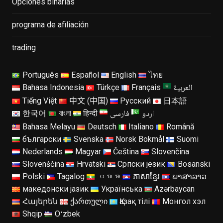
Opciones binarias
programa de afiliación
trading
Português
Español
English
ไทย
العربية
Bahasa Indonesia
Türkçe
Français
Tiếng Việt
中文 (中国)
Русский
日本語
اردو
فارسی
한국어
বাংলা
हिन्दी
Bahasa Melayu
Deutsch
Italiano
Română
български
Svenska
Norsk Bokmål
Suomi
Nederlands
Magyar
Čeština
Slovenčina
Slovenščina
Hrvatski
Српски језик
Bosanski
Polski
Tagalog
ဗမာစာ
ភាសាខ្មែរ
ພາສາລາວ
македонски јазик
Українська
Azərbaycan
Հայերեն
ქართული
Қазақ тілі
Монгол хэл
Shqip
Oʻzbek