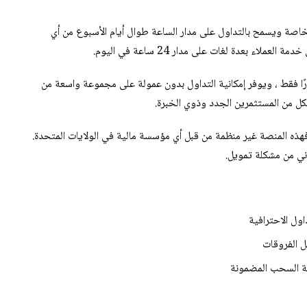
ovenčina
ل منصته الخاصة ويسمح بالتداول على مدار الساعة طوال أيام الأسبوع من أي
اء بعدة لغات على مدار 24 ساعة في اليوم.
ovenščina
دنى للإيداع للتداول على منصة IQCent هو 20 دولارًا فقط ، ويوفر إمكانية التداول بدون عمولة على مجموعة واسعة من
Hrvatski
пски језик
لمتحدة ، فهذه المنصة غير منظمة من قبل أي مؤسسة مالية في الولايات المتحدة.
Bosanski
اني من مشكلة تمويل.
Polski
Tagalog
ول الاحترافية
ဗမာစာ
ភាសាខ្មែរ
ة السحب المضمونة
ພາສາລາວ