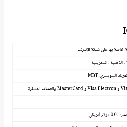
Videforex
Français
IQCent
العربية
Spectre.ai
iếng Việt
Olymp Trade
中文 (中国)
Binarium
Русский
 ، الذهبية ، التجريبية
日本語
한국어
فرنك السويسري. MBT
বাংলা
हिन्दी
فارسی
ر أمريكي
اردو