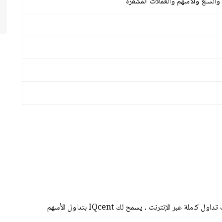
a Melayu
Deutsch
Italiano
Română
български
Svenska
k Bokmål
Suomi
derlands
Magyar
IQcent عبارة عن منصة تداول ثنائية للخيارات تقدم خدمات تداول كاملة عبر الإنترنت ، يسمح لك IQcent بتداول الأسهم
Čeština