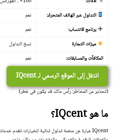
الآلات:
100+ ، الفوركس والسلع والأسهم والعملات المشفرة
التداول عبر الهاتف المتحرك:
نعم
برنامج الانتساب:
نعم
ميزات التجارة
نسخ التداول
المكافآت والمسابقات:
نعم
انتقل إلى الموقع الرسمي لـ IQcent
(تحذير من المخاطر: رأس مالك قد يكون في خطر)
ما هو IQcent؟
والعملات الرقمية والفوركس والمؤشرات من مكان واحد.