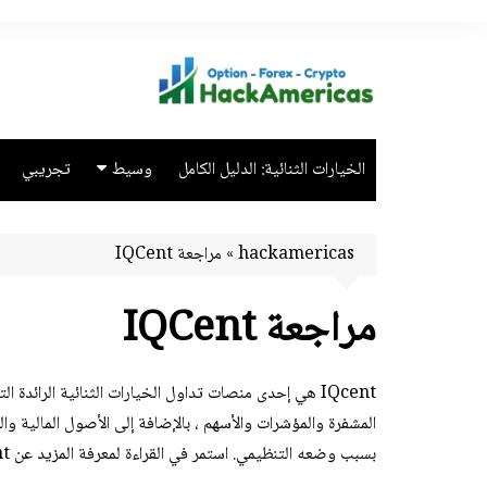
لتجاوز
لى
لمحتوى
الخيارات الثنائية: الدليل الكامل
وسيط
تجريبي
أفضل وسطاء الخيارات الثن
hackamericas
»
مراجعة IQCent
مراجعة IQCent
IQcent هي إحدى منصات تداول الخيارات الثنائية الرائدة 
بسبب وضعه التنظيمي. استمر في القراءة لمعرفة المزيد عن IQcent وإيجابياته وسلبياته.