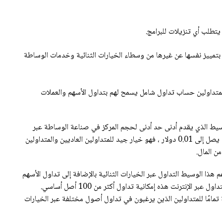
تطلب أي تنزيلات للبرامج.
تسمح لها بتمييز نفسها عن غيرها من وسطاء الخيارات الثنائية وخدمات الوساطة
م IQcent للمتداولين حساب تداول شامل يسمح لهم بتداول الأسهم والعملات
و الوسيط الذي يقدم أدنى حد أدنى لحجم المركز في صناعة الوساطة عبر
الإنترنت. مع القدرة على التداول بحجم مركز منخفض يصل إلى 0.01 دولار ، فهو خيار جيد للمتداولين العاديين والمتداولين
ن المال.
 هذا الوسيط التداول عبر الخيارات الثنائية بالإضافة إلى تداول الأسهم
والفوركس عبر العقود مقابل الفروقات. توفر منصة التداول عبر الإنترنت هذه إمكانية تداول أكثر من 100 أصل أساسي.
داول IQcent هي أداة مناسبة تمامًا للمتداولين الذين يرغبون في تداول أصول مختلفة عبر الخيارات