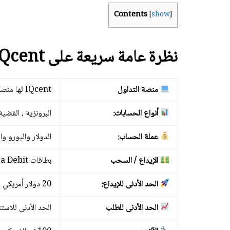
Contents
[
show
]
نظرة عامة سريعة على IQcent
منصة التداول
IQcent لها منصة خاصة بها على شبكة الإنترنت
أنواع الحسابات:
البرونزية ، الفضية
عملة الحساب:
الدولار واليورو وال
الإيداع / السحب
بطاقات Visa Debit و Visa Electron و MasterCard والعملات المشفرة
الحد الأدنى للإيداع:
20 دولار أمريكي
الحد الأدنى للطلب
الحد الأدنى للاستثمار: 0.01 دولا