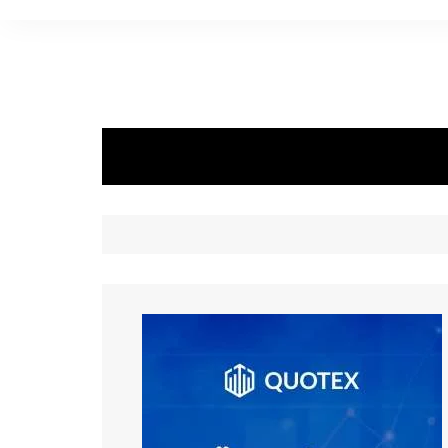
P
Bahasa I