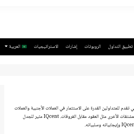
تطبيق التداول
الروبوتات
إشارات
الاستراتيجيات
العربية
ائية
Quotex
ortuguês
Español
Binarycent
English
Binomo
IQ Option
ไทย
التي تقدم للمتداولين القدرة على الاستثمار في العملات الأجنبية والعملات
Pocket Option
ndonesia
المشفرة والمؤشرات والأسهم ، بالإضافة إلى الأصول المالية والمشتقات الأخرى مثل العقود مقابل الفروقات. IQcent مثير للجدل
RaceOption
Türkçe