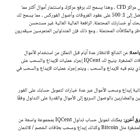
تقدم IQcent رافعة مالية على مراكز CFD ، وهذا يسمح لك برفع مركزك واستثمار أموال أكثر مما
تسمح به قيمة رصيدك. يوفر IQcent رافعة مالية تصل إلى 1: 500 على عقود الفروقات وأصول الفوركس ، مما يسمح لك
باشر على ربحك أو خسارتك المحتملة. الرافعة المالية العالية غير مستحسن
خاطر والمكافآت المحتملة ، ومع ذلك فإن المتداولين المتمرسين سيقدرون
احدة:
من الشائع الانتظار عدة أيام قبل التمكن من استخدام الأموال
لإجراء المعاملات على الوسطاء الآخرين ومنصات العملات المشفرة. يتيح لك IQCent إجراء عمليات الإيداع والسحب على
ذي يتم فيه الإيداع والسحب ، ويتم إجراء عمليات الإيداع والسحب في
لك وسيط IQcent إمكانية إيداع وسحب الأموال عبر عدة خيارات لتمويل حسابك على الفور
ين والمضاربين بالوصول السريع إلى الأموال والقدرة على التداول وفقًا
رق أخرى:
يمكنك تمويل حساب تداول IQCent بمجموعة واسعة من
طرق الدفع الإلكترونية. تشمل هذه المصادر العملات المشفرة مثل Bitcoin وكذلك إيداع وسحب بطاقات الخصم / الائتمان