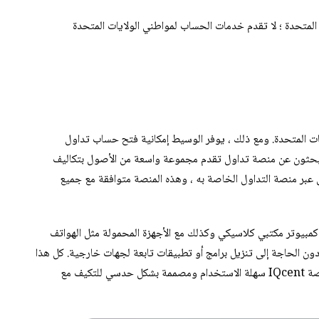
нски јазик
 المتحدة ؛ لا تقدم خدمات الحساب لمواطني الولايات المتحدة
країнська
ərbaycan
Հայերեն
ქართული
ين في الولايات المتحدة. ومع ذلك ، يوفر الوسيط إمكانية فتح حساب تداول
Қазақ тілі
ين يبحثون عن منصة تداول تقدم مجموعة واسعة من الأصول بتكاليف
مح IQcent للمتداول بالتداول عبر منصة التداول الخاصة به ، وهذه المنصة متوافقة مع جميع
онгол хэл
Shqip
باستخدام جهاز كمبيوتر مكتبي كلاسيكي وكذلك مع الأجهزة المحمولة مثل الهواتف
Oʻzbek
ذكية والأجهزة اللوحية التي تعمل بنظام Android و IOS دون الحاجة إلى تنزيل برامج أو تطبيقات تابعة لجهات خارجية. كل هذا
يتيح لك عدم القلق بشأن التوافق مع التطبيقات أو البرامج. منصة IQcent سهلة الاستخدام ومصممة بشكل حدسي للتكيف مع