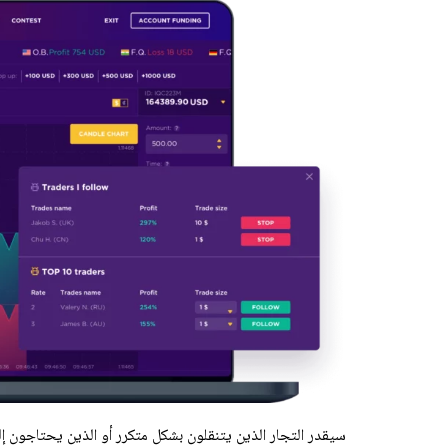
سيقدر التجار الذين يتنقلون بشكل متكرر أو الذين يحتاجون إل