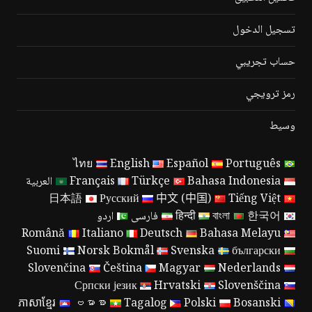
تسجيل الدخول
حساب تجريبي
رمز ترويجي
وسيط
ไทย
English
Español
Português
Bahasa Indonesia
Türkçe
Français
العربية
日本語
Русский
中文 (中国)
Tiếng Việt
한국어
বাংলা
हिन्दी
فارسی
اردو
Română
Italiano
Deutsch
Bahasa Melayu
Suomi
Norsk Bokmål
Svenska
български
Slovenčina
Čeština
Magyar
Nederlands
Српски језик
Hrvatski
Slovenščina
ភាសាខ្មែរ
ဗမာစာ
Tagalog
Polski
Bosanski