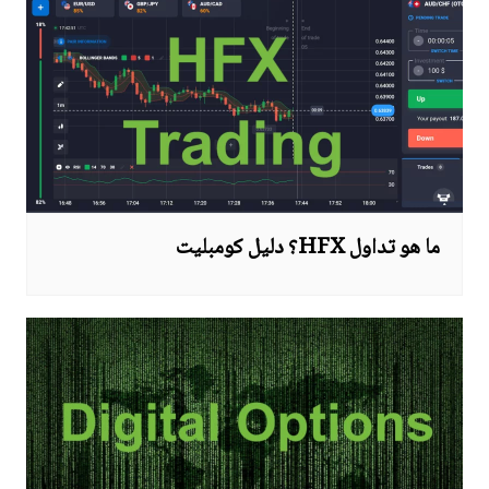
ما هو تداول HFX؟ دليل كومبليت