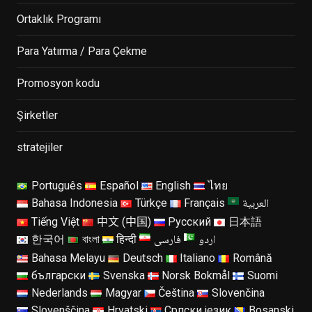
Ortaklık Programı
Para Yatırma / Para Çekme
Promosyon kodu
Şirketler
stratejiler
Português
Español
English
ไทย
العربية
Bahasa Indonesia
Türkçe
Français
Tiếng Việt
中文 (中国)
Русский
日本語
اردو
فارسی
한국어
বাংলা
हिन्दी
Bahasa Melayu
Deutsch
Italiano
Română
български
Svenska
Norsk Bokmål
Suomi
Nederlands
Magyar
Čeština
Slovenčina
Slovenščina
Hrvatski
Српски језик
Bosanski