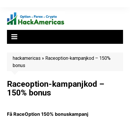
Hoppa
till
innehåll
hackamericas
»
Raceoption-kampanjkod – 150%
bonus
Raceoption-kampanjkod –
150% bonus
Få RaceOption 150% bonuskampanj