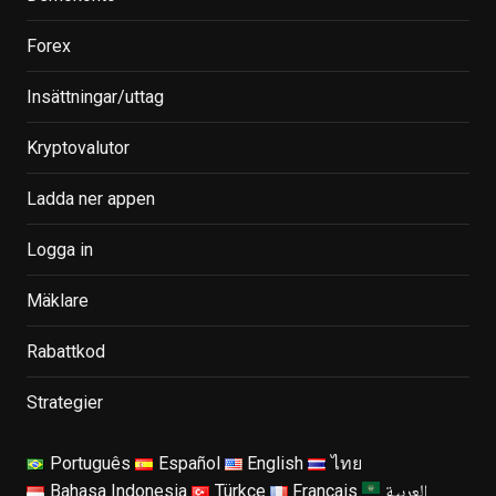
Forex
Insättningar/uttag
Kryptovalutor
Ladda ner appen
Logga in
Mäklare
Rabattkod
Strategier
Português
Español
English
ไทย
العربية
Bahasa Indonesia
Türkçe
Français