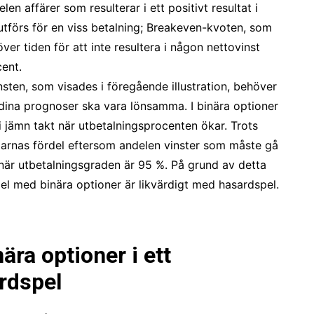
n affärer som resulterar i ett positivt resultat i
m utförs för en viss betalning; Breakeven-kvoten, som
er tiden för att inte resultera i någon nettovinst
cent.
sten, som visades i föregående illustration, behöver
dina prognoser ska vara lönsamma. I binära optioner
i jämn takt när utbetalningsprocenten ökar. Trots
klarnas fördel eftersom andelen vinster som måste gå
när utbetalningsgraden är 95 %. På grund av detta
el med binära optioner är likvärdigt med hasardspel.
ära optioner i ett
rdspel