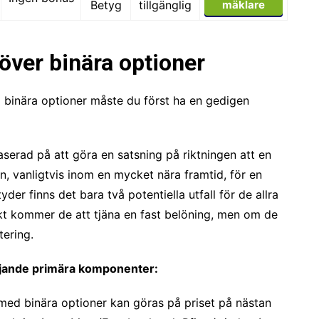
Betyg
tillgänglig
mäklare
över binära optioner
 binära optioner måste du först ha en gedigen
aserad på att göra en satsning på riktningen att en
n, vanligtvis inom en mycket nära framtid, för en
er finns det bara två potentiella utfall för de allra
ekt kommer de att tjäna en fast belöning, men om de
tering.
följande primära komponenter:
d binära optioner kan göras på priset på nästan