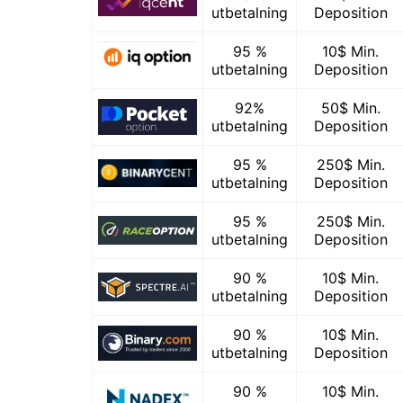
utbetalning
Deposition
95 %
10$ Min.
utbetalning
Deposition
92%
50$ Min.
utbetalning
Deposition
95 %
250$ Min.
utbetalning
Deposition
95 %
250$ Min.
utbetalning
Deposition
90 %
10$ Min.
utbetalning
Deposition
90 %
10$ Min.
utbetalning
Deposition
90 %
10$ Min.