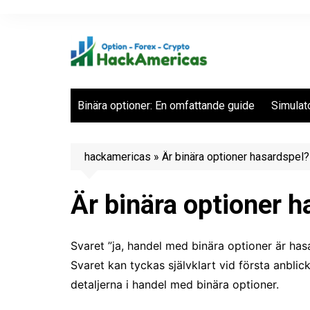
Hoppa
till
innehåll
Binära optioner: En omfattande guide
Simulato
hackamericas
»
Är binära optioner hasardspel?
Är binära optioner h
Svaret ”ja, handel med binära optioner är ha
Svaret kan tyckas självklart vid första anblick
detaljerna i handel med binära optioner.