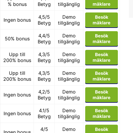
% bonus
Betyg
tillgänglig
mäklare
4,5/5
Demo
Besök
Ingen bonus
Betyg
tillgänglig
mäklare
4,4/5
Demo
Besök
50% bonus
Betyg
tillgänglig
mäklare
Upp till
4,3/5
Demo
Besök
200% bonus
Betyg
tillgänglig
mäklare
Upp till
4,3/5
Demo
Besök
200% bonus
Betyg
tillgänglig
mäklare
4,2/5
Demo
Besök
Ingen bonus
Betyg
tillgänglig
mäklare
4.1/5
Demo
Besök
Ingen bonus
Betyg
tillgänglig
mäklare
4/5
Demo
Besök
Ingen bonus