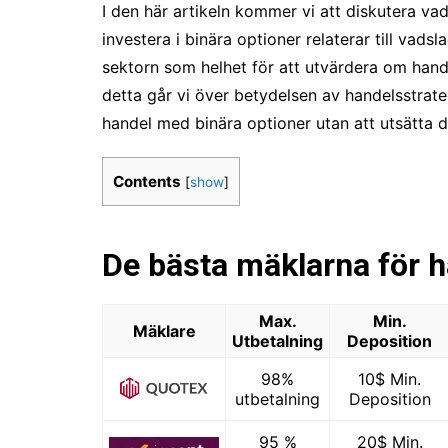
I den här artikeln kommer vi att diskutera vad 
investera i binära optioner relaterar till vad
sektorn som helhet för att utvärdera om hand
detta går vi över betydelsen av handelsstrat
handel med binära optioner utan att utsätta d
Contents
[
show
]
De bästa mäklarna för h
Max.
Min.
Mäklare
Utbetalning
Deposition
98%
10$ Min.
utbetalning
Deposition
95 %
20$ Min.