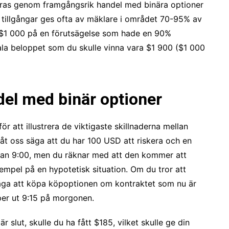
öras genom framgångsrik handel med binära optioner
a tillgångar ges ofta av mäklare i området 70-95% av
r $1 000 på en förutsägelse som hade en 90%
tala beloppet som du skulle vinna vara $1 900 ($1 000
el med binär optioner
p för att illustrera de viktigaste skillnaderna mellan
åt oss säga att du har 100 USD att riskera och en
ckan 9:00, men du räknar med att den kommer att
xempel på en hypotetisk situation. Om du tror att
ga att köpa köpoptionen om kontraktet som nu är
per ut 9:15 på morgonen.
 slut, skulle du ha fått $185, vilket skulle ge din