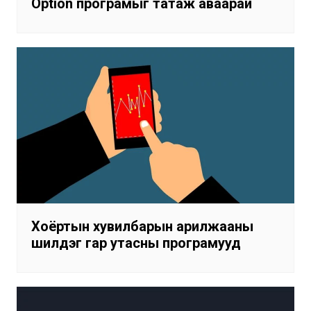
Option програмыг татаж аваарай
Хоёртын хувилбарын арилжааны
шилдэг гар утасны програмууд