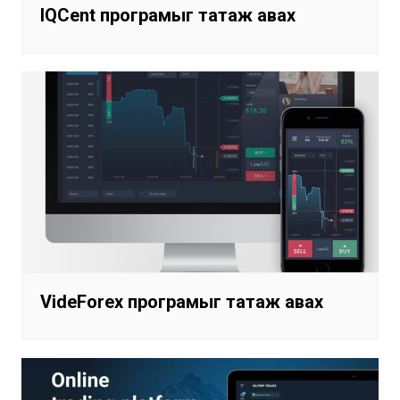
IQCent програмыг татаж авах
VideForex програмыг татаж авах