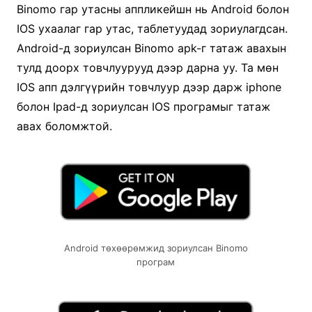
Binomo гар утасны аппликейшн нь Android болон
IOS ухаалаг гар утас, таблетуудад зориулагдсан.
Android-д зориулсан Binomo apk-г татаж авахын
тулд доорх товчлуурууд дээр дарна уу. Та мөн
IOS апп дэлгүүрийн товчлуур дээр дарж iphone
болон Ipad-д зориулсан IOS програмыг татаж
авах боломжтой.
Android төхөөрөмжид зориулсан Binomo
програм