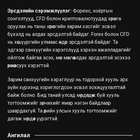
Эрсдэлийн сэрэмжлүүлэг:
Форекс, хоёртын
сонголтууд, CFD болон криптовалютуудад хөрөнгө
оруулах нь таны хөрөнгийн зарим хэсгийг эсвэл
бүхэлд нь алдах эрсдэлтэй байдаг. Forex болон CFD
нь хөшүүргийн улмаас өндөр эрсдэлтэй байдаг. Та
эдгээр санхүүгийн хэрэгслүүд хэрхэн ажилладагийг
ойлгож байгаа эсэх, мөн мөнгөө алдах эрсдэлтэй эсэхээ
өөрөөсөө асуух хэрэгтэй.
Зарим санхүүгийн хэрэглүүр нь тодорхой хууль эрх
зүйн хүрээнд хориглогдсон эсвэл зохицуулалттай
байж болно. Бид танай улсад мөрдөгдөж буй хууль
тогтоомжийг зөрчихийг ямар нэгэн байдлаар
шаардахгүй. Та өөрийн улсын хууль тогтоомжийг
дагаж мөрдөх үүрэгтэй.
Ангилал