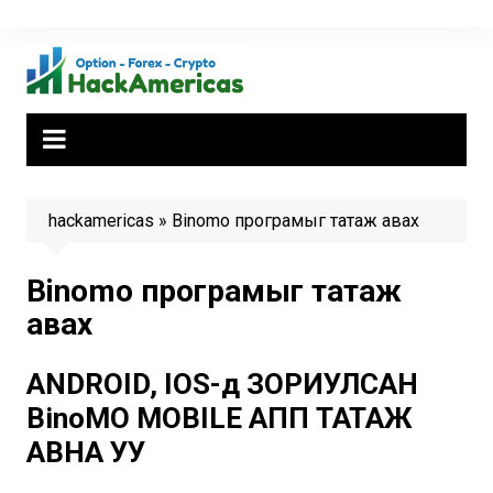
Skip
to
content
hackamericas
»
Binomo програмыг татаж авах
Binomo програмыг татаж
авах
ANDROID, IOS-д ЗОРИУЛСАН
BinoMO MOBILE АПП ТАТАЖ
АВНА УУ