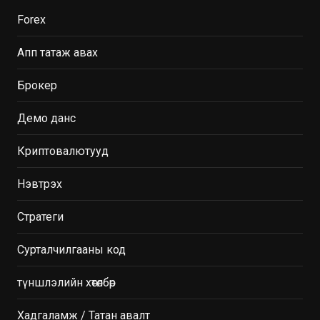
Forex
Апп татаж авах
Брокер
Демо данс
Криптовалютууд
Нэвтрэх
Стратеги
Сурталчилгааны код
түншлэлийн хөтөлбөр
Хадгаламж / Татан авалт