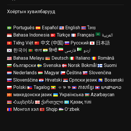
Хоёртын хувилбарууд
Português
Español
English
ไทย
العربية
Bahasa Indonesia
Türkçe
Français
Tiếng Việt
中文 (中国)
Русский
日本語
اردو
فارسی
한국어
বাংলা
हिन्दी
Bahasa Melayu
Deutsch
Italiano
Română
български
Svenska
Norsk Bokmål
Suomi
Nederlands
Magyar
Čeština
Slovenčina
Slovenščina
Hrvatski
Српски језик
Bosanski
Polski
Tagalog
ဗမာစာ
ភាសាខ្មែរ
ພາສາລາວ
македонски јазик
Українська
Azərbaycan
Հայերեն
ქართული
Қазақ тілі
Монгол хэл
Shqip
Oʻzbek