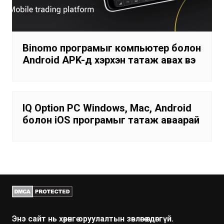
Binomo програмыг компьютер болон
Android APK-д хэрхэн татаж авах вэ
IQ Option PC Windows, Mac, Android
болон iOS програмыг татаж аваарай
Энэ сайт нь хөрөнгө оруулалтын зөвлөгөө өгдөггүй.