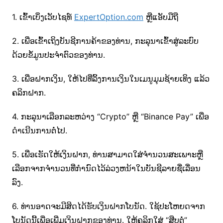
1. ເຂົ້າເບິ່ງເວັບໄຊທ໌
ExpertOption.com
ຫຼືແອັບມືຖື
2. ເພື່ອເຂົ້າເຖິງບັນຊີການຄ້າຂອງທ່ານ, ກະລຸນາເຂົ້າສູ່ລະບົບ
ດ້ວຍຂໍ້ມູນປະຈໍາຕົວຂອງທ່ານ.
3. ເພື່ອຝາກເງິນ, ໃຫ້ໄປທີ່ລິ້ງການເງິນໃນເມນູມຸມຊ້າຍເທິງ ແລ້ວ
ຄລິກຝາກ.
4. ກະລຸນາເລືອກລະຫວ່າງ “Crypto” ຫຼື “Binance Pay” ເພື່ອ
ດຳເນີນການຕໍ່ໄປ.
5. ເພື່ອເຮັດໃຫ້ເງິນຝາກ, ທ່ານສາມາດໃສ່ຈໍານວນສະເພາະຫຼື
ເລືອກຈາກຈໍານວນທີ່ກໍານົດໄວ້ລ່ວງຫນ້າໃນບັນຊີລາຍຊື່ເລື່ອນ
ລົງ.
6. ທ່ານອາດຈະມີສິດໄດ້ຮັບເງິນຝາກໂບນັດ. ໃຊ້ປະໂຫຍດຈາກ
ໂບນັດນີ້ເພື່ອເພີ່ມເງິນຝາກຂອງທ່ານ. ໃຫ້ຄລິກໃສ່ “ສືບຕໍ່”