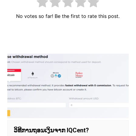
No votes so far! Be the first to rate this post.
ເມ​
ນູ​
ນຳ​
ທາງ​
ເລື່ອງ
ວິທີການຖອນເງິນຈາກ IQCent?