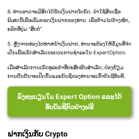
6. ທ່ານອາດຈະມີສິດໄດ້ຮັບເງິນຝາກໂບນັດ. ນຳໃຊ້ສິນເຊື່ອ
ພິເສດນີ້ເພື່ອເພີ່ມຍອດເງິນຝາກຂອງທ່ານ. ເພື່ອກ້າວໄປຂ້າງໜ້າ,
ຄລິກທີ່ປຸ່ມ “ສືບຕໍ່”.
5. ຫຼັງຈາກທ່ອງໄປຫາຫນ້າເງິນຝາກ, ທ່ານຈະຕ້ອງໃຫ້ຂໍ້ມູນທີ່ຈໍາ
ເປັນເພື່ອເຮັດສໍາເລັດຂະບວນການຊໍາລະໃນ ExpertOption.
ເມື່ອສໍາເລັດການເຮັດທຸລະກໍາທີ່ປະສົບຜົນສໍາເລັດ, ປ່ອງຢ້ຽມ
ການຢືນຢັນຈະເປີດຂຶ້ນແລະບັນຊີຂອງທ່ານຈະເຂົ້າບັນຊີທັນທີ.
ລົງທະບຽນໃນ Expert Option ແລະໄດ້
ຮັບບັນຊີຕົວຢ່າງຟຣີ
ຝາກເງິນກັບ Crypto