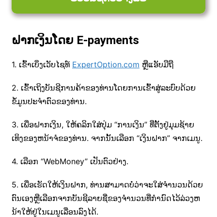
ຝາກເງິນໂດຍ E-payments
1. ເຂົ້າເບິ່ງເວັບໄຊທ໌
ExpertOption.com
ຫຼືແອັບມືຖື
2. ເຂົ້າເຖິງບັນຊີການຄ້າຂອງທ່ານໂດຍການເຂົ້າສູ່ລະບົບດ້ວຍ
ຂໍ້ມູນປະຈໍາຕົວຂອງທ່ານ.
3. ເພື່ອຝາກເງິນ, ໃຫ້ຄລິກໃສ່ປຸ່ມ “ການເງິນ” ທີ່ຕັ້ງຢູ່ມຸມຊ້າຍ
ເທິງຂອງຫນ້າຈໍຂອງທ່ານ. ຈາກນັ້ນເລືອກ “ເງິນຝາກ” ຈາກເມນູ.
4. ເລືອກ “WebMoney” ເປັນຕົວຢ່າງ.
5. ເພື່ອເຮັດໃຫ້ເງິນຝາກ, ທ່ານສາມາດບໍ່ວ່າຈະໃສ່ຈໍານວນດ້ວຍ
ຕົນເອງຫຼືເລືອກຈາກບັນຊີລາຍຊື່ຂອງຈໍານວນທີ່ກໍານົດໄວ້ລ່ວງຫ
ນ້າໃຫ້ຢູ່ໃນເມນູເລື່ອນລົງໄດ້.