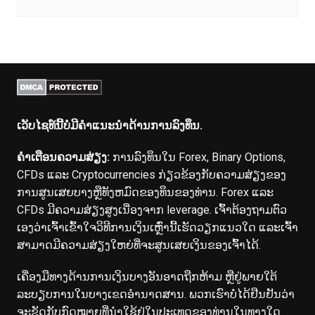
ເວັບໄຊທ໌ນີ້ບໍ່ມີຄໍາແນະນໍາດ້ານການລົງທຶນ.
ຄໍາເຕືອນຄວາມສ່ຽງ:
ການລົງທຶນໃນ Forex, Binary Options,
CFDs ແລະ Cryptocurrencies ກ່ຽວຂ້ອງກັບຄວາມສ່ຽງຂອງ
ການສູນເສຍບາງຫຼືທັງຫມົດຂອງທຶນຂອງທ່ານ. Forex ແລະ
CFDs ມີຄວາມສ່ຽງສູງເນື່ອງຈາກ leverage. ເຈົ້າຕ້ອງຖາມຕົວ
ເອງວ່າເຈົ້າເຂົ້າໃຈວິທີການເງິນເຫຼົ່ານີ້ເຮັດວຽກແນວໃດ ແລະເຈົ້າ
ສາມາດມີຄວາມສ່ຽງໃຫຍ່ທີ່ຈະສູນເສຍເງິນຂອງເຈົ້າໄດ້.
ເຄື່ອງມືທາງດ້ານການເງິນບາງອັນອາດຖືກຫ້າມ ຫຼືຢູ່ພາຍໃຕ້
ລະບຽບການໃນບາງເຂດອຳນາດສານ. ພວກ​ເຮົາ​ບໍ່​ໄດ້​ຢືນ​ຢັນ​ວ່າ​
ຈະ​ຂັດ​ກັບ​ກົດ​ໝາຍ​ທີ່​ນຳ​ໃຊ້​ຢູ່​ໃນ​ປະ​ເທດ​ຂອງ​ທ່ານ​ໃນ​ທາງ​ໃດ​