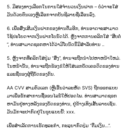
5. ມີສອງທາງເລືອກໃນການໃສ່ຈໍານວນເງິນຝາກ – ບໍ່ວ່າຈະໃສ່
ມັນດ້ວຍຕົນເອງຫຼືເລືອກຈາກບັນຊີລາຍຊື່ເລື່ອນລົງ.
6. ເພື່ອສົ່ງເສີມເງິນຝາກຂອງທ່ານຕື່ມອີກ, ທ່ານອາດຈະສາມາດ
ໃຊ້ປະໂຍດຈາກເງິນຝາກໂບນັດໄດ້. ຫຼັງ​ຈາກ​ການ​ຄລິກ​ໃສ່ “ສືບ​ຕໍ່​
”​, ທ່ານ​ສາ​ມາດ​ຊອກ​ຫາ​ໄດ້​ວ່າ​ມີ​ໂບ​ນັດ​ນີ້​ມີ​ສໍາ​ລັບ​ທ່ານ ..
5. ຫຼັງຈາກທີ່ຄລິກໃສ່ປຸ່ມ “ສົ່ງ”, ທ່ານຈະຖືກນໍາໄປຫາຫນ້າໃຫມ່.
ໃນຫນ້ານັ້ນ, ທ່ານຈະຖືກຮ້ອງຂໍໃຫ້ໃສ່ເລກບັດເຄຣດິດຂອງທ່ານ
ແລະຊື່ຂອງຜູ້ຖືບັດຂອງຕົນ.
AA CVV ສາມຕົວເລກ (ຫຼືເອີ້ນວ່າລະຫັດ SVS) ຖືກອອກແບບ
ມາເພື່ອຮັກສາການຊື້ອອນໄລນ໌ໃຫ້ປອດໄພ. ທ່ານ​ສາ​ມາດ​ຊອກ​
ຫາ​ມັນ​ຢູ່​ທາງ​ຫລັງ​ຂອງ​ບັດ​ຂອງ​ທ່ານ​, ຢູ່​ຂ້າງ​ເທິງ​ເສັ້ນ​ລາຍ​ເຊັນ​.
ມັນມັກຈະປາກົດຢູ່ໃນຮູບແບບນີ້: xxx.
ເພື່ອສໍາເລັດການເຮັດທຸລະກໍາ, ກະລຸນາກົດປຸ່ມ “ຕື່ມເງິນ…”.