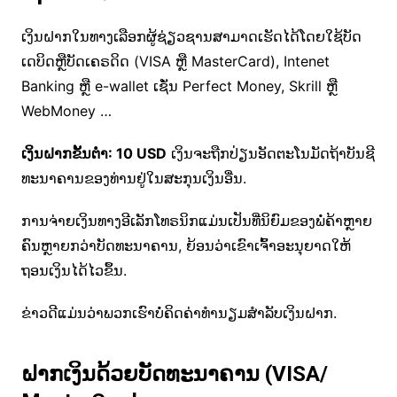
ເງິນຝາກໃນທາງເລືອກຜູ້ຊ່ຽວຊານສາມາດເຮັດໄດ້ໂດຍໃຊ້ບັດ
ເດບິດຫຼືບັດເຄຣດິດ (VISA ຫຼື MasterCard), Intenet
Banking ຫຼື e-wallet ເຊັ່ນ Perfect Money, Skrill ຫຼື
WebMoney …
ເງິນຝາກຂັ້ນຕ່ໍາ: 10 USD
ເງິນຈະຖືກປ່ຽນອັດຕະໂນມັດຖ້າບັນຊີ
ທະນາຄານຂອງທ່ານຢູ່ໃນສະກຸນເງິນອື່ນ.
ການຈ່າຍເງິນທາງອີເລັກໂທຣນິກແມ່ນເປັນທີ່ນິຍົມຂອງພໍ່ຄ້າຫຼາຍ
ຄົນຫຼາຍກວ່າບັດທະນາຄານ, ຍ້ອນວ່າເຂົາເຈົ້າອະນຸຍາດໃຫ້
ຖອນເງິນໄດ້ໄວຂຶ້ນ.
ຂ່າວດີແມ່ນວ່າພວກເຮົາບໍ່ຄິດຄ່າທໍານຽມສໍາລັບເງິນຝາກ.
ຝາກເງິນດ້ວຍບັດທະນາຄານ (VISA/