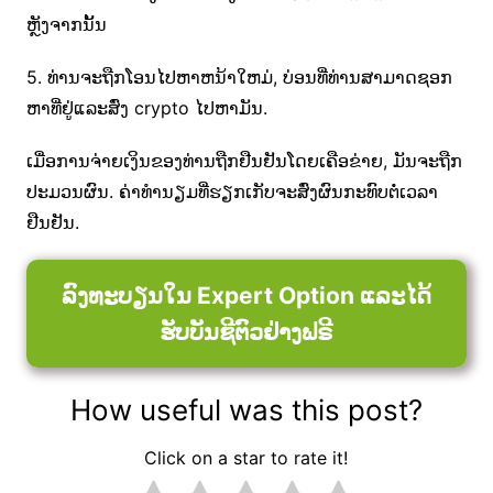
ຫຼັງຈາກນັ້ນ
5. ທ່ານຈະຖືກໂອນໄປຫາຫນ້າໃຫມ່, ບ່ອນທີ່ທ່ານສາມາດຊອກ
ຫາທີ່ຢູ່ແລະສົ່ງ crypto ໄປຫາມັນ.
ເມື່ອການຈ່າຍເງິນຂອງທ່ານຖືກຢືນຢັນໂດຍເຄືອຂ່າຍ, ມັນຈະຖືກ
ປະມວນຜົນ. ຄ່າທຳນຽມທີ່ຮຽກເກັບຈະສົ່ງຜົນກະທົບຕໍ່ເວລາ
ຢືນຢັນ.
ລົງທະບຽນໃນ Expert Option ແລະໄດ້
ຮັບບັນຊີຕົວຢ່າງຟຣີ
How useful was this post?
Click on a star to rate it!