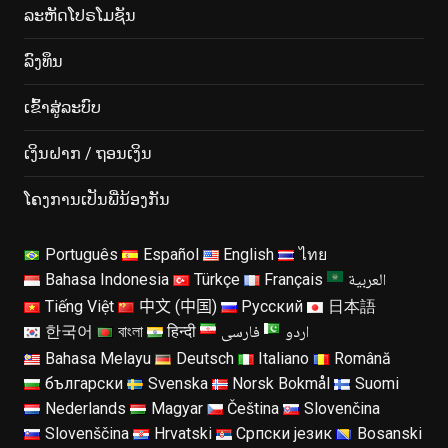
ລະຫັດໂປຣໂມຊັນ
ລົງ​ທຶນ
ເຂົ້າ​ສູ່​ລະ​ບົບ
ເງິນຝາກ / ຖອນເງິນ
ໂຄງ​ການ​ເປັນ​ພີ່​ນ້ອງ​ກັນ​
Português
Español
English
ไทย
العربية
Bahasa Indonesia
Türkçe
Français
Tiếng Việt
中文 (中国)
Русский
日本語
اردو
فارسی
한국어
বাংলা
हिन्दी
Bahasa Melayu
Deutsch
Italiano
Română
български
Svenska
Norsk Bokmål
Suomi
Nederlands
Magyar
Čeština
Slovenčina
Slovenščina
Hrvatski
Српски језик
Bosanski