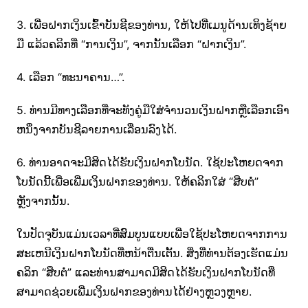
3. ເພື່ອຝາກເງິນເຂົ້າບັນຊີຂອງທ່ານ, ໃຫ້ໄປທີ່ເມນູດ້ານເທິງຊ້າຍ
ມື ແລ້ວຄລິກທີ່ “ການເງິນ”, ຈາກນັ້ນເລືອກ “ຝາກເງິນ”.
4. ເລືອກ “ທະນາຄານ…”.
5. ທ່ານ​ມີ​ທາງ​ເລືອກ​ທີ່​ຈະ​ທັງ​ຄູ່​ມື​ໃສ່​ຈໍາ​ນວນ​ເງິນ​ຝາກ​ຫຼື​ເລືອກ​ເອົາ​
ຫນຶ່ງ​ຈາກ​ບັນ​ຊີ​ລາຍ​ການ​ເລື່ອນ​ລົງ​ໄດ້​.
6. ທ່ານອາດຈະມີສິດໄດ້ຮັບເງິນຝາກໂບນັດ. ໃຊ້ປະໂຫຍດຈາກ
ໂບນັດນີ້ເພື່ອເພີ່ມເງິນຝາກຂອງທ່ານ. ໃຫ້ຄລິກໃສ່ “ສືບຕໍ່”
ຫຼັງຈາກນັ້ນ.
ໃນປັດຈຸບັນແມ່ນເວລາທີ່ສົມບູນແບບເພື່ອໃຊ້ປະໂຫຍດຈາກການ
ສະເຫນີເງິນຝາກໂບນັດທີ່ຫນ້າຕື່ນເຕັ້ນ. ສິ່ງທີ່ທ່ານຕ້ອງເຮັດແມ່ນ
ຄລິກ “ສືບຕໍ່” ແລະທ່ານສາມາດມີສິດໄດ້ຮັບເງິນຝາກໂບນັດທີ່
ສາມາດຊ່ວຍເພີ່ມເງິນຝາກຂອງທ່ານໄດ້ຢ່າງຫຼວງຫຼາຍ.