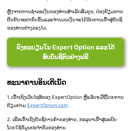
ຫຼັງ​ຈາກ​ການ​ຊໍາ​ລະ​ເງິນ​ຂອງ​ທ່ານ​ສໍາ​ເລັດ​ສົມ​ບູນ​, ປ່ອງ​ຢ້ຽມ​ການ​
ຢືນ​ຢັນ​ຈະ​ປາ​ກົດ​ຂຶ້ນ​ແລະ​ຈໍາ​ນວນ​ເງິນ​ຈະ​ໄດ້​ຮັບ​ການ​ເຂົ້າ​ສູ່​ບັນ​ຊີ​
ຂອງ​ທ່ານ​ຢ່າງ​ວ່ອງ​ໄວ​.
ລົງທະບຽນໃນ Expert Option ແລະໄດ້
ຮັບບັນຊີຕົວຢ່າງຟຣີ
ທະນາຄານອິນເຕີເນັດ
1. ເຂົ້າເຖິງເວັບໄຊທ໌ຂອງ ExpertOption ຫຼືແອັບຯມືຖືໂດຍການ
ຢ້ຽມຢາມ
ExpertOption.com
.
2. ເພື່ອເຂົ້າເຖິງບັນຊີການຄ້າຂອງທ່ານ, ກະລຸນາເຂົ້າສູ່ລະບົບ
ໂດຍໃຊ້ຂໍ້ມູນປະຈໍາຕົວຂອງທ່ານ.