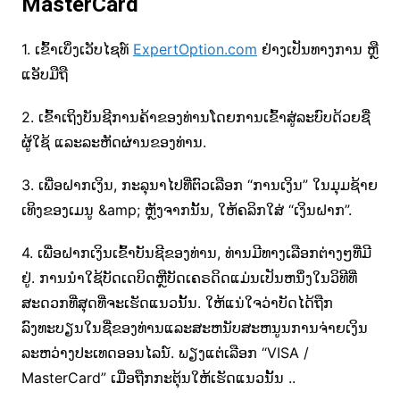
MasterCard
1. ເຂົ້າເບິ່ງເວັບໄຊທ໌
ExpertOption.com
ຢ່າງເປັນທາງການ ຫຼື
ແອັບມືຖື
2. ເຂົ້າເຖິງບັນຊີການຄ້າຂອງທ່ານໂດຍການເຂົ້າສູ່ລະບົບດ້ວຍຊື່
ຜູ້ໃຊ້ ແລະລະຫັດຜ່ານຂອງທ່ານ.
3. ເພື່ອຝາກເງິນ, ກະລຸນາໄປທີ່ຕົວເລືອກ “ການເງິນ” ໃນມຸມຊ້າຍ
ເທິງຂອງເມນູ &amp; ຫຼັງຈາກນັ້ນ, ໃຫ້ຄລິກໃສ່ “ເງິນຝາກ”.
4. ເພື່ອຝາກເງິນເຂົ້າບັນຊີຂອງທ່ານ, ທ່ານມີທາງເລືອກຕ່າງໆທີ່ມີ
ຢູ່. ການນໍາໃຊ້ບັດເດບິດຫຼືບັດເຄຣດິດແມ່ນເປັນຫນຶ່ງໃນວິທີທີ່
ສະດວກທີ່ສຸດທີ່ຈະເຮັດແນວນັ້ນ. ໃຫ້ແນ່ໃຈວ່າບັດໄດ້ຖືກ
ລົງທະບຽນໃນຊື່ຂອງທ່ານແລະສະຫນັບສະຫນູນການຈ່າຍເງິນ
ລະຫວ່າງປະເທດອອນໄລນ໌. ພຽງແຕ່ເລືອກ “VISA /
MasterCard” ເມື່ອຖືກກະຕຸ້ນໃຫ້ເຮັດແນວນັ້ນ ..