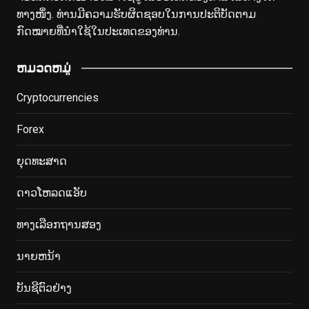
ທາງ​ໜຶ່ງ. ທ່ານມີຄວາມຮັບຜິດຊອບໃນການປະຕິບັດຕາມ
ກົດໝາຍທີ່ນຳໃຊ້ໃນປະເທດຂອງທ່ານ.
ຫມວດຫມູ່
Cryptocurrencies
Forex
ຍຸດທະສາດ
ດາວໂຫລດແອັບ
ທາງເລືອກຖານສອງ
ນາຍຫນ້າ
ບັນຊີຕົວຢ່າງ