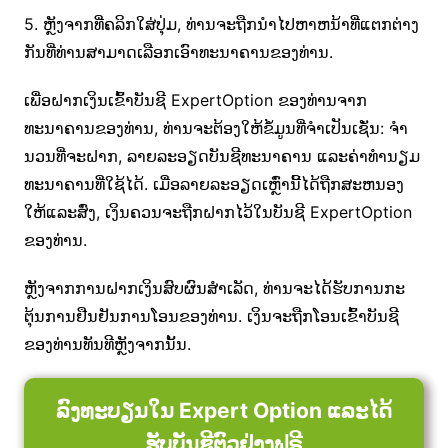
5. ຫຼັງຈາກທີ່ຄລິກໃສ່ປຸ່ມ, ທ່ານຈະຖືກນໍາໄປຫາຫນ້າທີ່ແຕກຕ່າງ
ກັນທີ່ທ່ານສາມາດເລືອກເອົາທະນາຄານຂອງທ່ານ.
ເພື່ອຝາກເງິນເຂົ້າບັນຊີ ExpertOption ຂອງທ່ານຈາກ
ທະນາຄານຂອງທ່ານ, ທ່ານຈະຕ້ອງໃຫ້ຂໍ້ມູນທີ່ຈໍາເປັນເຊັ່ນ: ຈໍາ
ນວນທີ່ຈະຝາກ, ລາຍລະອຽດບັນຊີທະນາຄານ ແລະຄ່າທໍານຽມ
ທະນາຄານທີ່ໃຊ້ໄດ້. ເມື່ອລາຍລະອຽດເຫຼົ່ານີ້ໄດ້ຖືກສະຫນອງ
ໃຫ້ແລະສົ່ງ, ເງິນຄວນຈະຖືກຝາກໄວ້ໃນບັນຊີ ExpertOption
ຂອງທ່ານ.
ຫຼັງ​ຈາກ​ການ​ຝາກ​ເງິນ​ສົບ​ຜົນ​ສໍາ​ເລັດ​, ທ່ານ​ຈະ​ໄດ້​ຮັບ​ການ​ກະ​
ຕຸ້ນ​ການ​ຢືນ​ຢັນ​ການ​ໂອນ​ຂອງ​ທ່ານ​. ເງິນຈະຖືກໂອນເຂົ້າບັນຊີ
ຂອງທ່ານທັນທີຫຼັງຈາກນັ້ນ.
ລົງທະບຽນໃນ Expert Option ແລະໄດ້
ຮັບບັນຊີຕົວຢ່າງຟຣີ