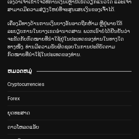
ເອງວ່າເຈົ້າເຂົ້າໃຈວິທີການເງິນເຫຼົ່ານີ້ເຮັດວຽກແນວໃດ ແລະເຈົ້າ
ສາມາດມີຄວາມສ່ຽງໃຫຍ່ທີ່ຈະສູນເສຍເງິນຂອງເຈົ້າໄດ້.
ເຄື່ອງມືທາງດ້ານການເງິນບາງອັນອາດຖືກຫ້າມ ຫຼືຢູ່ພາຍໃຕ້
ລະບຽບການໃນບາງເຂດອຳນາດສານ. ພວກ​ເຮົາ​ບໍ່​ໄດ້​ຢືນ​ຢັນ​ວ່າ​
ຈະ​ຂັດ​ກັບ​ກົດ​ໝາຍ​ທີ່​ນຳ​ໃຊ້​ຢູ່​ໃນ​ປະ​ເທດ​ຂອງ​ທ່ານ​ໃນ​ທາງ​ໃດ​
ທາງ​ໜຶ່ງ. ທ່ານມີຄວາມຮັບຜິດຊອບໃນການປະຕິບັດຕາມ
ກົດໝາຍທີ່ນຳໃຊ້ໃນປະເທດຂອງທ່ານ.
ຫມວດຫມູ່
Cryptocurrencies
Forex
ຍຸດທະສາດ
ດາວໂຫລດແອັບ