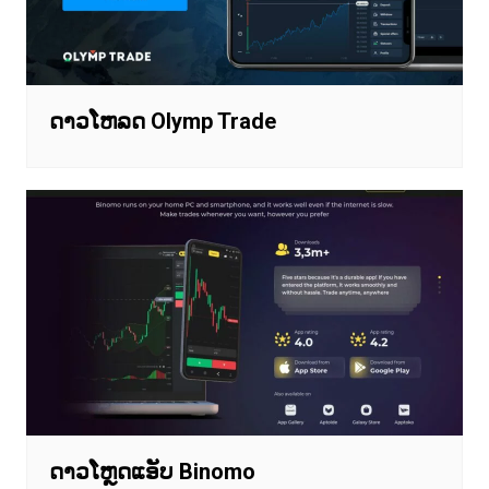
ດາວໂຫລດ Olymp Trade
ດາວໂຫຼດແອັບ Binomo