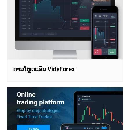
ດາວໂຫຼດແອັບ VideForex