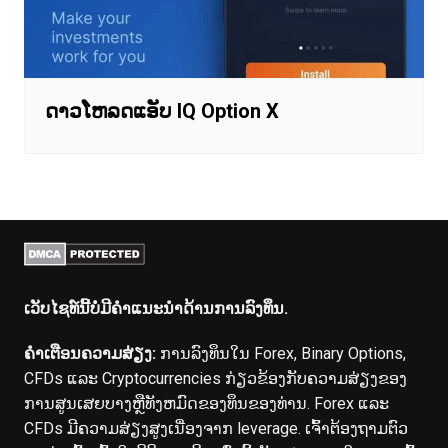
ດາວໂຫລດແອັບ IQ Option X
ເວັບໄຊທ໌ນີ້ບໍ່ມີຄໍາແນະນໍາດ້ານການລົງທຶນ.
ຄໍາເຕືອນຄວາມສ່ຽງ:
ການລົງທຶນໃນ Forex, Binary Options,
CFDs ແລະ Cryptocurrencies ກ່ຽວຂ້ອງກັບຄວາມສ່ຽງຂອງ
ການສູນເສຍບາງຫຼືທັງຫມົດຂອງທຶນຂອງທ່ານ. Forex ແລະ
CFDs ມີຄວາມສ່ຽງສູງເນື່ອງຈາກ leverage. ເຈົ້າຕ້ອງຖາມຕົວ