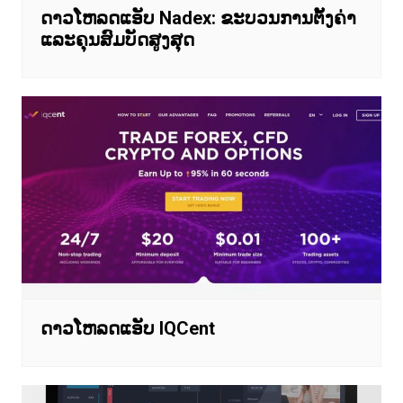
ດາວໂຫລດແອັບ Nadex: ຂະບວນການຕັ້ງຄ່າ
ແລະຄຸນສົມບັດສູງສຸດ
ດາວໂຫລດແອັບ IQCent