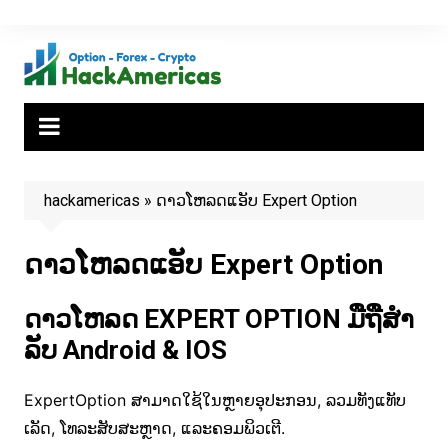
Skip
to
content
hackamericas
»
ດາວໂຫລດແອັບ Expert Option
ດາວໂຫລດແອັບ Expert Option
ດາວໂຫລດ EXPERT OPTION ມືຖືສໍາ
ລັບ Android & IOS
ExpertOption ສາມາດໃຊ້ໃນຫຼາຍອຸປະກອນ, ລວມທັງແທັບ
ເລັດ, ໂທລະສັບສະຫຼາດ, ແລະຄອມພິວເຕີ.