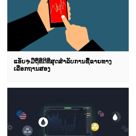
ແອັບຯມືຖືທີ່ດີທີ່ສຸດສໍາລັບການຊື້ຂາຍທາງ
ເລືອກຖານສອງ