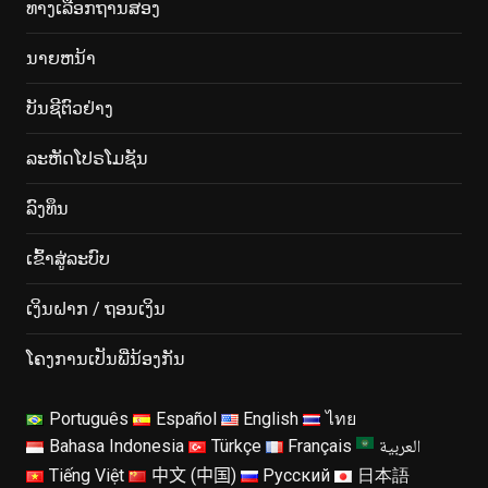
ທາງເລືອກຖານສອງ
ນາຍຫນ້າ
ບັນຊີຕົວຢ່າງ
ລະຫັດໂປຣໂມຊັນ
ລົງ​ທຶນ
ເຂົ້າ​ສູ່​ລະ​ບົບ
ເງິນຝາກ / ຖອນເງິນ
ໂຄງ​ການ​ເປັນ​ພີ່​ນ້ອງ​ກັນ​
Português
Español
English
ไทย
العربية
Bahasa Indonesia
Türkçe
Français
Tiếng Việt
中文 (中国)
Русский
日本語