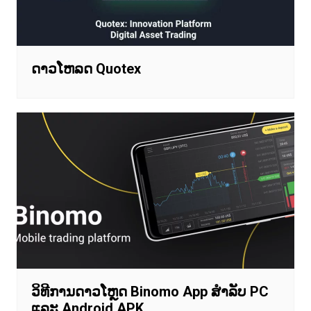
ດາວໂຫລດ Quotex
ວິທີການດາວໂຫຼດ Binomo App ສໍາລັບ PC
ແລະ Android APK