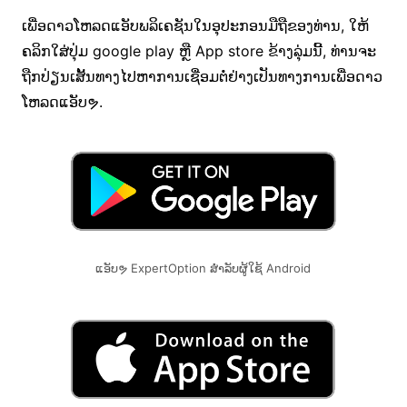
ເພື່ອດາວໂຫລດແອັບພລິເຄຊັນໃນອຸປະກອນມືຖືຂອງທ່ານ, ໃຫ້
ຄລິກໃສ່ປຸ່ມ google play ຫຼື App store ຂ້າງລຸ່ມນີ້, ທ່ານຈະ
ຖືກປ່ຽນເສັ້ນທາງໄປຫາການເຊື່ອມຕໍ່ຢ່າງເປັນທາງການເພື່ອດາວ
ໂຫລດແອັບຯ.
ແອັບຯ ExpertOption ສໍາລັບຜູ້ໃຊ້ Android