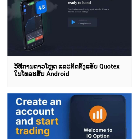
ວິທີການດາວໂຫຼດ ແລະຕິດຕັ້ງແອັບ Quotex
ໃນໂທລະສັບ Android