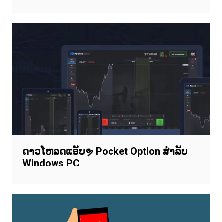
ດາວໂຫລດແອັບຯ Pocket Option ສໍາລັບ
Windows PC