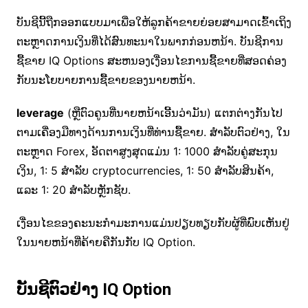
ບັນຊີນີ້ຖືກອອກແບບມາເພື່ອໃຫ້ລູກຄ້າຂາຍຍ່ອຍສາມາດເຂົ້າເຖິງ
ຕະຫຼາດການເງິນທີ່ໄດ້ສົນທະນາໃນພາກກ່ອນຫນ້າ. ບັນຊີການ
ຊື້ຂາຍ IQ Options ສະຫນອງເງື່ອນໄຂການຊື້ຂາຍທີ່ສອດຄ່ອງ
ກັບນະໂຍບາຍການຊື້ຂາຍຂອງນາຍຫນ້າ.
leverage
(ຫຼືຕົວຄູນທີ່ນາຍຫນ້າເອີ້ນວ່າມັນ) ແຕກຕ່າງກັນໄປ
ຕາມເຄື່ອງມືທາງດ້ານການເງິນທີ່ທ່ານຊື້ຂາຍ. ສໍາລັບຕົວຢ່າງ, ໃນ
ຕະຫຼາດ Forex, ອັດຕາສູງສຸດແມ່ນ 1: 1000 ສໍາລັບຄູ່ສະກຸນ
ເງິນ, 1: 5 ສໍາລັບ cryptocurrencies, 1: 50 ສໍາລັບສິນຄ້າ,
ແລະ 1: 20 ສໍາລັບຫຼັກຊັບ.
ເງື່ອນໄຂຂອງຄະນະກໍາມະການແມ່ນປຽບທຽບກັບຜູ້ທີ່ພົບເຫັນຢູ່
ໃນນາຍຫນ້າທີ່ຄ້າຍຄືກັນກັບ IQ Option.
ບັນຊີຕົວຢ່າງ IQ Option