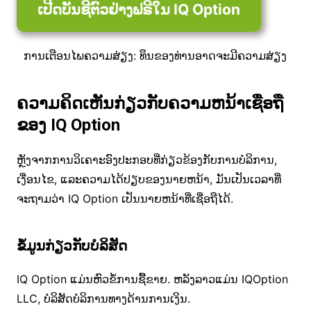
ເປີດບັນຊີຕົວຢ່າງຟຣີໃນ IQ Option
ການເຕືອນໄພຄວາມສ່ຽງ: ທຶນຂອງທ່ານອາດຈະມີຄວາມສ່ຽງ
ຄວາມຄິດເຫັນກ່ຽວກັບຄວາມຫນ້າເຊື່ອຖື
ຂອງ IQ Option
ຫຼັງຈາກການວິເຄາະອົງປະກອບທີ່ກ່ຽວຂ້ອງກັບການບໍລິການ,
ເງື່ອນໄຂ, ແລະຄວາມໄດ້ປຽບຂອງນາຍຫນ້າ, ມັນເປັນເວລາທີ່
ຈະຖາມວ່າ IQ Option ເປັນນາຍຫນ້າທີ່ເຊື່ອຖືໄດ້.
ຂໍ້ມູນກ່ຽວກັບບໍລິສັດ
IQ Option ແມ່ນຫົວຂໍ້ການຊື້ຂາຍ. ຫລັງລາວແມ່ນ IQOption
LLC, ບໍລິສັດບໍລິການທາງດ້ານການເງິນ.