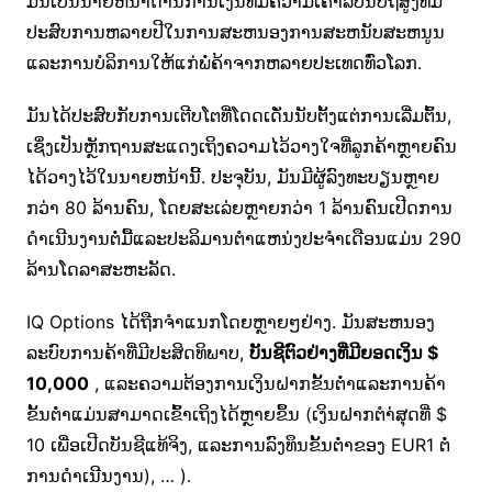
ມັນເປັນນາຍຫນ້າດ້ານການເງິນທີ່ມີຄວາມເຄົາລົບນັບຖືສູງທີ່ມີ
ປະສົບການຫລາຍປີໃນການສະຫນອງການສະຫນັບສະຫນູນ
ແລະການບໍລິການໃຫ້ແກ່ພໍ່ຄ້າຈາກຫລາຍປະເທດທົ່ວໂລກ.
ມັນໄດ້ປະສົບກັບການເຕີບໂຕທີ່ໂດດເດັ່ນນັບຕັ້ງແຕ່ການເລີ່ມຕົ້ນ,
ເຊິ່ງເປັນຫຼັກຖານສະແດງເຖິງຄວາມໄວ້ວາງໃຈທີ່ລູກຄ້າຫຼາຍຄົນ
ໄດ້ວາງໄວ້ໃນນາຍຫນ້ານີ້. ປະຈຸບັນ, ມັນມີຜູ້ລົງທະບຽນຫຼາຍ
ກວ່າ 80 ລ້ານຄົນ, ໂດຍສະເລ່ຍຫຼາຍກວ່າ 1 ລ້ານຄົນເປີດການ
ດໍາເນີນງານຕໍ່ມື້ແລະປະລິມານຕໍາແຫນ່ງປະຈໍາເດືອນແມ່ນ 290
ລ້ານໂດລາສະຫະລັດ.
IQ Options ໄດ້ຖືກຈໍາແນກໂດຍຫຼາຍໆຢ່າງ. ມັນສະຫນອງ
ລະບົບການຄ້າທີ່ມີປະສິດທິພາບ,
ບັນຊີຕົວຢ່າງທີ່ມີຍອດເງິນ $
10,000
, ແລະຄວາມຕ້ອງການເງິນຝາກຂັ້ນຕ່ໍາແລະການຄ້າ
ຂັ້ນຕ່ໍາແມ່ນສາມາດເຂົ້າເຖິງໄດ້ຫຼາຍຂຶ້ນ (ເງິນຝາກຕໍາ່ສຸດທີ່ $
10 ເພື່ອເປີດບັນຊີແທ້ຈິງ, ແລະການລົງທຶນຂັ້ນຕ່ໍາຂອງ EUR1 ຕໍ່
ການດໍາເນີນງານ), … ).