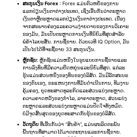
ສະກຸນເງິນ Forex
: Forex ແມ່ນຕົວຫຍໍ້ຂອງການ
ແລກປ່ຽນເງິນຕາຕ່າງປະເທດ, ເຊິ່ງເອີ້ນກັນວ່າຕະຫຼາດ
ເງິນຕາຫຼືຕະຫຼາດແລກປ່ຽນເງິນຕາຕ່າງປະເທດ. ເນື່ອງ
ຈາກສະພາບຄ່ອງແລະຄວາມງ່າຍດາຍຂອງການວິເຄາະ
ຂອງມັນ, ມັນເປັນຕະຫຼາດການເງິນທີ່ນິຍົມທີ່ສຸດສໍາລັບ
ພໍ່ຄ້າໄລຍະສັ້ນ. ການຊື້ຂາຍ. ດ້ວຍເວທີ IQ Option, ມັນ
ເປັນໄປໄດ້ທີ່ຈະຊື້ຂາຍ 33 ສະກຸນເງິນ.
ຫຼັກຊັບ:
ຫຼັກຊັບແມ່ນຫນຶ່ງໃນຮູບແບບການຊື້ຂາຍແລະ
ການລົງທຶນທີ່ມີຄວາມຍືດຫຍຸ່ນແລະນິຍົມທີ່ສຸດ. ແຕ່ລະ
ຮຸ້ນແມ່ນສ່ວນຫນຶ່ງຂອງທຶນຂອງບໍລິສັດ. ມັນມີລັກສະນະ
ຂອງຕົນເອງ, ຂະແຫນງການທີ່ມັນດໍາເນີນການ, ທີມງານ
ຄຸ້ມຄອງ, ຍຸດທະສາດທຸລະກິດແລະສ່ວນແບ່ງຕະຫຼາດ.
ຄວາມຄາດຫວັງຂອງກໍາໄລ, ລາຄາຕະຫຼາດ, ສ່ວນແບ່ງ
ຕະຫຼາດແລະສ່ວນແບ່ງຕະຫຼາດແມ່ນປັດໃຈທັງຫມົດ.
ບໍ່ມີຈຸດສິ້ນສຸດຂອງຍຸດທະສາດກັບຮຸ້ນຂອງບໍລິສັດ.
ວັດຖຸດິບ
ທີ່ເອີ້ນກັນວ່າ “ສິນຄ້າ”, ແມ່ນຜະລິດຕະພັນ
ພື້ນຖານທີ່ສາມາດໄດ້ມາດຕະຖານແລະການຊື້ຂາຍ.