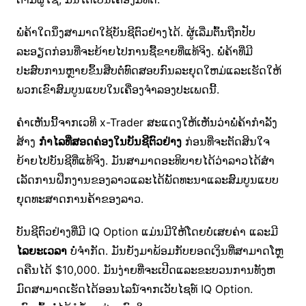
ພໍ່ຄ້າໃດນຶ່ງສາມາດໃຊ້ບັນຊີຕົວຢ່າງໄດ້. ຜູ້ເລີ່ມຕົ້ນຖືກປັບ
ລະອຽດກ່ອນທີ່ຈະຍ້າຍໄປການຊື້ຂາຍທີ່ແທ້ຈິງ. ພໍ່ຄ້າທີ່ມີ
ປະສົບການຫຼາຍຂຶ້ນສືບຕໍ່ທົດສອບກົນລະຍຸດໃຫມ່ແລະເຮັດໃຫ້
ພວກເຂົາສົມບູນແບບໃນເຄື່ອງຈໍາລອງປະເພດນີ້.
ຄໍາເຫັນນີ້ຈາກເວທີ x-Trader ສະແດງໃຫ້ເຫັນວ່າພໍ່ຄ້າກໍາລັງ
ສ້າງ
ກໍາໄລທີ່ສອດຄ່ອງໃນບັນຊີຕົວຢ່າງ
ກ່ອນທີ່ຈະຕັດສິນໃຈ
ຍ້າຍໄປບັນຊີທີ່ແທ້ຈິງ. ມັນສາມາດອະທິບາຍໄດ້ວ່າລາວໄດ້ສໍາ
ເລັດການຝຶກງານຂອງລາວແລະໄດ້ພັດທະນາແລະສົມບູນແບບ
ຍຸດທະສາດການຄ້າຂອງລາວ.
ບັນຊີຕົວຢ່າງທີ່ມີ IQ Option ແມ່ນມີໃຫ້ໂດຍບໍ່ເສຍຄ່າ ແລະມີ
ໄລຍະເວລາ
ບໍ່ຈໍາກັດ. ມັນຍັງມາພ້ອມກັບຍອດເງິນທີ່ສາມາດໂຫຼ
ດຄືນໄດ້ $10,000. ມັນງ່າຍທີ່ຈະເປີດແລະຂະບວນການທັງຫ
ມົດສາມາດເຮັດໄດ້ອອນໄລນ໌ຈາກເວັບໄຊທ໌ IQ Option.