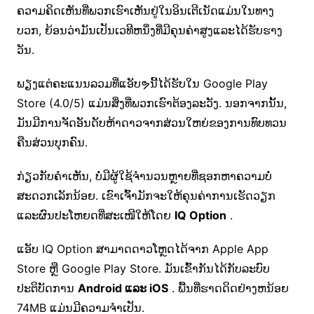
ຄວາມຄິດເຫັນທີ່ພວກເຮົາເຫັນຢູ່ໃນອິນເຕີເນັດແມ່ນໃນທາງ
ບວກ, ຍ້ອນວ່າມັນເປັນເວທີຫນຶ່ງທີ່ມີຄຸນຄ່າສູງແລະໄດ້ຮັບຮາງ
ວັນ.
ພຽງແຕ່ຄະແນນລວມທີ່ແອັບຯນີ້ໄດ້ຮັບໃນ Google Play
Store (4.0/5) ແມ່ນສິ່ງທີ່ພວກເຮົາຕ້ອງລະວັງ. ນອກຈາກນັ້ນ,
ມັນມີການຈັດອັນດັບຫ້າດາວຈາກສ່ວນໃຫຍ່ຂອງການທົບທວນ
ຄືນສ່ວນບຸກຄົນ.
ກ່ຽວກັບຄໍາເຫັນ, ບໍ່ມີຜູ້ໃຊ້ຈໍານວນຫຼາຍທີ່ຊອກຫາຄວາມບໍ່
ສະດວກເລັກນ້ອຍ. ເຂົາເຈົ້າມັກຈະໃຫ້ຄຸນຄ່າການເຮັດວຽກ
ແລະຜົນປະໂຫຍດທີ່ສະເໜີໃຫ້ໂດຍ
IQ Option
.
ແອັບ IQ Option ສາມາດດາວໂຫຼດໄດ້ຈາກ Apple App
Store ຫຼື Google Play Store. ມັນເຂົ້າກັນໄດ້ກັບລະບົບ
ປະຕິບັດການ
Android ແລະ iOS
. ພື້ນທີ່ຮາດດິດຢ່າງຫນ້ອຍ
74MB ແມ່ນມີຄວາມຈໍາເປັນ.