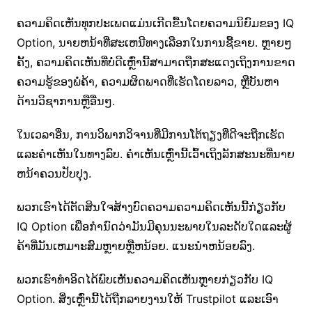
ຄວາມຄິດເຫັນທຸກປະເພດແມ່ນເກີດຂື້ນໂດຍຄວາມນິຍົມຂອງ IQ
Option, ນາຍຫນ້າທີ່ສະເຫນີທາງເລືອກໃນການຊື້ຂາຍ. ຫຼາຍໆ
ຄັ້ງ, ຄວາມຄິດເຫັນທີ່ບໍ່ດີເຫຼົ່ານີ້ສາມາດຖືກສະແດງເຖິງການຂາດ
ຄວາມຮູ້ຂອງພໍ່ຄ້າ, ຄວາມຜິດພາດທີ່ເຮັດໂດຍລາວ, ຫຼືບັນຫາ
ດ້ານວິຊາການຫຼືອື່ນໆ.
ໃນເວລາອື່ນ, ການວິພາກວິຈານທີ່ມີການໂຕ້ຖຽງທີ່ດີຈະຖືກເຮັດ
ແລະຄໍາເຫັນໃນທາງລົບ. ຄໍາເຫັນເຫຼົ່ານີ້ເວົ້າເຖິງລັກສະນະທີ່ນາຍ
ຫນ້າຄວນປັບປຸງ.
ພວກເຮົາໄດ້ຕັດສິນໃຈສ້າງບົດຄວາມຄວາມຄິດເຫັນນີ້ກ່ຽວກັບ
IQ Option ເພື່ອກໍານົດວ່າມັນມີຄຸນນະພາບໃນລະດັບໃດແລະຜູ້
ຄ້າທີ່ມັນເຫມາະສົມຫຼາຍຫຼືຫນ້ອຍ. ແນະນໍາຫນ້ອຍລົງ.
ພວກເຮົາທໍາອິດໄດ້ພົບເຫັນຄວາມຄິດເຫັນຫຼາຍກ່ຽວກັບ IQ
Option. ສິ່ງເຫຼົ່ານີ້ໄດ້ຖືກລາຍງານໃຫ້ Trustpilot ແລະເອົາ