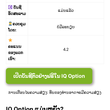
ບັນຊີ
ແມ່ນແລ້ວ
ອິດສະລາມ
ຄວບຄຸມ
ບໍ່ມີລະບຽບ
ໂດຍ:
ຄະແນນ
4.2
ຂອງພວກ
ເຮົາ:
ເປີດບັນຊີຕົວຢ່າງຟຣີໃນ IQ Option
ການເຕືອນໄພຄວາມສ່ຽງ: ທຶນຂອງທ່ານອາດຈະມີຄວາມສ່ຽງ
IQ Option ແມ່ນຫຍັງ?