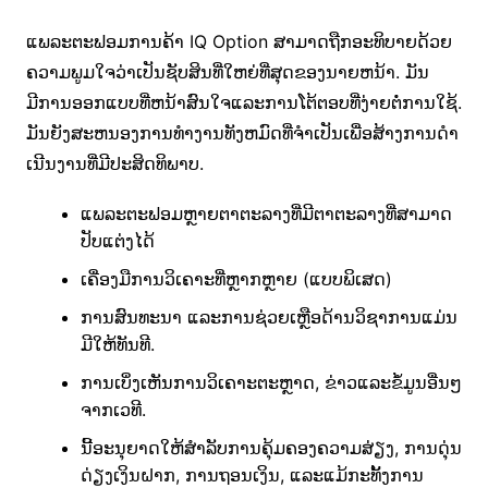
ແພລະຕະຟອມການຄ້າ IQ Option ສາມາດຖືກອະທິບາຍດ້ວຍ
ຄວາມພູມໃຈວ່າເປັນຊັບສິນທີ່ໃຫຍ່ທີ່ສຸດຂອງນາຍຫນ້າ. ມັນ
ມີການອອກແບບທີ່ຫນ້າສົນໃຈແລະການໂຕ້ຕອບທີ່ງ່າຍຕໍ່ການໃຊ້.
ມັນຍັງສະຫນອງການທໍາງານທັງຫມົດທີ່ຈໍາເປັນເພື່ອສ້າງການດໍາ
ເນີນງານທີ່ມີປະສິດທິພາບ.
ແພລະຕະຟອມຫຼາຍຕາຕະລາງທີ່ມີຕາຕະລາງທີ່ສາມາດ
ປັບແຕ່ງໄດ້
ເຄື່ອງ​ມື​ການ​ວິ​ເຄາະ​ທີ່​ຫຼາກ​ຫຼາຍ (ແບບ​ພິ​ເສດ​)
ການສົນທະນາ ແລະການຊ່ວຍເຫຼືອດ້ານວິຊາການແມ່ນ
ມີໃຫ້ທັນທີ.
ການເບິ່ງເຫັນການວິເຄາະຕະຫຼາດ, ຂ່າວແລະຂໍ້ມູນອື່ນໆ
ຈາກເວທີ.
ນີ້ອະນຸຍາດໃຫ້ສໍາລັບການຄຸ້ມຄອງຄວາມສ່ຽງ, ການດຸ່ນ
ດ່ຽງເງິນຝາກ, ການຖອນເງິນ, ແລະແມ້ກະທັ້ງການ