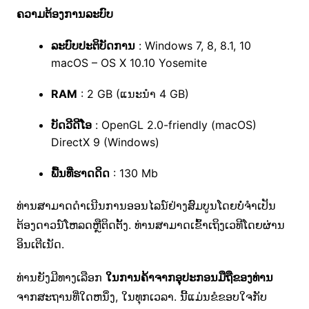
ຄວາມຕ້ອງການລະບົບ
ລະບົບປະຕິບັດການ
: Windows 7, 8, 8.1, 10
macOS – OS X 10.10 Yosemite
RAM
: 2 GB (ແນະນໍາ 4 GB)
ບັດວີດີໂອ
: OpenGL 2.0-friendly (macOS)
DirectX 9 (Windows)
ພື້ນທີ່ຮາດດິດ
: 130 Mb
ທ່ານສາມາດດໍາເນີນການອອນໄລນ໌ຢ່າງສົມບູນໂດຍບໍ່ຈໍາເປັນ
ຕ້ອງດາວນ໌ໂຫລດຫຼືຕິດຕັ້ງ. ທ່ານສາມາດເຂົ້າເຖິງເວທີໂດຍຜ່ານ
ອິນເຕີເນັດ.
ທ່ານ​ຍັງ​ມີ​ທາງ​ເລືອກ
​ໃນ​ການ​ຄ້າ​ຈາກ​ອຸ​ປະ​ກອນ​ມື​ຖື​ຂອງ​ທ່ານ
​
ຈາກ​ສະ​ຖານ​ທີ່​ໃດ​ຫນຶ່ງ​, ໃນ​ທຸກ​ເວ​ລາ​. ນີ້ແມ່ນຂໍຂອບໃຈກັບ