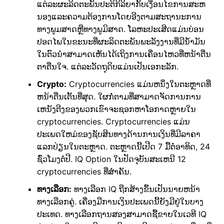
ແຕ່ລະຜະລິດຕະພັນປະຕິກິລິຍາກັບເງື່ອນໄຂການສະຫ
ນອງແລະຄວາມຕ້ອງການໂດຍອີງຕາມສະຖານະການ
ທາງພູມສາດຫຼືທາງພູມິສາດ. ໂລຫະປະເສີດແມ່ນບ່ອນ
ປອດໄພໃນຂະນະທີ່ຜະລິດຕະພັນພະລັງງານທີ່ມີນ້ໍາມັນ
ໃນຕົວນໍາສາມາດເຫັນໄດ້ເຖິງການເຄື່ອນໄຫວທີ່ຫນ້າຕື່ນ
ຕາຕື່ນໃຈ. ແຕ່ລະວັດຖຸດິບແມ່ນເປັນເອກະລັກ.
Crypto:
Cryptocurrencies ແມ່ນຫນຶ່ງໃນຕະຫຼາດທີ່
ຫນ້າຕື່ນເຕັ້ນທີ່ສຸດ. ໃຜກໍ່ຕາມທີ່ສາມາດຈັດການການ
ເຫນັງຕີງຂອງພວກເຂົາຈະຊອກຫາໂອກາດຫຼາຍໃນ
cryptocurrencies. Cryptocurrencies ແມ່ນ
ປະເພດໃຫມ່ຂອງຊັບສິນທາງດ້ານການເງິນທີ່ມີລາຄາ
ແລກປ່ຽນໃນຕະຫຼາດ. ຕະຫຼາດນີ້ເປີດ 7 ມື້ຕໍ່ອາທິດ, 24
ຊົ່ວໂມງຕໍ່ປີ. IQ Option ໃນປັດຈຸບັນສະເຫນີ 12
cryptocurrencies ທີ່ສໍາຄັນ.
ທາງເລືອກ:
ທາງເລືອກ IQ ຖືກສ້າງຂຶ້ນເປັນນາຍຫນ້າ
ທາງເລືອກຄູ່. ເຄື່ອງມືການເງິນປະເພດນີ້ຍັງມີຢູ່ໃນບາງ
ປະເທດ. ທາງເລືອກຖານສອງສາມາດຊື້ຂາຍໃນເວທີ IQ