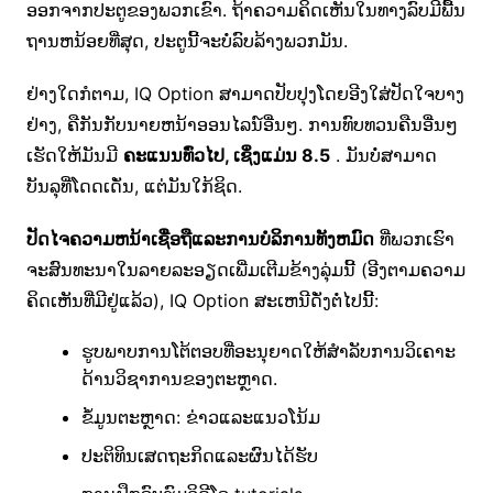
ອອກຈາກປະຕູຂອງພວກເຂົາ. ຖ້າຄວາມຄິດເຫັນໃນທາງລົບມີພື້ນ
ຖານຫນ້ອຍທີ່ສຸດ, ປະຕູນີ້ຈະບໍ່ລົບລ້າງພວກມັນ.
ຢ່າງໃດກໍຕາມ, IQ Option ສາມາດປັບປຸງໂດຍອີງໃສ່ປັດໃຈບາງ
ຢ່າງ, ຄືກັນກັບນາຍຫນ້າອອນໄລນ໌ອື່ນໆ. ການ​ທົບ​ທວນ​ຄືນ​ອື່ນໆ​
ເຮັດ​ໃຫ້​ມັນ​ມີ
​ຄະ​ແນນ​ທົ່ວ​ໄປ​, ເຊິ່ງ​ແມ່ນ 8.5
. ມັນບໍ່ສາມາດ
ບັນລຸທີ່ໂດດເດັ່ນ, ແຕ່ມັນໃກ້ຊິດ.
ປັດໄຈຄວາມຫນ້າເຊື່ອຖືແລະການບໍລິການທັງຫມົດ
ທີ່ພວກເຮົາ
ຈະສົນທະນາໃນລາຍລະອຽດເພີ່ມເຕີມຂ້າງລຸ່ມນີ້ (ອີງຕາມຄວາມ
ຄິດເຫັນທີ່ມີຢູ່ແລ້ວ), IQ Option ສະເຫນີດັ່ງຕໍ່ໄປນີ້:
ຮູບພາບການໂຕ້ຕອບທີ່ອະນຸຍາດໃຫ້ສໍາລັບການວິເຄາະ
ດ້ານວິຊາການຂອງຕະຫຼາດ.
ຂໍ້ມູນຕະຫຼາດ: ຂ່າວແລະແນວໂນ້ມ
ປະຕິທິນເສດຖະກິດແລະຜົນໄດ້ຮັບ