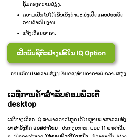
ຄຸ້ມຄອງຄວາມສ່ຽງ.
ຄວາມເປັນໄປໄດ້ເພື່ອເບິ່ງຕໍາແຫນ່ງເປີດແລະປະຫວັດ
ການດໍາເນີນງານ.
ແຈ້ງເຕືອນລາຄາ.
ເປີດບັນຊີຕົວຢ່າງຟຣີໃນ IQ Option
ການເຕືອນໄພຄວາມສ່ຽງ: ທຶນຂອງທ່ານອາດຈະມີຄວາມສ່ຽງ
ເວທີການຄ້າສໍາລັບຄອມພິວເຕີ
desktop
ເວທີທາງເລືອກ IQ ສາມາດດາວໂຫຼດໄດ້ໃນຫຼາຍພາສາລວມທັງ
ພາສາອັງກິດ
ແອສປາໂຍນ
, ປອກຕຸຍການ, ແລະ 11 ພາສາອື່ນ
ໆ. ເພື່ອ​ດາວ​ໂຫລດ
​ໃສ່​ຄອມ​ພິວ​ເຕີ​ໃດ​ຫນຶ່ງ
​, ບໍ່​ວ່າ​ຈະ​ເປັນ Mac