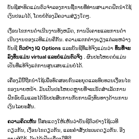
ບັນຊີສາທິດແມ່ນຕົວຈຳລອງການຊື້ຂາຍທີ່ທ່ານສາມາດຝຶກນຳໃຊ້
ເງິນປອມໄດ້, ໂດຍບໍ່ຕ້ອງມີຄວາມສ່ຽງໃດໆ.
ເງື່ອນໄຂການດໍາເນີນງານທັງຫມົດ, ການວິເຄາະແລະການດໍາ
ເນີນງານຂອງເວທີແມ່ນຄືກັນ. ຄວາມແຕກຕ່າງພຽງແຕ່ລະຫວ່າງ
ບັນຊີ
ຕົວຢ່າງ IQ Options
ແລະບັນຊີທີ່ແທ້ຈິງແມ່ນວ່າ
ທຶນທີ່ຈະ
ລົງທຶນແມ່ນ virtual ແລະບໍ່ແມ່ນຕົວຈິງ
. ຜົນ​ປະ​ໂຫຍດ​ບໍ່​ແມ່ນ​
ເປັນ​ທີ່​ແທ້​ຈິງ​ແຕ່​ການ​ສູນ​ເສຍ​ແມ່ນ​ບໍ່​ໄດ້​.
ເຄື່ອງມືນີ້ຖືກນໍາໃຊ້ເພື່ອທົດສອບກົນລະຍຸດແລະທົບທວນເງື່ອນໄຂ
ຂອງນາຍຫນ້າ. ມັນເປັນປະໂຫຍດຫຼາຍທີ່ຈະເຮັດສໍາເລັດການ
ຝຶກອົບຮົມແລະໄດ້ຮັບປະສົບການກັບການລົງທຶນທາງດ້ານການ
ເງິນໄລຍະສັ້ນ.
ຄວາມຄິດເຫັນ
ນີ້ສະແດງໃຫ້ເຫັນວ່າບັນຊີຕົວຢ່າງໃຊ້ເວທີ
ດຽວກັນ, ເງື່ອນໄຂດຽວກັນ, ແລະຄໍາສັ່ງປະເພດດຽວກັນ. ອີງ
ຕາມຜູ້ໃຊ້, ມັນໄດ້ເປັນເຄື່ອງມືທີ່ດີ.