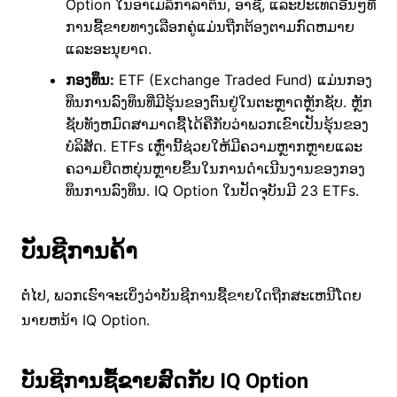
Option ໃນອາເມລິກາລາຕິນ, ອາຊີ, ແລະປະເທດອື່ນໆທີ່
ການຊື້ຂາຍທາງເລືອກຄູ່ແມ່ນຖືກຕ້ອງຕາມກົດຫມາຍ
ແລະອະນຸຍາດ.
ກອງທຶນ:
ETF (Exchange Traded Fund) ແມ່ນກອງ
ທຶນການລົງທຶນທີ່ມີຮຸ້ນຂອງຕົນຢູ່ໃນຕະຫຼາດຫຼັກຊັບ. ຫຼັກ
ຊັບທັງຫມົດສາມາດຊື້ໄດ້ຄືກັບວ່າພວກເຂົາເປັນຮຸ້ນຂອງ
ບໍລິສັດ. ETFs ເຫຼົ່ານີ້ຊ່ວຍໃຫ້ມີຄວາມຫຼາກຫຼາຍແລະ
ຄວາມຍືດຫຍຸ່ນຫຼາຍຂຶ້ນໃນການດໍາເນີນງານຂອງກອງ
ທຶນການລົງທຶນ. IQ Option ໃນປັດຈຸບັນມີ 23 ETFs.
ບັນຊີການຄ້າ
ຕໍ່ໄປ, ພວກເຮົາຈະເບິ່ງວ່າບັນຊີການຊື້ຂາຍໃດຖືກສະເຫນີໂດຍ
ນາຍຫນ້າ IQ Option.
ບັນຊີການຊື້ຂາຍສົດກັບ IQ Option