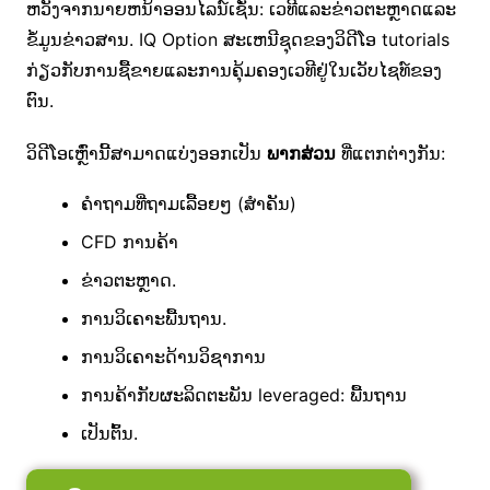
ຫວັງຈາກນາຍຫນ້າອອນໄລນ໌ເຊັ່ນ: ເວທີແລະຂ່າວຕະຫຼາດແລະ
ຂໍ້ມູນຂ່າວສານ. IQ Option ສະເຫນີຊຸດຂອງວິດີໂອ tutorials
ກ່ຽວກັບການຊື້ຂາຍແລະການຄຸ້ມຄອງເວທີຢູ່ໃນເວັບໄຊທ໌ຂອງ
ຕົນ.
ວິ​ດີ​ໂອ​ເຫຼົ່າ​ນີ້​ສາ​ມາດ​ແບ່ງ​ອອກ​ເປັນ
​ພາກ​ສ່ວນ
​ທີ່​ແຕກ​ຕ່າງ​ກັນ​:
ຄຳຖາມທີ່ຖາມເລື້ອຍໆ (ສຳຄັນ)
CFD ການຄ້າ
ຂ່າວຕະຫຼາດ.
ການວິເຄາະພື້ນຖານ.
ການວິເຄາະດ້ານວິຊາການ
ການຄ້າກັບຜະລິດຕະພັນ leveraged: ພື້ນຖານ
ເປັນຕົ້ນ.