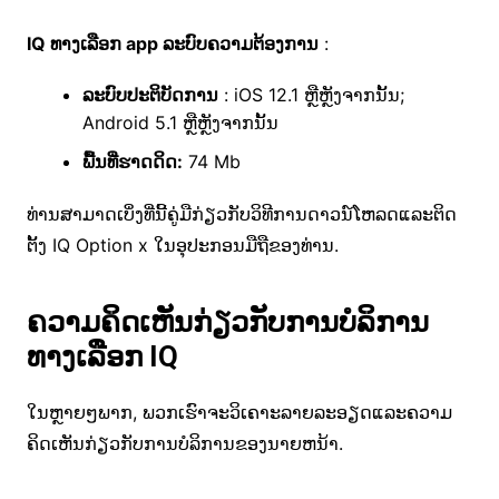
IQ ທາງ​ເລືອກ app ລະ​ບົບ​ຄວາມ​ຕ້ອງ​ການ
​:
ລະບົບປະຕິບັດການ
: iOS 12.1 ຫຼືຫຼັງຈາກນັ້ນ;
Android 5.1 ຫຼືຫຼັງຈາກນັ້ນ
ພື້ນທີ່ຮາດດິດ:
74 Mb
ທ່ານ​ສາ​ມາດ​ເບິ່ງ​ທີ່​ນີ້​ຄູ່​ມື​ກ່ຽວ​ກັບ​ວິ​ທີ​ການ​ດາວ​ນ​໌​ໂຫລດ​ແລະ​ຕິດ​
ຕັ້ງ IQ Option x ໃນ​ອຸ​ປະ​ກອນ​ມື​ຖື​ຂອງ​ທ່ານ​.
ຄວາມຄິດເຫັນກ່ຽວກັບການບໍລິການ
ທາງເລືອກ IQ
ໃນຫຼາຍໆພາກ, ພວກເຮົາຈະວິເຄາະລາຍລະອຽດແລະຄວາມ
ຄິດເຫັນກ່ຽວກັບການບໍລິການຂອງນາຍຫນ້າ.