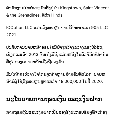
ສໍານັກງານໃຫຍ່ຂອງມັນຕັ້ງຢູ່ໃນ Kingstown, Saint Vincent
& the Grenadines, ທີ່ຕຶກ Hinds.
IQOption LLC ແມ່ນລົງທະບຽນພາຍໃຕ້ໝາຍເລກ 905 LLC
2021.
ປະສົບການນາຍຫນ້າອອນໄລນ໌ຢ່າງກວ້າງຂວາງຂອງບໍລິສັດ,
ເຊິ່ງກວມເອົາ 2013 ຈົນເຖິງມື້ນີ້, ແມ່ນຫນຶ່ງໃນຕົວຊີ້ວັດທີ່ສໍາຄັນ
ທີ່ສຸດຂອງຄວາມຫນ້າເຊື່ອຖືຂອງມັນ.
ມັນໄດ້ຖືກໄວ້ວາງໃຈໂດຍລູກຄ້າຫຼາຍລ້ານຄົນທົ່ວໂລກ: ນາຍຫ
ນ້າມີຜູ້ໃຊ້ລົງທະບຽນຫຼາຍກວ່າ 48,000,000 ໃນປີ 2020.
ນະໂຍບາຍການຖອນເງິນ ແລະເງິນຝາກ
ການຖອນເງິນແລະເງິນຝາກເປັນສອງອົງປະກອບອື່ນໆທີ່ຈະຕ້ອງ