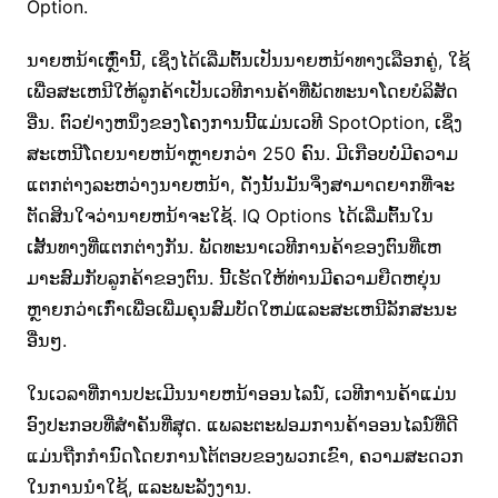
Option.
ນາຍຫນ້າເຫຼົ່ານີ້, ເຊິ່ງໄດ້ເລີ່ມຕົ້ນເປັນນາຍຫນ້າທາງເລືອກຄູ່, ໃຊ້
ເພື່ອສະເຫນີໃຫ້ລູກຄ້າເປັນເວທີການຄ້າທີ່ພັດທະນາໂດຍບໍລິສັດ
ອື່ນ. ຕົວຢ່າງຫນຶ່ງຂອງໂຄງການນີ້ແມ່ນເວທີ SpotOption, ເຊິ່ງ
ສະເຫນີໂດຍນາຍຫນ້າຫຼາຍກວ່າ 250 ຄົນ. ມີເກືອບບໍ່ມີຄວາມ
ແຕກຕ່າງລະຫວ່າງນາຍຫນ້າ, ດັ່ງນັ້ນມັນຈຶ່ງສາມາດຍາກທີ່ຈະ
ຕັດສິນໃຈວ່ານາຍຫນ້າຈະໃຊ້. IQ Options ໄດ້ເລີ່ມຕົ້ນໃນ
ເສັ້ນທາງທີ່ແຕກຕ່າງກັນ. ພັດທະນາເວທີການຄ້າຂອງຕົນທີ່ເຫ
ມາະສົມກັບລູກຄ້າຂອງຕົນ. ນີ້ເຮັດໃຫ້ທ່ານມີຄວາມຍືດຫຍຸ່ນ
ຫຼາຍກວ່າເກົ່າເພື່ອເພີ່ມຄຸນສົມບັດໃຫມ່ແລະສະເຫນີລັກສະນະ
ອື່ນໆ.
ໃນເວລາທີ່ການປະເມີນນາຍຫນ້າອອນໄລນ໌, ເວທີການຄ້າແມ່ນ
ອົງປະກອບທີ່ສໍາຄັນທີ່ສຸດ. ແພລະຕະຟອມການຄ້າອອນໄລນ໌ທີ່ດີ
ແມ່ນຖືກກໍານົດໂດຍການໂຕ້ຕອບຂອງພວກເຂົາ, ຄວາມສະດວກ
ໃນການນໍາໃຊ້, ແລະພະລັງງານ.