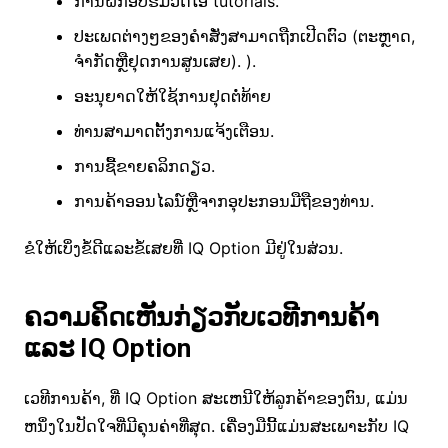
ການຝຶກອົບຮົມວິດີໂອ tutorials.
ປະເພດຕ່າງໆຂອງຄໍາສັ່ງສາມາດຖືກເປີດຕົວ (ຕະຫຼາດ,
ຈໍາກັດຫຼືຢຸດການສູນເສຍ). ).
ອະນຸຍາດໃຫ້ໃຊ້ການຢຸດຕໍ່ທ້າຍ
ທ່ານສາມາດຕັ້ງການແຈ້ງເຕືອນ.
ການຊື້ຂາຍຄລິກດຽວ.
ການຄ້າອອນໄລນ໌ຫຼືຈາກອຸປະກອນມືຖືຂອງທ່ານ.
ຂໍໃຫ້ເບິ່ງຂໍ້ດີແລະຂໍ້ເສຍທີ່ IQ Option ມີຢູ່ໃນສ່ວນ.
ຄວາມຄິດເຫັນກ່ຽວກັບເວທີການຄ້າ
ແລະ IQ Option
ເວທີການຄ້າ, ທີ່ IQ Option ສະເຫນີໃຫ້ລູກຄ້າຂອງຕົນ, ແມ່ນ
ຫນຶ່ງໃນປັດໃຈທີ່ມີຄຸນຄ່າທີ່ສຸດ. ເຄື່ອງມືນີ້ແມ່ນສະເພາະກັບ IQ