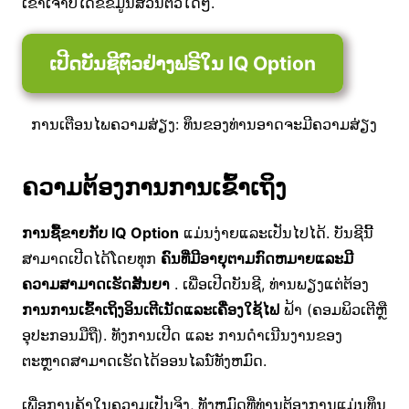
ເຂົາເຈົ້າບໍ່ໄດ້ຂໍຂໍ້ມູນສ່ວນຕົວໃດໆ.
ເປີດບັນຊີຕົວຢ່າງຟຣີໃນ IQ Option
ການເຕືອນໄພຄວາມສ່ຽງ: ທຶນຂອງທ່ານອາດຈະມີຄວາມສ່ຽງ
ຄວາມຕ້ອງການການເຂົ້າເຖິງ
ການຊື້ຂາຍກັບ IQ Option
ແມ່ນງ່າຍແລະເປັນໄປໄດ້. ບັນຊີນີ້
ສາມາດເປີດໄດ້ໂດຍທຸກ
ຄົນທີ່ມີອາຍຸຕາມກົດຫມາຍແລະມີ
ຄວາມສາມາດເຮັດສັນຍາ
. ເພື່ອເປີດບັນຊີ, ທ່ານພຽງແຕ່ຕ້ອງ
ການການເຂົ້າເຖິງອິນເຕີເນັດແລະເຄື່ອງໃຊ້ໄຟ
ຟ້າ (ຄອມພິວເຕີຫຼື
ອຸປະກອນມືຖື). ທັງການເປີດ ແລະ ການດໍາເນີນງານຂອງ
ຕະຫຼາດສາມາດເຮັດໄດ້ອອນໄລນ໌ທັງຫມົດ.
ເພື່ອການຄ້າໃນຄວາມເປັນຈິງ, ທັງຫມົດທີ່ທ່ານຕ້ອງການແມ່ນທຶນ