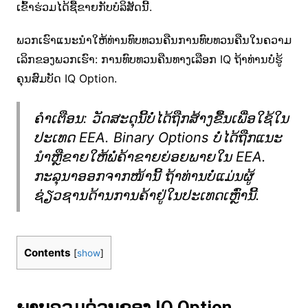
ເຂົ້າຮ່ວມໄດ້ຊື້ຂາຍກັບບໍລິສັດນີ້.
ພວກເຮົາແນະນໍາໃຫ້ທ່ານທົບທວນຄືນການທົບທວນຄືນໃນຄວາມ
ເລິກຂອງພວກເຮົາ: ການທົບທວນຄືນທາງເລືອກ IQ ຖ້າທ່ານບໍ່ຮູ້
ຄຸນສົມບັດ IQ Option.
ຄໍາເຕືອນ: ວັດສະດຸນີ້ບໍ່ໄດ້ຖືກສ້າງຂື້ນເພື່ອໃຊ້ໃນ
ປະເທດ EEA. Binary Options ບໍ່ໄດ້ຖືກແນະ
ນໍາຫຼືຂາຍໃຫ້ພໍ່ຄ້າຂາຍຍ່ອຍພາຍໃນ EEA.
ກະລຸນາອອກຈາກໜ້ານີ້ ຖ້າທ່ານບໍ່ແມ່ນຜູ້
ຊ່ຽວຊານດ້ານການຄ້າຢູ່ໃນປະເທດເຫຼົ່ານີ້.
Contents
[
show
]
ພາບລວມດ່ວນຂອງ IQ Option