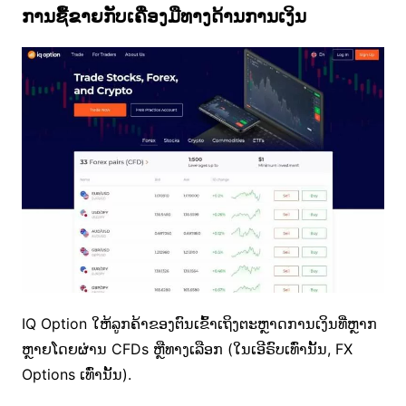
ການຊື້ຂາຍກັບເຄື່ອງມືທາງດ້ານການເງິນ
IQ Option ໃຫ້ລູກຄ້າຂອງຕົນເຂົ້າເຖິງຕະຫຼາດການເງິນທີ່ຫຼາກ
ຫຼາຍໂດຍຜ່ານ CFDs ຫຼືທາງເລືອກ (ໃນເອີຣົບເທົ່ານັ້ນ, FX
Options ເທົ່ານັ້ນ).