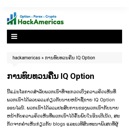
Skip
to
content
hackamericas
»
ການທົບທວນຄືນ IQ Option
ການທົບທວນຄືນ IQ Option
ນີ້ແມ່ນໂອກາດສໍາລັບພວກເຮົາທີ່ຈະກວດເບິ່ງຄວາມຄິດເຫັນທີ່
ພວກເຮົາໄດ້ລວບລວມກ່ຽວກັບນາຍຫນ້າຊື້ຂາຍ IQ Option
ອອນໄລນ໌. ພວກເຮົາໄດ້ລວມປະສົບການຂອງພວກເຮົາກັບນາຍ
ຫນ້າກັບຄວາມຄິດເຫັນທີ່ພວກເຮົາໄດ້ຄົ້ນພົບໃນອິນເຕີເນັດ, ສະ
ກັດຈາກຄໍາເຫັນກ່ຽວກັບ blogs ແລະເວທີສົນທະນາພິເສດທີ່ຜູ້