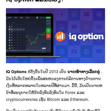
IQ Options
ກໍ່ຕັ້ງຂຶ້ນໃນປີ 2013 ເປັນ
ນາຍໜ້າທາງເລືອກຄູ່
.
ມັນໄດ້ເຕີບໃຫຍ່ຂຶ້ນເພື່ອສະຫນອງການບໍລິການທາງດ້ານການ
ເງິນທີ່ຫລາກຫລາຍໃນຫລາຍປີທີ່ຜ່ານມາ. ມື້ນີ້, ມັນເປັນນາຍຫ
ນ້າທີ່ອະນຸຍາດໃຫ້ນັກລົງທຶນລົງທຶນໃນ Forex ແລະ
cryptocurrencies ເຊັ່ນ Bitcoin ແລະ Ethereum.