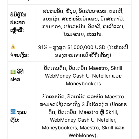
ສະຫະລັດ, ຍີ່ປຸ່ນ, ອິດສະຣາເອນ, ຕວກກີ,
ບໍ່ມີຢູ່ໃນ
ແບນຊິກ, ສະຫະພັນລັດເຊຍ, ອົດສະຕາລີ,
ປະເທດ
ການາດາ, ເຢຍລະມັນ, ອີຕາລີ, ເນເທີແລນ,
ເຫຼົ່ານີ້:
ໂລມາເນຍ, ສະເປນ.
91% – ສູງສຸດ $1,000,000 USD (ໃນກໍລະນີ
ຈ່າຍເງິນ:
ຂອງການຄາດເດົາທີ່ຖືກຕ້ອງ)
ບັດເຄຣດິດ, ບັດເດບິດ Maestro, Skrill
ວິທີ
WebMoney Cash U, Neteller ແລະ
ຝາກ
Moneybookers
ບັດເຄຣດິດ, ບັດເດບິດ ແລະບັດ Maestro
ສາມາດໃຊ້ເວລາເຖິງ 3 ມື້ເຮັດວຽກ (ບັດເຄຣ
ຖອນ
ດິດ, ບັດເດບິດ, Maestro ຫຼື Skrill,
ເງິນ:
WebMoney Cash U, Neteller,
Moneybookers, Maestro, Skrill ແລະ
WebMoney).