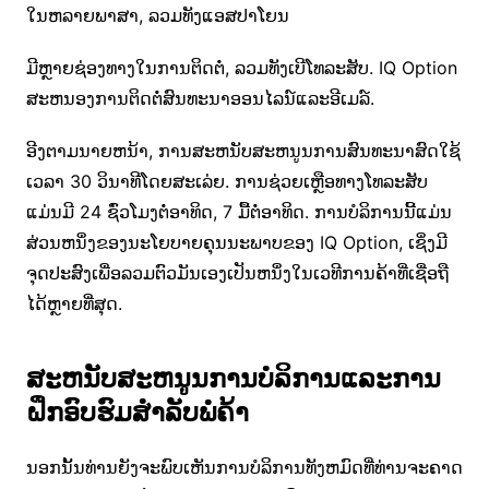
ໃນຫລາຍພາສາ, ລວມທັງແອສປາໂຍນ
ມີຫຼາຍຊ່ອງທາງໃນການຕິດຕໍ່, ລວມທັງເບີໂທລະສັບ. IQ Option
ສະຫນອງການຕິດຕໍ່ສົນທະນາອອນໄລນ໌ແລະອີເມລ໌.
ອີງຕາມນາຍຫນ້າ, ການສະຫນັບສະຫນູນການສົນທະນາສົດໃຊ້
ເວລາ 30 ວິນາທີໂດຍສະເລ່ຍ. ການຊ່ວຍເຫຼືອທາງໂທລະສັບ
ແມ່ນມີ 24 ຊົ່ວໂມງຕໍ່ອາທິດ, 7 ມື້ຕໍ່ອາທິດ. ການບໍລິການນີ້ແມ່ນ
ສ່ວນຫນຶ່ງຂອງນະໂຍບາຍຄຸນນະພາບຂອງ IQ Option, ເຊິ່ງມີ
ຈຸດປະສົງເພື່ອລວມຕົວມັນເອງເປັນຫນຶ່ງໃນເວທີການຄ້າທີ່ເຊື່ອຖື
ໄດ້ຫຼາຍທີ່ສຸດ.
ສະຫນັບສະຫນູນການບໍລິການແລະການ
ຝຶກອົບຮົມສໍາລັບພໍ່ຄ້າ
ນອກນັ້ນທ່ານຍັງຈະພົບເຫັນການບໍລິການທັງຫມົດທີ່ທ່ານຈະຄາດ