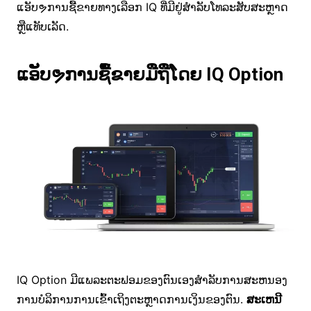
ແອັບຯການຊື້ຂາຍທາງເລືອກ IQ ທີ່ມີຢູ່ສໍາລັບໂທລະສັບສະຫຼາດ
ຫຼືແທັບເລັດ.
ແອັບຯການຊື້ຂາຍມືຖືໂດຍ IQ Option
IQ Option ມີແພລະຕະຟອມຂອງຕົນເອງສໍາລັບການສະຫນອງ
ການບໍລິການການເຂົ້າເຖິງຕະຫຼາດການເງິນຂອງຕົນ.
ສະເຫນີ