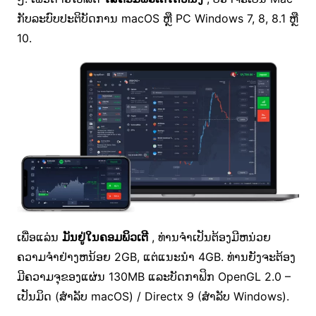
ກັບ​ລະ​ບົບ​ປະ​ຕິ​ບັດ​ການ macOS ຫຼື PC Windows 7​, 8​, 8.1 ຫຼື
10​.
ເພື່ອແລ່ນ
ມັນຢູ່ໃນຄອມພິວເຕີ
, ທ່ານຈໍາເປັນຕ້ອງມີຫນ່ວຍ
ຄວາມຈໍາຢ່າງຫນ້ອຍ 2GB, ແຕ່ແນະນໍາ 4GB. ທ່ານຍັງຈະຕ້ອງ
ມີຄວາມຈຸຂອງແຜ່ນ 130MB ແລະບັດກາຟິກ OpenGL 2.0 –
ເປັນມິດ (ສໍາລັບ macOS) / Directx 9 (ສໍາລັບ Windows).