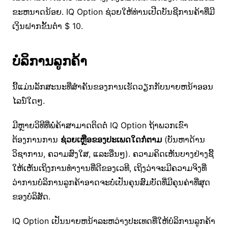
ຂະຫນາດນ້ອຍ. IQ Option ຊ່ວຍໃຫ້ທ່ານເປີດບັນຊີການຄ້າທີ່ມີ
ເງິນຝາກຂັ້ນຕ່ໍາ $ 10.
ບໍ​ລິ​ການ​ລູກ​ຄ້າ
ນີ້ແມ່ນລັກສະນະທີ່ສໍາຄັນຂອງການເຮັດວຽກກັບນາຍຫນ້າອອນ
ໄລນ໌ໃດໆ.
ມີຫຼາຍວິທີທີ່ພໍ່ຄ້າສາມາດຕິດຕໍ່ IQ Option ຖ້າພວກເຂົາ
ຕ້ອງການການ
ຊ່ວຍເຫຼືອຂອງປະເພດໃດກໍ່ຕາມ
(ບັນຫາດ້ານ
ວິຊາການ, ຄວາມສົງໃສ, ແລະອື່ນໆ). ຄວາມຄິດເຫັນບາງຢ່າງຊີ້
ໃຫ້ເຫັນເຖິງການທໍາງານທີ່ດີຂອງເວທີ, ເຖິງວ່າຈະມີຄວາມຈິງທີ່
ວ່າການບໍລິການລູກຄ້າອາດຈະບໍ່ເປັນຄຸນສົມບັດທີ່ມີຄຸນຄ່າທີ່ສຸດ
ຂອງບໍລິສັດ.
IQ Option ເປັນນາຍຫນ້າລະຫວ່າງປະເທດທີ່ໃຫ້ບໍລິການລູກຄ້າ