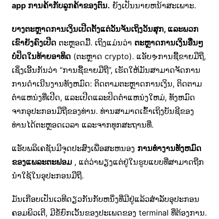
app ການຄ້າກັບລູກຄ້າຂອງຕົນ.
ຍັງເປັນນາຍຫນ້າສະເພາະ.
ບາງຕະຫຼາດການເງິນເປີດຕັ້ງແຕ່ວັນຈັນເຖິງວັນສຸກ, ແລະພວກ
ເຂົາຍັງຄົງເປີດ
ຕະຫຼອດມື້. ເຖິງແມ່ນວ່າ
ຕະຫຼາດການເງິນອື່ນໆ
ບໍ່ປິດໃນທ້າຍອາທິດ
(ຕະຫຼາດ crypto). ແອັບຯການຊື້ຂາຍມືຖື,
ເຊິ່ງເອີ້ນກັນວ່າ “ການຊື້ຂາຍມືຖື”, ເຮັດໃຫ້ມັນສາມາດຈັດການ
ການດໍາເນີນງານທັງຫມົດ: ຕິດຕາມຕະຫຼາດການເງິນ, ຕິດຕາມ
ຕໍາແຫນ່ງທີ່ເປີດ, ແລະເປີດແລະປິດຕໍາແຫນ່ງໃຫມ່, ທັງຫມົດ
ຈາກອຸປະກອນມືຖືຂອງທ່ານ. ທ່ານສາມາດເຂົ້າເຖິງບັນຊີຂອງ
ທ່ານໄດ້ຕະຫຼອດເວລາ ແລະຈາກທຸກສະຖານທີ່.
ແອັບພລິເຄຊັນມີຈຸດປະສົງເພື່ອສະຫນອງ
ການທໍາງານທັງຫມົດ
ຂອງແພລະຕະຟອມ
, ແຕ່ວ່າພຽງແຕ່ຢູ່ໃນຮູບແບບທີ່ສາມາດຖືກ
ນໍາໃຊ້ໃນອຸປະກອນມືຖື.
ມັນເກືອບເປັນເວທີດຽວກັນກັບຫນຶ່ງທີ່ມີຢູ່ແລ້ວສໍາລັບອຸປະກອນ
ຄອມພິວເຕີ, ມີຂໍ້ຍົກເວັ້ນຂອງປະເພດຂອງ terminal ທີ່ຕ້ອງການ.