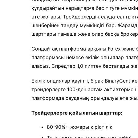
құлдырайтын нарықтарға бәс тігуге мүмкін
өте жоғары. Трейдерлердің сауда-саттықта
шеңберінен таңдау мүмкіндігі бар. Жарамд
шарттары тамаша және олар басқа броке
Сондай-ақ платформа арқылы Forex және C
платформасы немесе екілік опциялар плат
аласыз. Спредтер 1,0 пиптен басталады жә
Екілік опциялар қауіпті, бірақ BinaryCent 
трейдерлерге 100-ден астам активтермен т
платформада сауданың орындалуы өте жылд
Трейдерлерге қойылатын шарттар:
80-90%+ жоғары кірістілік
Тегін демо-шот (депозиттен кейін)