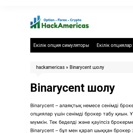
Skip
to
content
Екілік опция симуляторы
Екілік опциялар: 
hackamericas
»
Binarycent шолу
Binarycent шолу
Binarycent – алаяқтық немесе сенімді броке
опциялар үшін сенімді брокер табу қиын.
мүмкін. Тек беделді және қауіпсіз брокер
Binarycent – бұл мен қарап шыққан брокер 