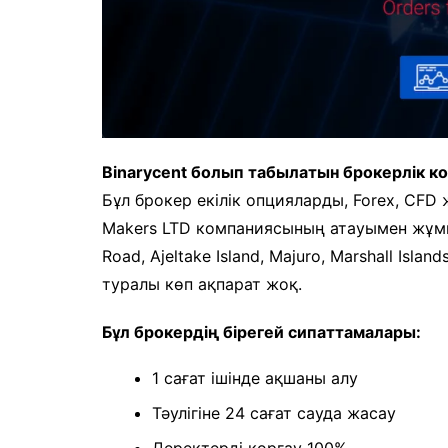
Binarycent болып табылатын брокерлік к
Бұл брокер екілік опцияларды, Forex, CFD
Makers LTD компаниясының атауымен жұмыс 
Road, Ajeltake Island, Majuro, Marshall Is
туралы көп ақпарат жоқ.
Бұл брокердің бірегей сипаттамалары:
1 сағат ішінде ақшаны алу
Тәулігіне 24 сағат сауда жасау