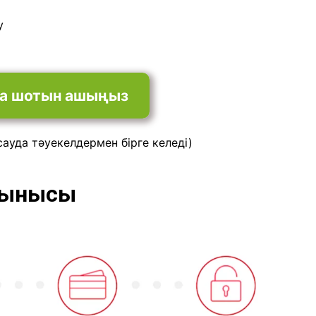
у
уда шотын ашыңыз
сауда тәуекелдермен бірге келеді)
ұсынысы