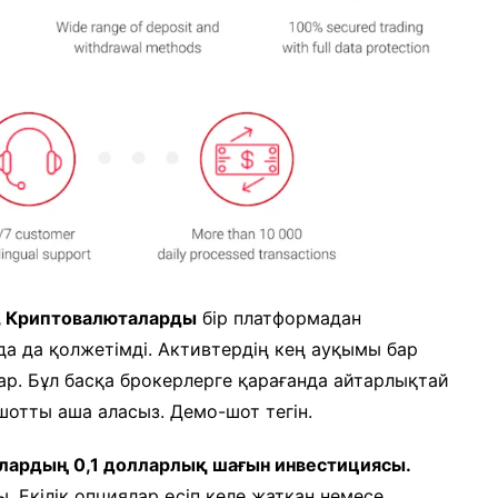
р, Криптовалюталарды
бір платформадан
уда да қолжетімді. Активтердің кең ауқымы бар
ар. Бұл басқа брокерлерге қарағанда айтарлықтай
шотты аша аласыз. Демо-шот тегін.
олардың 0,1 долларлық шағын инвестициясы.
 Екілік опциялар өсіп келе жатқан немесе