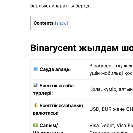
барлық ақпаратты береді.
Contents
[
show
]
Binarycent жылдам ш
Binarycent-тің же
Сауда алаңы
үшін мобильді қо
Есептік жазба
Қола, күміс, алтын
түрлері:
Есептік жазбаның
USD, EUR және CH
валютасы:
Салым/
Visa Debet, Visa 
Шығарыңыз
Cryptocurrencies