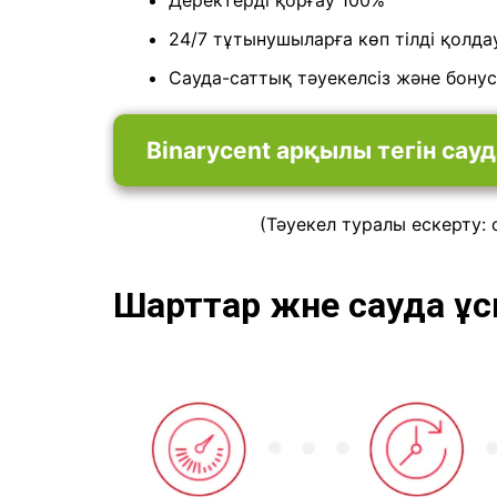
Деректерді қорғау 100%
24/7 тұтынушыларға көп тілді қолда
Сауда-саттық тәуекелсіз және бонус
Binarycent арқылы тегін са
(Тәуекел туралы ескерту: 
Шарттар және сауда 