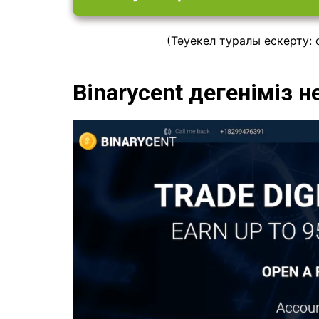
(Тәуекел туралы ескерту: 
Binarycent дегеніміз н