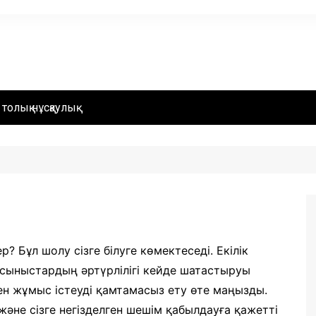
толық нұсқаулық
р? Бұл шолу сізге білуге көмектеседі. Екілік
 Ұсыныстардың әртүрлілігі кейде шатастыруы
мен жұмыс істеуді қамтамасыз ету өте маңызды.
және сізге негізделген шешім қабылдауға қажетті