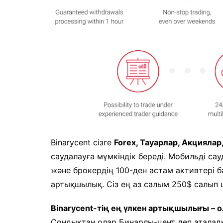
Binarycent сізге
Forex, Тауарлар, Акцияла
саудалауға мүмкіндік береді. Мобильді са
және брокердің 100-ден астам активтері б
артықшылық. Сіз ең аз салым 250$ салып 
Binarycent-тің ең үлкен артықшылығы – 
Сондықтан олар Бинарлы-цент деп аталады.