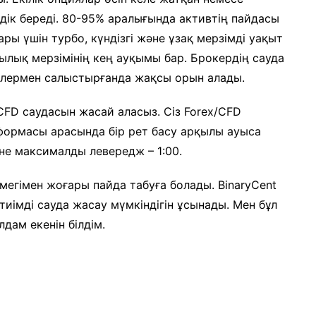
дік береді. 80-95% аралығында активтің пайдасы
ры үшін турбо, күндізгі және ұзақ мерзімді уақыт
ылық мерзімінің кең ауқымы бар. Брокердің сауда
рлермен салыстырғанда жақсы орын алады.
FD саудасын жасай аласыз. Сіз Forex/CFD
формасы арасында бір рет басу арқылы ауыса
не максималды левередж – 1:00.
көмегімен жоғары пайда табуға болады. BinaryCent
иімді сауда жасау мүмкіндігін ұсынады. Мен бұл
ам екенін білдім.