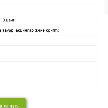
 10 цент
е тауар, акциялар және крипто
 өтіңіз