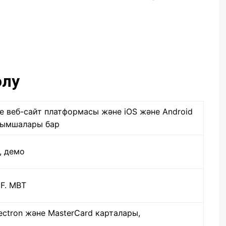
олу
ке веб-сайт платформасы және iOS және Android
сымшалары бар
, демо
F. MBT
Electron және MasterCard карталары,