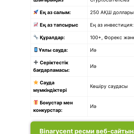
Ең аз салым:
250 АҚШ доллары
Ең аз тапсырыс
Ең аз инвестиция:
Құралдар:
100+, Форекс жән
Ұялы сауда:
Иә
Серіктестік
Иә
бағдарламасы:
Сауда
Көшіру саудасы
мүмкіндіктері
Бонустар мен
Иә
конкурстар:
Binarycent ресми веб-сайтына