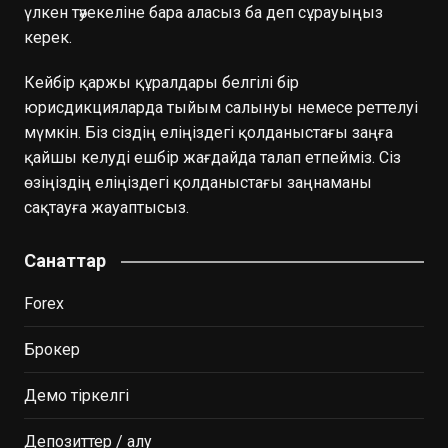
үлкен тәуекеліне бара аласыз ба деп сұрауыңыз
керек.
Кейбір қаржы құралдары белгілі бір
юрисдикцияларда тыйым салынуы немесе реттелуі
мүмкін. Біз сіздің еліңіздегі қолданыстағы заңға
қайшы келуді ешбір жағдайда талап етпейміз. Сіз
өзіңіздің еліңіздегі қолданыстағы заңнаманы
сақтауға жауаптысыз.
Санаттар
Forex
Брокер
Демо тіркелгі
Депозиттер / алу