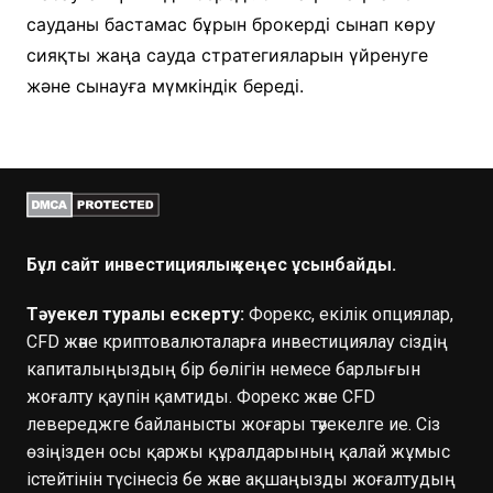
сауданы бастамас бұрын брокерді сынап көру
сияқты жаңа сауда стратегияларын үйренуге
және сынауға мүмкіндік береді.
Бұл сайт инвестициялық кеңес ұсынбайды.
Тәуекел туралы ескерту:
Форекс, екілік опциялар,
CFD және криптовалюталарға инвестициялау сіздің
капиталыңыздың бір бөлігін немесе барлығын
жоғалту қаупін қамтиды. Форекс және CFD
левереджге байланысты жоғары тәуекелге ие. Сіз
өзіңізден осы қаржы құралдарының қалай жұмыс
істейтінін түсінесіз бе және ақшаңызды жоғалтудың