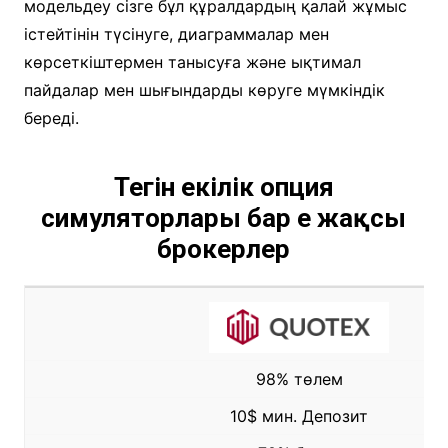
модельдеу сізге бұл құралдардың қалай жұмыс
істейтінін түсінуге, диаграммалар мен
көрсеткіштермен танысуға және ықтимал
пайдалар мен шығындарды көруге мүмкіндік
береді.
Тегін екілік опция
симуляторлары бар ең жақсы
брокерлер
98% төлем
10$ мин. Депозит