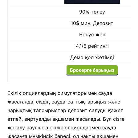
90% төлеу
10$ мин. Депозит
Бонус жоқ
4.1/5 рейтингі
Демо қол жетімді
Брокерге барыңыз
Екілік опциялардың симуляторымен сауда
жасағанда, сіздің сауда-саттықтарыңыз және
нарықтық тапсырыстар депозит салуды қажет
етпей, виртуалды ақшамен жасалады. Бұл сізге
жоғалу қаупінсіз екілік опциондармен сауда
жасауға мүмкіндік береді. ол нақты ақшамен