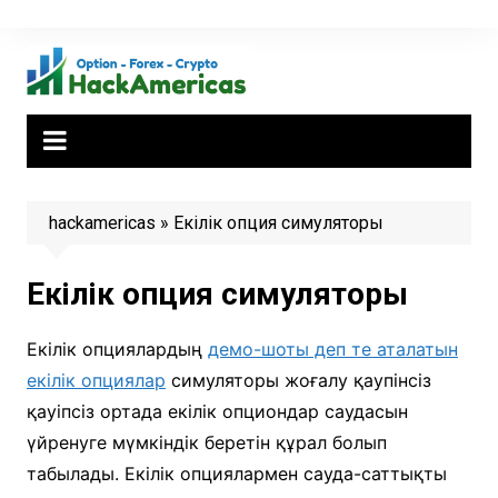
Skip
to
content
hackamericas
»
Екілік опция симуляторы
Екілік опция симуляторы
Екілік опциялардың
демо-шоты деп те аталатын
екілік опциялар
симуляторы жоғалу қаупінсіз
қауіпсіз ортада екілік опциондар саудасын
үйренуге мүмкіндік беретін құрал болып
табылады. Екілік опциялармен сауда-саттықты