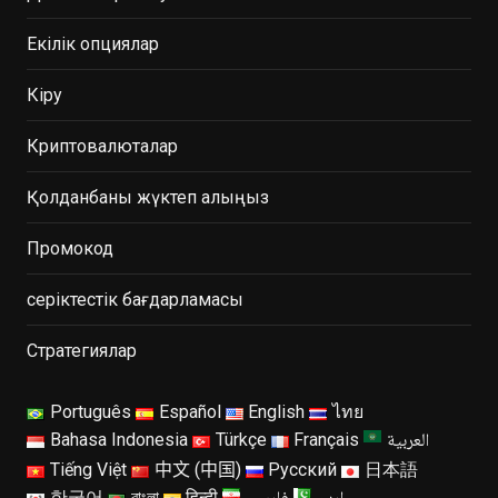
Екілік опциялар
Кіру
Криптовалюталар
Қолданбаны жүктеп алыңыз
Промокод
серіктестік бағдарламасы
Стратегиялар
Português
Español
English
ไทย
العربية
Bahasa Indonesia
Türkçe
Français
Tiếng Việt
中文 (中国)
Русский
日本語
한국어
বাংলা
हिन्दी