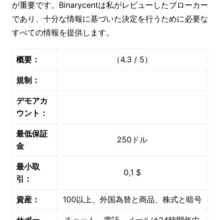
が重要です。Binarycentは私がレビューしたブローカー
であり、十分な情報に基づいた決定を行うために必要な
すべての情報を提供します。
概要：
（4.3 / 5）
規制：
デモアカ
ウント：
最低保証
250ドル
金
最小取
0,1 $
引：
資産：
100以上、外国為替と商品、株式と暗号
サポー
チャット、電話、メールは24時間年中