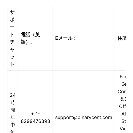
サ
ポ
ー
ト
電話（英
Eメール：
住所：
チ
語）。
ャ
ッ
ト
Finan
Grou
Corp 
24
＆31
時
Offic
間
+ 1-
Albe
年
support@binarycent.com
8299476393
Stree
中
Victor
無