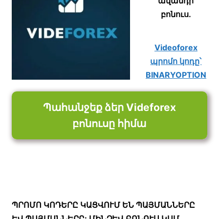
ավանդի
բոնուս.
Videoforex
պրոմո կոդը՝
BINARYOPTION
Պահանջեք ձեր Videforex
բոնուսը հիմա
ՊՐՈՄՈ ԿՈԴԵՐԸ ԿԱՑՎՈՒՄ ԵՆ ՊԱՅՄԱՆՆԵՐԸ
ԵՎ ՊԱՅՄԱՆՆԵՐԸ: ՄԻՆՉԵՎ ԲՈՆՈՒՍ ԿԱՄ