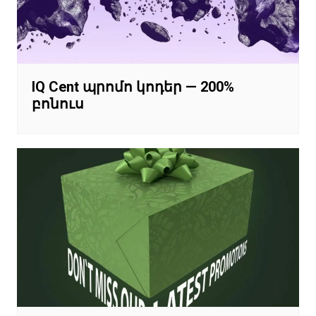
IQ Cent պրոմո կոդեր — 200%
բոնուս