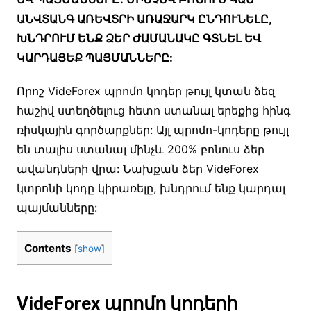
ԱՆՎՏԱՆԳ ԱՌԵՎՏՐԻ ԱՌԱՋԱՐԿ ԸՆԴՈՒՆԵԼԸ,
ԽՆԴՐՈՒՄ ԵՆՔ ՁԵՐ ԺԱՄԱՆԱԿԸ ԳՏՆԵԼ ԵՎ
ԿԱՐԴԱՑԵՔ ՊԱՅՄԱՆՆԵՐԸ:
Որոշ VideForex պրոմո կոդեր թույլ կտան ձեզ
հաշիվ ստեղծելուց հետո ստանալ երեքից հինգ
ռիսկային գործարքներ: Այլ պրոմո-կոդերը թույլ
են տալիս ստանալ մինչև 200% բոնուս ձեր
ավանդների վրա: Նախքան ձեր VideForex
կտրոնի կոդը կիրառելը, խնդրում ենք կարդալ
պայմանները:
Contents
[
show
]
VideForex պրոմո կոդերի