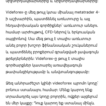
միջնորդավճարներից և միջնորդավճարներից:
Videforex-ը մեզ թույլ կտա միանալ metatrader 4-
ի աշխարհին, պատճենել առևտուրը և այլ
հեղափոխական գործիքներ՝ առևտուր անելու
համար արժույթով, CFD-ներով և երկուական
օպցիոնով: Սա մեզ թույլ է տալիս առևտուր
անել բոլոր խոշոր ֆինանսական շուկաներում
և պատճենել բրոքերում գրանցված լավագույն
թրեյդերներին: Videforex-ը թույլ է տալիս
գործարքներ կատարել առավելագույն
թափանցիկությամբ և անվտանգությամբ:
Ձեզ անհրաժեշտ կլինի videoforex պրոմո կոդը՝
բոնուս ստանալու համար: Մենք կարող ենք
տրամադրել այս կոդը բոլորին, ովքեր այցելում
են մեր կայքը: Դուք կարող եք ստանալ մինչև