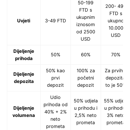
50-199
200- 499
FTD s
FTD s
ukupnim
Uvjeti
3-49 FTD
ukupno
iznosom
10.000
od 2500
USD
USD
Dijeljenje
50%
60%
70%
prihoda
50% kao
100% za
Za prvih 5
Dijeljenje
prvi
početni
depozita,
depozita
depozit
depozit
to je 50%
Udio
50% udjela
55% udjela
prihoda od
Dijeljenje
u prihodu i
u prihodu i
40% + 2%
volumena
2,5% neto
3% neto
neto
prometa
prometa
prometa