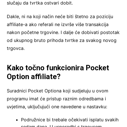
slučaju da tvrtka ostvari dobit.
Dakle, ni na koji način neće biti štetno za poziciju
affiliate-a ako referali ne izvrše više transakcija
nakon početne trgovine. I dalje će dobivati postotak
od ukupnog bruto prihoda tvrtke za svakog novog
trgovca.
Kako točno funkcionira Pocket
Option affiliate?
Suradnici Pocket Optiona koji sudjeluju u ovom
programu imat će pristup raznim odredbama i
uvjetima, uključujući one navedene u nastavku:
Podružnice bi trebale očekivati isplatu svakih
sedam dana. U usporedbi s trgovcem,