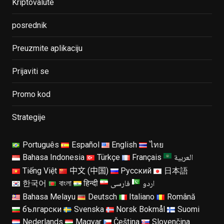
Kriptovalute
posrednik
Preuzmite aplikaciju
Prijaviti se
Promo kod
Strategije
Português
Español
English
ไทย
العربية
Bahasa Indonesia
Türkçe
Français
Tiếng Việt
中文 (中国)
Русский
日本語
اردو
فارسی
한국어
বাংলা
हिन्दी
Bahasa Melayu
Deutsch
Italiano
Română
български
Svenska
Norsk Bokmål
Suomi
Nederlands
Magyar
Čeština
Slovenčina