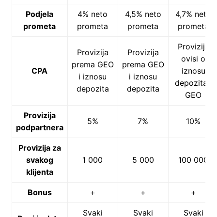
Podjela
4% neto
4,5% neto
4,7% neto
prometa
prometa
prometa
prometa
Provizija
Provizija
Provizija
ovisi o
prema GEO
prema GEO
CPA
iznosu
i iznosu
i iznosu
depozita i
depozita
depozita
GEO
Provizija
5%
7%
10%
podpartnera
Provizija za
svakog
1 000
5 000
100 000
klijenta
Bonus
+
+
+
Svaki
Svaki
Svaki