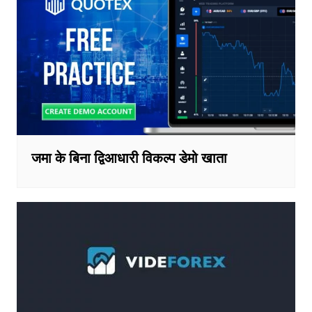
जमा के बिना द्विआधारी विकल्प डेमो खाता