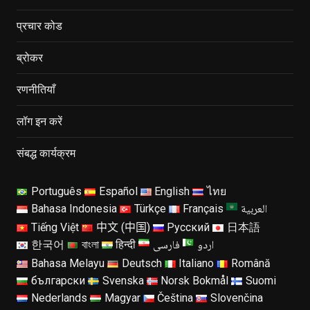
प्रचार कोड
ब्रोकर
रणनीतियाँ
लॉग इन करें
संबद्ध कार्यक्रम
Português
Español
English
ไทย
العربية
Bahasa Indonesia
Türkçe
Français
Tiếng Việt
中文 (中国)
Русский
日本語
اردو
فارسی
한국어
বাংলা
हिन्दी
Bahasa Melayu
Deutsch
Italiano
Română
български
Svenska
Norsk Bokmål
Suomi
Nederlands
Magyar
Čeština
Slovenčina