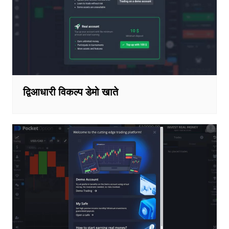
द्विआधारी विकल्प डेमो खाते