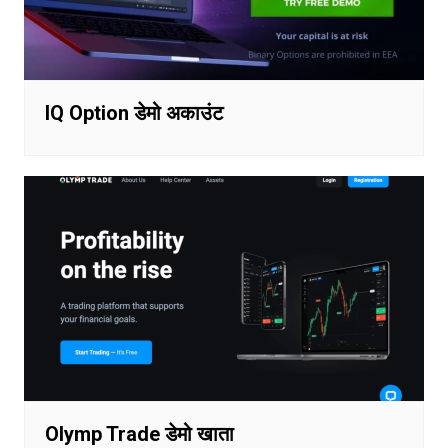
IQ Option डेमो अकाउंट
Olymp Trade डेमो खाता