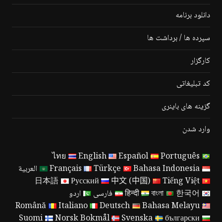
دانلود برنامه
سپرده ها / برداشت ها
کارگزار
کد تبلیغاتی
گزینه های باینری
وارد شدن
ไทย
English
Español
Português
Bahasa Indonesia
Türkçe
Français
العربية
日本語
Русский
中文 (中国)
Tiếng Việt
한국어
বাংলা
हिन्दी
فارسی
اردو
Română
Italiano
Deutsch
Bahasa Melayu
Suomi
Norsk Bokmål
Svenska
български