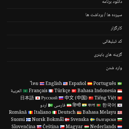
دانلود برنامه
سپرده ها / برداشت ها
کارگزار
کد تبلیغاتی
گزینه های باینری
وارد شدن
ไทย
English
Español
Português
Bahasa Indonesia
Türkçe
Français
العربية
日本語
Русский
中文 (中国)
Tiếng Việt
한국어
বাংলা
हिन्दी
فارسی
اردو
Română
Italiano
Deutsch
Bahasa Melayu
Suomi
Norsk Bokmål
Svenska
български
Slovenčina
Čeština
Magyar
Nederlands