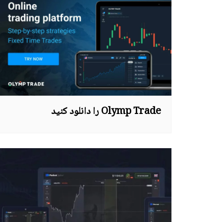
македонски јазик
Українська
Azərbaycan
Հայերեն
ქართული
Қазақ тілі
Olymp Trade را دانلود کنید
Монгол хэл
Shqip
Oʻzbek