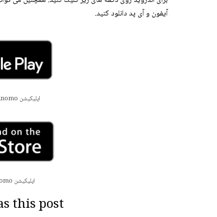
Français
آیفون و آی پد دانلود کنید.
العربية
Tiếng Việt
中文 (中国)
Русский
اپلیکیشن Binomo برای دستگاه های اندرویدی
日本語
한국어
বাংলা
हिन्दी
اپلیکیشن Binomo برای دستگاه های IOS
فارسی
 this post?
اردو