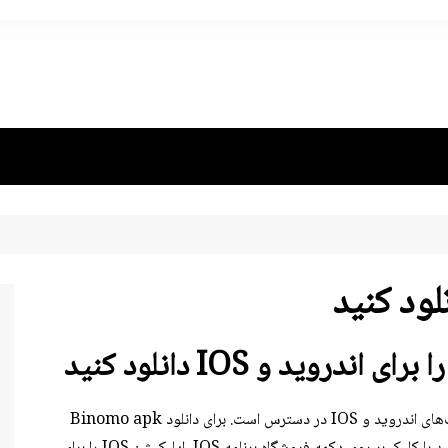
اپلیکیشن Binomo mobil برای گوشی‌های هوشمند و تبلت‌های اندروید و IOS در دسترس است. برای دانلود Binomo apk