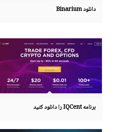
دانلود Binarium
Slovenčina
Slovenščina
Hrvatski
Српски језик
Bosanski
Polski
Tagalog
ဗမာစာ
برنامه IQCent را دانلود کنید
ភាសាខ្មែរ
ພາສາລາວ