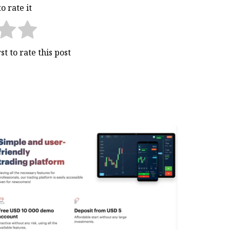
o rate it!
Bahasa Melayu
Deutsch
st to rate this post.
Italiano
Română
راهبری
български
نوشته
Svenska
Norsk Bokmål
Suomi
Nederlands
Magyar
Čeština