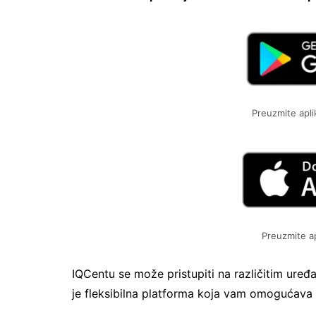
Preuzmite apli
Preuzmite ap
IQCentu se može pristupiti na različitim uređaj
je fleksibilna platforma koja vam omogućava 