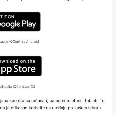
kaciju IQCent za Android
likaciju IQCent za iOS
ima kao što su računari, pametni telefoni i tableti. To
da je efikasno koristite na uređaju po vašem izboru.