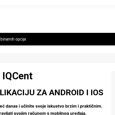
binarnih opcija
u IQCent
IKACIJU ZA ANDROID I IOS
eć danas i učinite svoje iskustvo brzim i praktičnim.
avljati svojim računom s mobilnog uređaja.