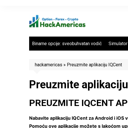
Skip
to
content
Binarne opcije: sveobuhvatan vodič
Simulator 
hackamericas
»
Preuzmite aplikaciju IQCent
Preuzmite aplikacij
PREUZMITE IQCENT APL
Nabavite aplikaciju IQCent za Android i iOS v
Pomoću ove aplikacije možete s lakoćom upr