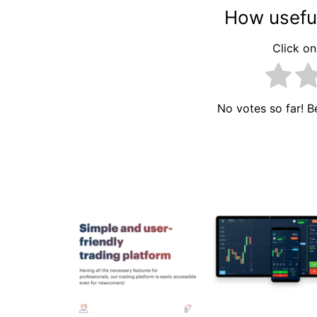
How useful
Click on 
No votes so far! Be
Navigacija
članaka