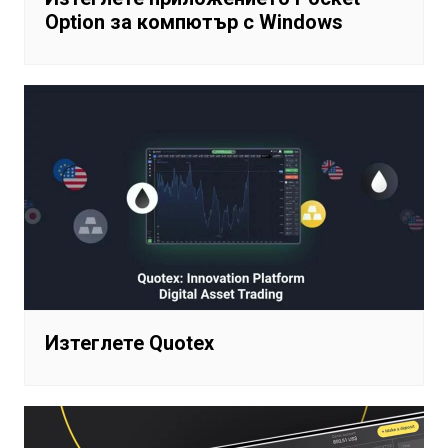
Option за компютър с Windows
Изтеглете Quotex