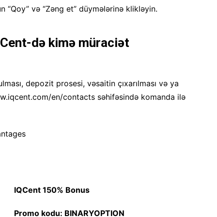
üçün “Qoy” və “Zəng et” düymələrinə klikləyin.
Q Cent-də kimə müraciət
lması, depozit prosesi, vəsaitin çıxarılması və ya
www.iqcent.com/en/contacts səhifəsində komanda ilə
antages
IQCent 150% Bonus
Promo kodu: BINARYOPTION