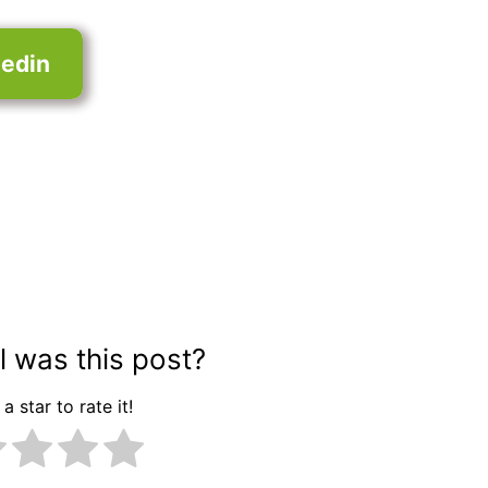
 edin
 was this post?
a star to rate it!