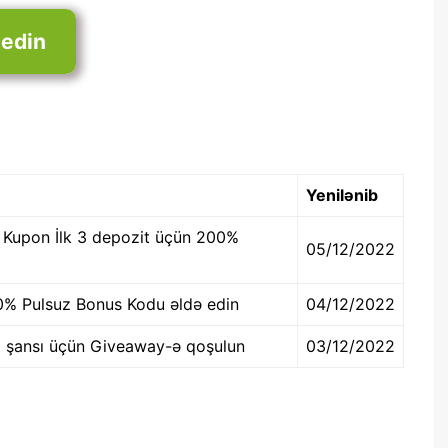
 edin
Yenilənib
n Kupon İlk 3 depozit üçün 200%
05/12/2022
0% Pulsuz Bonus Kodu əldə edin
04/12/2022
 şansı üçün Giveaway-ə qoşulun
03/12/2022