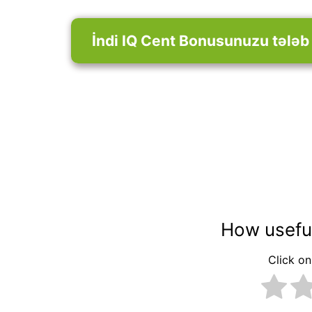
İndi IQ Cent Bonusunuzu tələb
How useful
Click on 