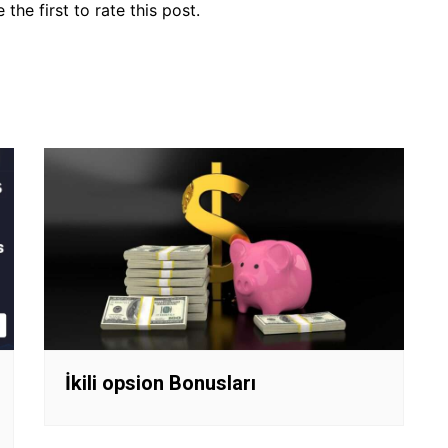
 the first to rate this post.
İkili opsion Bonusları