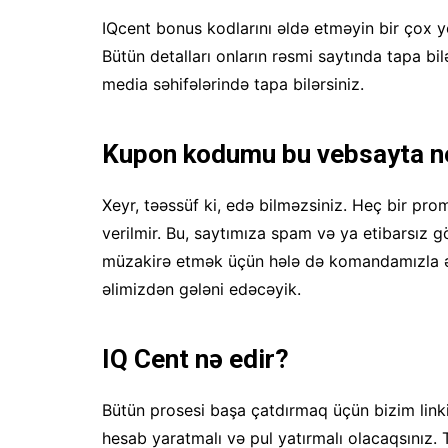
IQcent bonus kodlarını əldə etməyin bir çox 
Bütün detalları onların rəsmi saytında tapa bi
media səhifələrində tapa bilərsiniz.
Kupon kodumu bu vebsayta n
Xeyr, təəssüf ki, edə bilməzsiniz. Heç bir pr
verilmir. Bu, saytımıza spam və ya etibarsız gö
müzakirə etmək üçün hələ də komandamızla ə
əlimizdən gələni edəcəyik.
IQ Cent nə edir?
Bütün prosesi başa çatdırmaq üçün bizim link
hesab yaratmalı və pul yatırmalı olacaqsınız.