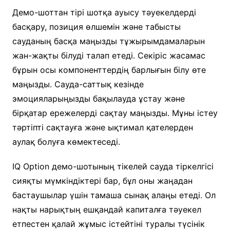
Демо-шоттан тірі шотқа ауысу тәуекелдерді
басқару, позиция өлшемін және табысты
сауданың басқа маңызды тұжырымдамаларын
жан-жақты білуді талап етеді. Секіріс жасамас
бұрын осы компоненттердің барлығын білу өте
маңызды. Сауда-саттық кезінде
эмоцияларыңызды бақылауда ұстау және
бірқатар ережелерді сақтау маңызды. Мұны істеу
тәртіпті сақтауға және ықтимал қателерден
аулақ болуға көмектеседі.
IQ Option демо-шотының тікелей сауда тіркелгісі
сияқты мүмкіндіктері бар, бұл оны жаңадан
бастаушылар үшін тамаша сынақ алаңы етеді. Ол
нақты нарықтың ешқандай капиталға тәуекел
етпестен қалай жұмыс істейтіні туралы түсінік