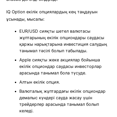
IQ Option екілік опциялардың кең таңдауын
ұсынады, мысалы:
EUR/USD сияқты шетел валютасы
жұптарының екілік опциондары саудасы
қаржы нарықтарына инвестиция салудың
танымал тәсілі болып табылады.
Apple сияқты жеке акциялар бойынша
екілік опциондар саудасы инвесторлар
арасында танымал бола түсуде.
Алтын екілік опция.
Валюталық жұптардағы екілік опциондар
демалыс күндері сауда жасау үшін
трейдерлер арасында танымал болып
келеді.