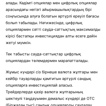
алады. Кәдімгі опциялар мен цифрлық опциялар
арасындағы негізгі айырмашылықтардың бірі
соңғысында алуға болатын әртүрлі ереуіл бағасы
болып табылады. Нәтижесінде, цифрлық
опциялармен сәтті сауда-саттықтың максималды
кірісі бастапқы инвестициядан алты есеге дейін
жетуі мүмкін.
Тек табысты сауда-саттықтар цифрлық
опциялардан төлемдермен марапатталады.
Жұмыс күндері сіз бірнеше валюта жұптары мен
кейбір тауарларды қамтитын әртүрлі сандық
опцияларға инвестициялай аласыз.
Трейдерлерде қазір валюта жұптарының
шектеулі таңдауымен демалыс күндері де OTC
(Біржадан тыс) сандық опцияларды саудалау