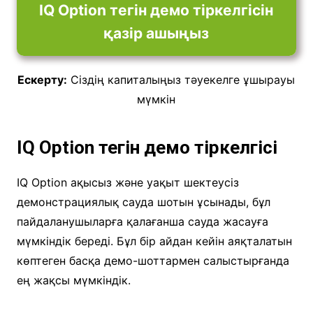
IQ Option тегін демо тіркелгісін
қазір ашыңыз
Ескерту:
Сіздің капиталыңыз тәуекелге ұшырауы
мүмкін
IQ Option тегін демо тіркелгісі
IQ Option ақысыз және уақыт шектеусіз
демонстрациялық сауда шотын ұсынады, бұл
пайдаланушыларға қалағанша сауда жасауға
мүмкіндік береді. Бұл бір айдан кейін аяқталатын
көптеген басқа демо-шоттармен салыстырғанда
ең жақсы мүмкіндік.