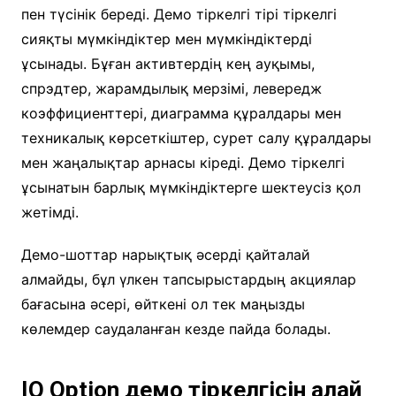
пен түсінік береді. Демо тіркелгі тірі тіркелгі
сияқты мүмкіндіктер мен мүмкіндіктерді
ұсынады. Бұған активтердің кең ауқымы,
спрэдтер, жарамдылық мерзімі, левередж
коэффициенттері, диаграмма құралдары мен
техникалық көрсеткіштер, сурет салу құралдары
мен жаңалықтар арнасы кіреді. Демо тіркелгі
ұсынатын барлық мүмкіндіктерге шектеусіз қол
жетімді.
Демо-шоттар нарықтық әсерді қайталай
алмайды, бұл үлкен тапсырыстардың акциялар
бағасына әсері, өйткені ол тек маңызды
көлемдер саудаланған кезде пайда болады.
IQ Option демо тіркелгісін қалай