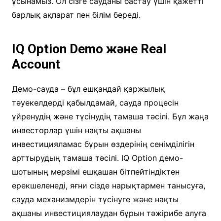
ұсынамыз. Ол сізге сауданы бастау үшін қажетті
барлық ақпарат пен білім береді.
IQ Option Demo және Real
Account
Демо-сауда – бұл ешқандай қаржылық
тәуекелдерді қабылдамай, сауда процесін
үйренудің және түсінудің тамаша тәсілі. Бұл жаңа
инвесторлар үшін нақты ақшаны
инвестицияламас бұрын өздерінің сенімділігін
арттырудың тамаша тәсілі. IQ Option демо-
шотының мерзімі ешқашан бітпейтіндіктен
ерекшеленеді, яғни сізде нарықтармен танысуға,
сауда механизмдерін түсінуге және нақты
ақшаны инвестициялаудан бұрын тәжірибе алуға