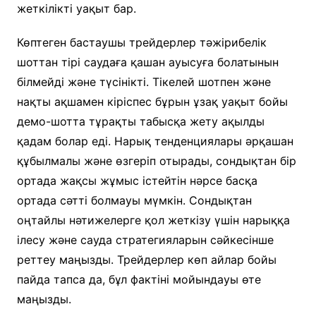
жеткілікті уақыт бар.
Көптеген бастаушы трейдерлер тәжірибелік
шоттан тірі саудаға қашан ауысуға болатынын
білмейді және түсінікті. Тікелей шотпен және
нақты ақшамен кіріспес бұрын ұзақ уақыт бойы
демо-шотта тұрақты табысқа жету ақылды
қадам болар еді. Нарық тенденциялары әрқашан
құбылмалы және өзгеріп отырады, сондықтан бір
ортада жақсы жұмыс істейтін нәрсе басқа
ортада сәтті болмауы мүмкін. Сондықтан
оңтайлы нәтижелерге қол жеткізу үшін нарыққа
ілесу және сауда стратегияларын сәйкесінше
реттеу маңызды. Трейдерлер көп айлар бойы
пайда тапса да, бұл фактіні мойындауы өте
маңызды.