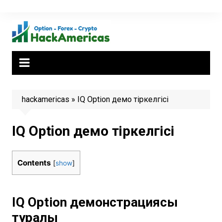
Skip
to
content
hackamericas
»
IQ Option демо тіркелгісі
IQ Option демо тіркелгісі
Contents
[
show
]
IQ Option демонстрациясы
туралы