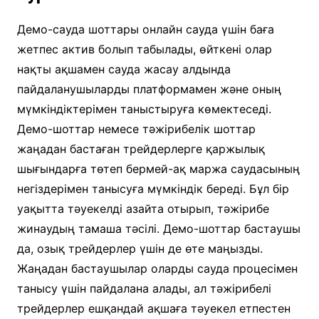
Демо-сауда шоттары онлайн сауда үшін баға
жетпес актив болып табылады, өйткені олар
нақты ақшамен сауда жасау алдында
пайдаланушыларды платформамен және оның
мүмкіндіктерімен таныстыруға көмектеседі.
Демо-шоттар немесе тәжірибелік шоттар
жаңадан бастаған трейдерлерге қаржылық
шығындарға төтеп бермей-ақ маржа саудасының
негіздерімен танысуға мүмкіндік береді. Бұл бір
уақытта тәуекелді азайта отырып, тәжірибе
жинаудың тамаша тәсілі. Демо-шоттар бастаушы
да, озық трейдерлер үшін де өте маңызды.
Жаңадан бастаушылар оларды сауда процесімен
танысу үшін пайдалана алады, ал тәжірибелі
трейдерлер ешқандай ақшаға тәуекел етпестен