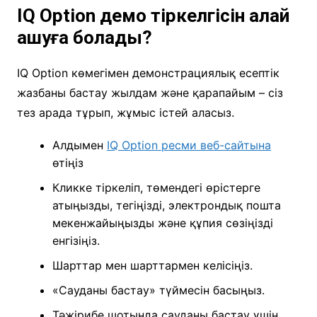
IQ Option демо тіркелгісін қалай
ашуға болады?
IQ Option көмегімен демонстрациялық есептік
жазбаны бастау жылдам және қарапайым – сіз
тез арада тұрып, жұмыс істей аласыз.
Алдымен
IQ Option ресми веб-сайтына
өтіңіз
Кликке тіркеліп, төмендегі өрістерге
атыңызды, тегіңізді, электрондық пошта
мекенжайыңызды және құпия сөзіңізді
енгізіңіз.
Шарттар мен шарттармен келісіңіз.
«Сауданы бастау» түймесін басыңыз.
Тәжірибе шотында сауданы бастау үшін