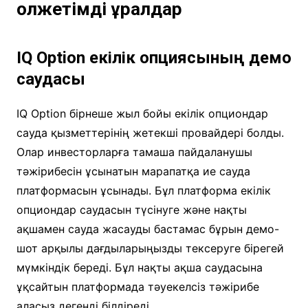
қолжетімді құралдар
IQ Option екілік опциясының демо
саудасы
IQ Option бірнеше жыл бойы екілік опциондар
сауда қызметтерінің жетекші провайдері болды.
Олар инвесторларға тамаша пайдаланушы
тәжірибесін ұсынатын марапатқа ие сауда
платформасын ұсынады. Бұл платформа екілік
опциондар саудасын түсінуге және нақты
ақшамен сауда жасауды бастамас бұрын демо-
шот арқылы дағдыларыңызды тексеруге бірегей
мүмкіндік береді. Бұл нақты ақша саудасына
ұқсайтын платформада тәуекелсіз тәжірибе
аласыз дегенді білдіреді.