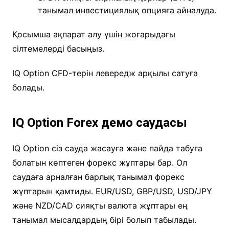
танымал инвестициялық опцияға айналуда.
Қосымша ақпарат алу үшін жоғарыдағы
сілтемелерді басыңыз.
IQ Option CFD-терін левередж арқылы сатуға
болады.
IQ Option Forex демо саудасы
IQ Option сіз сауда жасауға және пайда табуға
болатын көптеген форекс жұптары бар. Ол
саудаға арналған барлық танымал форекс
жұптарын қамтиды. EUR/USD, GBP/USD, USD/JPY
және NZD/CAD сияқты валюта жұптары ең
танымал мысалдардың бірі болып табылады.