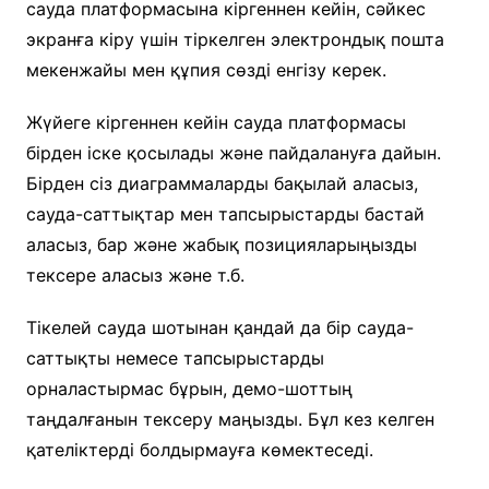
сауда платформасына кіргеннен кейін, сәйкес
экранға кіру үшін тіркелген электрондық пошта
мекенжайы мен құпия сөзді енгізу керек.
Жүйеге кіргеннен кейін сауда платформасы
бірден іске қосылады және пайдалануға дайын.
Бірден сіз диаграммаларды бақылай аласыз,
сауда-саттықтар мен тапсырыстарды бастай
аласыз, бар және жабық позицияларыңызды
тексере аласыз және т.б.
Тікелей сауда шотынан қандай да бір сауда-
саттықты немесе тапсырыстарды
орналастырмас бұрын, демо-шоттың
таңдалғанын тексеру маңызды. Бұл кез келген
қателіктерді болдырмауға көмектеседі.