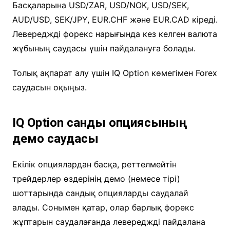
Басқаларына USD/ZAR, USD/NOK, USD/SEK,
AUD/USD, SEK/JPY, EUR.CHF және EUR.CAD кіреді.
Левереджді форекс нарығында кез келген валюта
жұбының саудасы үшін пайдалануға болады.
Толық ақпарат алу үшін IQ Option көмегімен Forex
саудасын оқыңыз.
IQ Option сандық опциясының
демо саудасы
Екілік опциялардан басқа, реттелмейтін
трейдерлер өздерінің демо (немесе тірі)
шоттарында сандық опцияларды саудалай
алады. Сонымен қатар, олар барлық форекс
жұптарын саудалағанда левереджді пайдалана