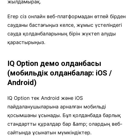
жылдамырақ.
Егер сіз онлайн веб-платформадан өтпей бірден
сауданы бастағыңыз келсе, жұмыс үстеліндегі
сауда қолданбаларының бірін жүктеп алуды
қарастырыңыз.
IQ Option демо қолданбасы
(мобильдік қолданбалар: iOS /
Android)
IQ Option тек Android және iOS
пайдаланушыларына арналған мобильді
қосымшаны ұсынады. Бұл қолданбада барлық
стандартты құралдар бар &amp; олардың веб-
сайтында ұсынатын мүмкіндіктер.