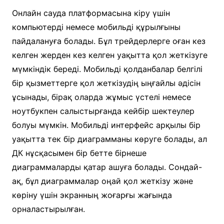
Онлайн сауда платформасына кіру үшін
компьютерді немесе мобильді құрылғыны
пайдалануға болады. Бұл трейдерлерге оған кез
келген жерден кез келген уақытта қол жеткізуге
мүмкіндік береді. Мобильді қолданбалар белгілі
бір қызметтерге қол жеткізудің ыңғайлы әдісін
ұсынады, бірақ оларда жұмыс үстелі немесе
ноутбукпен салыстырғанда кейбір шектеулер
болуы мүмкін. Мобильді интерфейс арқылы бір
уақытта тек бір диаграмманы көруге болады, ал
ДК нұсқасымен бір бетте бірнеше
диаграммаларды қатар ашуға болады. Сондай-
ақ, бұл диаграммалар оңай қол жеткізу және
көріну үшін экранның жоғарғы жағында
орналастырылған.