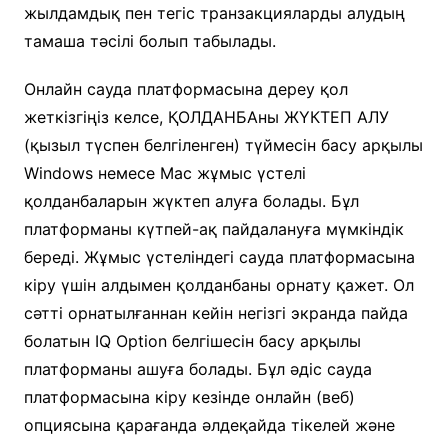
жылдамдық пен тегіс транзакцияларды алудың
тамаша тәсілі болып табылады.
Онлайн сауда платформасына дереу қол
жеткізгіңіз келсе, ҚОЛДАНБАны ЖҮКТЕП АЛУ
(қызыл түспен белгіленген) түймесін басу арқылы
Windows немесе Mac жұмыс үстелі
қолданбаларын жүктеп алуға болады. Бұл
платформаны күтпей-ақ пайдалануға мүмкіндік
береді. Жұмыс үстеліндегі сауда платформасына
кіру үшін алдымен қолданбаны орнату қажет. Ол
сәтті орнатылғаннан кейін негізгі экранда пайда
болатын IQ Option белгішесін басу арқылы
платформаны ашуға болады. Бұл әдіс сауда
платформасына кіру кезінде онлайн (веб)
опциясына қарағанда әлдеқайда тікелей және