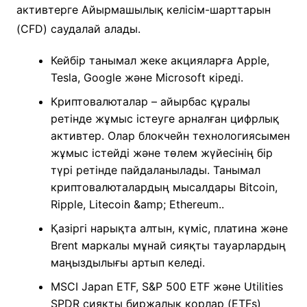
активтерге Айырмашылық келісім-шарттарын
(CFD) саудалай алады.
Кейбір танымал жеке акцияларға Apple,
Tesla, Google және Microsoft кіреді.
Криптовалюталар – айырбас құралы
ретінде жұмыс істеуге арналған цифрлық
активтер. Олар блокчейн технологиясымен
жұмыс істейді және төлем жүйесінің бір
түрі ретінде пайдаланылады. Танымал
криптовалюталардың мысалдары Bitcoin,
Ripple, Litecoin &amp; Ethereum..
Қазіргі нарықта алтын, күміс, платина және
Brent маркалы мұнай сияқты тауарлардың
маңыздылығы артып келеді.
MSCI Japan ETF, S&P 500 ETF және Utilities
SPDR сияқты биржалық қорлар (ETFs)