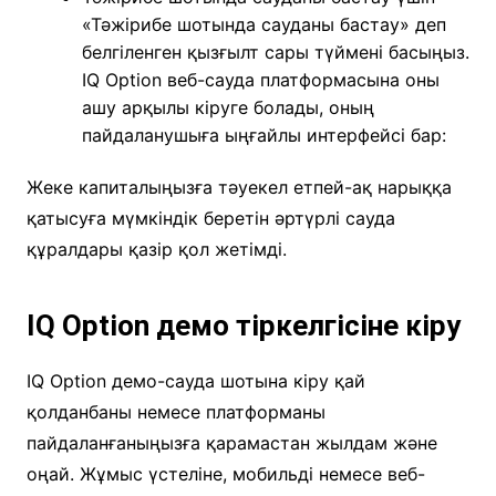
«Тәжірибе шотында сауданы бастау» деп
белгіленген қызғылт сары түймені басыңыз.
IQ Option веб-сауда платформасына оны
ашу арқылы кіруге болады, оның
пайдаланушыға ыңғайлы интерфейсі бар:
Жеке капиталыңызға тәуекел етпей-ақ нарыққа
қатысуға мүмкіндік беретін әртүрлі сауда
құралдары қазір қол жетімді.
IQ Option демо тіркелгісіне кіру
IQ Option демо-сауда шотына кіру қай
қолданбаны немесе платформаны
пайдаланғаныңызға қарамастан жылдам және
оңай. Жұмыс үстеліне, мобильді немесе веб-