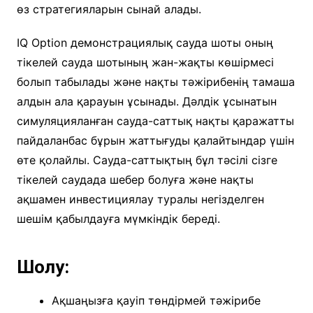
өз стратегияларын сынай алады.
IQ Option демонстрациялық сауда шоты оның
тікелей сауда шотының жан-жақты көшірмесі
болып табылады және нақты тәжірибенің тамаша
алдын ала қарауын ұсынады. Дәлдік ұсынатын
симуляцияланған сауда-саттық нақты қаражатты
пайдаланбас бұрын жаттығуды қалайтындар үшін
өте қолайлы. Сауда-саттықтың бұл тәсілі сізге
тікелей саудада шебер болуға және нақты
ақшамен инвестициялау туралы негізделген
шешім қабылдауға мүмкіндік береді.
Шолу:
Ақшаңызға қауіп төндірмей тәжірибе