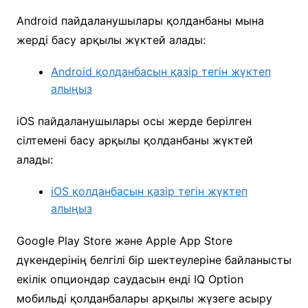
Android пайдаланушылары қолданбаны мына
жерді басу арқылы жүктей алады:
Android қолданбасын қазір тегін жүктеп
алыңыз
iOS пайдаланушылары осы жерде берілген
сілтемені басу арқылы қолданбаны жүктей
алады:
iOS қолданбасын қазір тегін жүктеп
алыңыз
Google Play Store және Apple App Store
дүкендерінің белгілі бір шектеулеріне байланысты
екілік опциондар саудасын енді IQ Option
мобильді қолданбалары арқылы жүзеге асыру