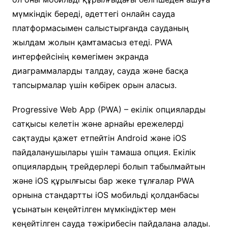
мүмкіндік береді, әдеттегі онлайн сауда
платформасымен салыстырғанда сауданың
жылдам жолын қамтамасыз етеді. PWA
интерфейсінің көмегімен экранда
диаграммаларды талдау, сауда және басқа
тапсырмалар үшін көбірек орын аласыз.
Progressive Web App (PWA) – екілік опцияларды
сатқысы келетін және арнайы ережелерді
сақтауды қажет етпейтін Android және iOS
пайдаланушылары үшін тамаша опция. Екілік
опциялардың трейдерлері болып табылмайтын
және iOS құрылғысы бар жеке тұлғалар PWA
орнына стандартты iOS мобильді қолданбасы
ұсынатын кеңейтілген мүмкіндіктер мен
кеңейтілген сауда тәжірибесін пайдалана алады.