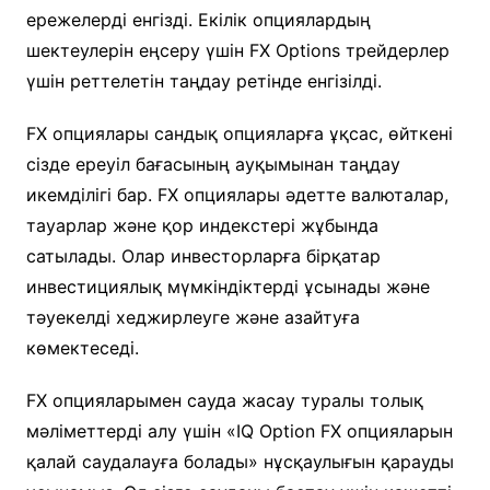
ережелерді енгізді. Екілік опциялардың
шектеулерін еңсеру үшін FX Options трейдерлер
үшін реттелетін таңдау ретінде енгізілді.
FX опциялары сандық опцияларға ұқсас, өйткені
сізде ереуіл бағасының ауқымынан таңдау
икемділігі бар. FX опциялары әдетте валюталар,
тауарлар және қор индекстері жұбында
сатылады. Олар инвесторларға бірқатар
инвестициялық мүмкіндіктерді ұсынады және
тәуекелді хеджирлеуге және азайтуға
көмектеседі.
FX опцияларымен сауда жасау туралы толық
мәліметтерді алу үшін «IQ Option FX опцияларын
қалай саудалауға болады» нұсқаулығын қарауды