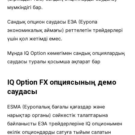
мүмкіндігі бар.
Сандық опцион саудасы ЕЭА (Еуропа
экономикалық аймағы) реттелетін трейдерлері
үшін қол жетімді емес.
Мұнда IQ Option көмегімен сандық опциялардың
саудасы туралы қосымша ақпарат бар
IQ Option FX опциясының демо
саудасы
ESMA (Еуропалық бағалы қағаздар және
нарықтар органы) сәйкестік талаптарына
байланысты ЕЭА трейдерлеріне IQ опционымен
екілік опциондарды сатуға тыйым салатын