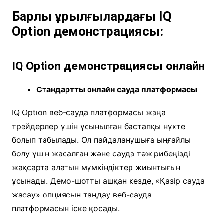
Барлық құрылғылардағы IQ
Option демонстрациясы:
IQ Option демонстрациясы онлайн
Стандартты онлайн сауда платформасы
IQ Option веб-сауда платформасы жаңа
трейдерлер үшін ұсынылған бастапқы нүкте
болып табылады. Ол пайдаланушыға ыңғайлы
болу үшін жасалған және сауда тәжірибеңізді
жақсарта алатын мүмкіндіктер жиынтығын
ұсынады. Демо-шотты ашқан кезде, «Қазір сауда
жасау» опциясын таңдау веб-сауда
платформасын іске қосады.