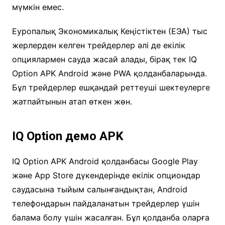
мүмкін емес.
Еуропалық Экономикалық Кеңістіктен (ЕЭА) тыс
жерлерден келген трейдерлер әлі де екілік
опциялармен сауда жасай алады, бірақ тек IQ
Option APK Android және PWA қолданбаларында.
Бұл трейдерлер ешқандай реттеуші шектеулерге
жатпайтынын атап өткен жөн.
IQ Option демо APK
IQ Option APK Android қолданбасы Google Play
және App Store дүкендерінде екілік опциондар
саудасына тыйым салынғандықтан, Android
телефондарын пайдаланатын трейдерлер үшін
балама болу үшін жасалған. Бұл қолданба оларға