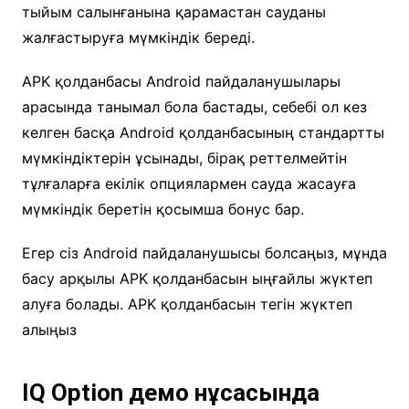
тыйым салынғанына қарамастан сауданы
жалғастыруға мүмкіндік береді.
APK қолданбасы Android пайдаланушылары
арасында танымал бола бастады, себебі ол кез
келген басқа Android қолданбасының стандартты
мүмкіндіктерін ұсынады, бірақ реттелмейтін
тұлғаларға екілік опциялармен сауда жасауға
мүмкіндік беретін қосымша бонус бар.
Егер сіз Android пайдаланушысы болсаңыз, мұнда
басу арқылы APK қолданбасын ыңғайлы жүктеп
алуға болады. APK қолданбасын тегін жүктеп
алыңыз
IQ Option демо нұсқасында