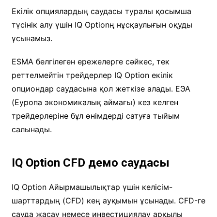
Екілік опциялардың саудасы туралы қосымша
түсінік алу үшін IQ Optionң нұсқаулығын оқуды
ұсынамыз.
ESMA белгілеген ережелерге сәйкес, тек
реттелмейтін трейдерлер IQ Option екілік
опциондар саудасына қол жеткізе алады. ЕЭА
(Еуропа экономикалық аймағы) кез келген
трейдерлеріне бұл өнімдерді сатуға тыйым
салынады.
IQ Option CFD демо саудасы
IQ Option Айырмашылықтар үшін келісім-
шарттардың (CFD) кең ауқымын ұсынады. CFD-ге
сауда жасау немесе инвестициялау арқылы