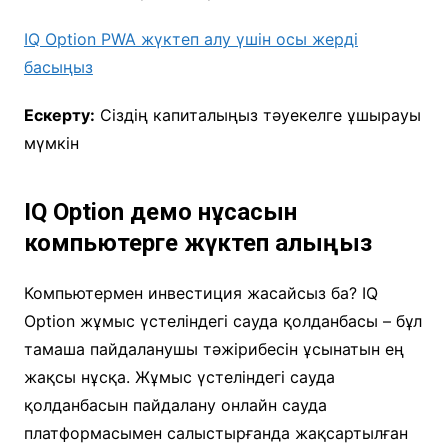
IQ Option PWA жүктеп алу үшін осы жерді
басыңыз
Ескерту:
Сіздің капиталыңыз тәуекелге ұшырауы
мүмкін
IQ Option демо нұсқасын
компьютерге жүктеп алыңыз
Компьютермен инвестиция жасайсыз ба? IQ
Option жұмыс үстеліндегі сауда қолданбасы – бұл
тамаша пайдаланушы тәжірибесін ұсынатын ең
жақсы нұсқа. Жұмыс үстеліндегі сауда
қолданбасын пайдалану онлайн сауда
платформасымен салыстырғанда жақсартылған