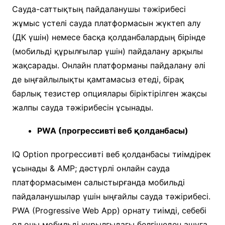
Сауда-саттықтың пайдаланушы тәжірибесі
жұмыс үстелі сауда платформасын жүктеп алу
(ДК үшін) немесе басқа қолданбалардың бірінде
(мобильді құрылғылар үшін) пайдалану арқылы
жақсарады. Онлайн платформаны пайдалану әлі
де ыңғайлылықты қамтамасыз етеді, бірақ
барлық тезистер опциялары біріктірілген жақсы
жалпы сауда тәжірибесін ұсынады.
PWA (прогрессивті веб қолданбасы)
IQ Option прогрессивті веб қолданбасы тиімдірек
ұсынады & AMP; дәстүрлі онлайн сауда
платформасымен салыстырғанда мобильді
пайдаланушылар үшін ыңғайлы сауда тәжірибесі.
PWA (Progressive Web App) орнату тиімді, себебі
ол оны мобильді құрылғыдағы белгішеден ашуға