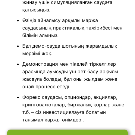
жинау үшін симуляцияланған саудаға
қатысыңыз.
Өзіңіз айналысу арқылы маржа
саудасының практикалық тәжірибесі мен
білімін алыңыз.
Бұл демо-сауда шотының жарамдылық
мерзімі жоқ.
Демонстрация мен тікелей тіркелгілер
арасында ауысуды үш рет басу арқылы
жасауға болады, бұл оны жылдам және
оңай процесс етеді.
Форекс саудасы, опциондар, акциялар,
криптовалюталар, биржалық қорлар және
т.б. – сіз инвестициялауға болатын
танымал қаржы өнімдері.