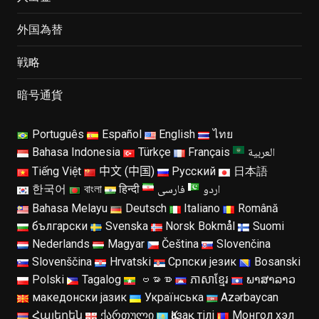
外国為替
戦略
暗号通貨
Português
Español
English
ไทย
العربية
Bahasa Indonesia
Türkçe
Français
Tiếng Việt
中文 (中国)
Русский
日本語
اردو
فارسی
한국어
বাংলা
हिन्दी
Bahasa Melayu
Deutsch
Italiano
Română
български
Svenska
Norsk Bokmål
Suomi
Nederlands
Magyar
Čeština
Slovenčina
Slovenščina
Hrvatski
Српски језик
Bosanski
Polski
Tagalog
ဗမာစာ
ភាសាខ្មែរ
ພາສາລາວ
македонски јазик
Українська
Azərbaycan
Հայերեն
ქართული
Қазақ тілі
Монгол хэл