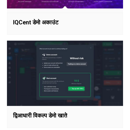
IQCent डेमो अकाउंट
द्विआधारी विकल्प डेमो खाते