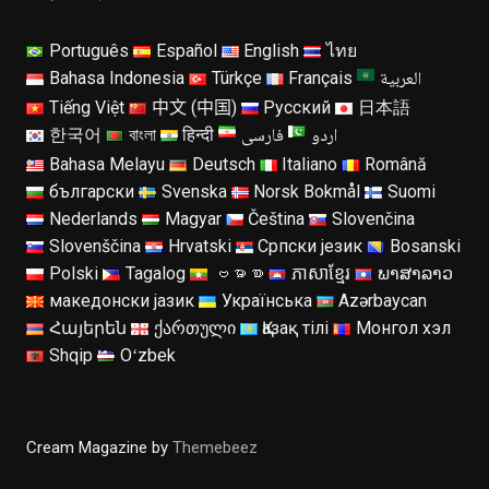
Português
Español
English
ไทย
العربية
Bahasa Indonesia
Türkçe
Français
Tiếng Việt
中文 (中国)
Русский
日本語
اردو
فارسی
한국어
বাংলা
हिन्दी
Bahasa Melayu
Deutsch
Italiano
Română
български
Svenska
Norsk Bokmål
Suomi
Nederlands
Magyar
Čeština
Slovenčina
Slovenščina
Hrvatski
Српски језик
Bosanski
Polski
Tagalog
ဗမာစာ
ភាសាខ្មែរ
ພາສາລາວ
македонски јазик
Українська
Azərbaycan
Հայերեն
ქართული
Қазақ тілі
Монгол хэл
Shqip
Oʻzbek
Cream Magazine by
Themebeez