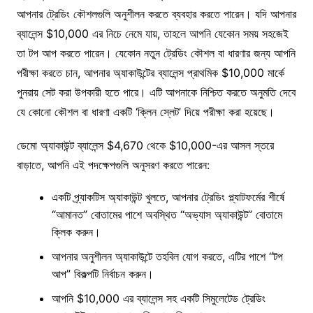
আপনার ট্রেডিং কৌশলগুলি অনুশীলন করতে ব্যবহার করতে পারেন। যদি আপনার
ব্যালেন্স $10,000 এর নিচে নেমে যায়, তাহলে আপনি যেকোন সময় সহজেই
তা টপ আপ করতে পারেন। যেকোন নতুন ট্রেডিং কৌশল বা ধারণার জন্য আপনি
পরীক্ষা করতে চান, আপনার অ্যাকাউন্টের ব্যালেন্স প্রাথমিক $10,000 মার্কে
পুনরায় সেট করা উপকারী হতে পারে। এটি আপনাকে নিশ্চিত করতে অনুমতি দেবে
যে কোনো কৌশল বা ধারণা একটি ‘ক্লিন স্লেট’ দিয়ে পরীক্ষা করা হয়েছে।
ডেমো অ্যাকাউন্ট ব্যালেন্স $4,670 থেকে $10,000-এর আসল স্তরে
বাড়াতে, আপনি এই পদক্ষেপগুলি অনুসরণ করতে পারেন:
একটি প্র্যাকটিস অ্যাকাউন্ট খুলতে, আপনার ট্রেডিং প্ল্যাটফর্মের শীর্ষে
“আমানত” বোতামের পাশে অবস্থিত “অভ্যাস অ্যাকাউন্ট” বোতামে
ক্লিক করুন।
আপনার অনুশীলন অ্যাকাউন্টে তহবিল যোগ করতে, এটির পাশে “টপ
আপ” বিকল্পটি নির্বাচন করুন।
আপনি $10,000 এর ব্যালেন্স সহ একটি সিমুলেটেড ট্রেডিং