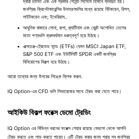
দ্বারা চালিত এবং এক প্রকার পেমেন্ট সিস্টেম হিসাবে ব্যবহৃত হয়।
জনপ্রিয় ক্রিপ্টোকারেন্সির উদাহরণগুলির মধ্যে রয়েছে বিটকয়েন, রিপল,
লাইটকয়েন এবং; ইথেরিয়াম..
আধুনিক বাজারে সোনা, রূপা, প্ল্যাটিনাম এবং ব্রেন্ট অশোধিত তেলের
মতো পণ্যগুলি ক্রমবর্ধমান গুরুত্বপূর্ণ হয়ে উঠছে।
এক্সচেঞ্জ-ট্রেডেড ফান্ড (ETFs) যেমন MSCI Japan ETF,
S&P 500 ETF এবং ইউটিলিটি SPDR একটি জনপ্রিয়
বিনিয়োগের বিকল্প হয়ে উঠছে।
আরো তথ্যের জন্য উপরের লিঙ্কে ক্লিক করুন.
IQ Option-এর CFD গুলি লিভারেজের সাথে ট্রেড করা যেতে পারে।
আইকিউ বিকল্প ফরেক্স ডেমো ট্রেডিং
IQ Option এর বিভিন্ন ধরনের ফরেক্স পেয়ার রয়েছে যেগুলো থেকে আপনি
ট্রেড করতে এবং লাভ করতে পারেন। এটি ট্রেড করার জন্য প্রায় সব জনপ্রিয়