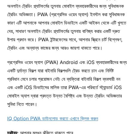
অনলাইন ট্রেডিং প্ল্যাটফর্মের তুলনায় মোবাইল ব্যবহারকারীদের জন্য সুবিধাজনক
ট্রেডিং অভিজ্ঞতা। PWA (প্রগ্রেসিভ ওয়েব অ্যাপ) ইনস্টল করা সুবিধাজনক
কারণ এটি আপনাকে আপনার মোবাইল ডিভাইসে একটি আইকন থেকে এটি খুলতে
দেয়, সাধারণ অনলাইন ট্রেডিং প্ল্যাটফর্মের তুলনায় বাণিজ্য করার একটি দ্রুত
উপায় প্রদান করে। PWA ইন্টারফেসের সাথে, আপনার স্ক্রিনে চার্ট বিশ্লেষণ,
ট্রেডিং এবং অন্যান্য কাজের জন্য আরও জায়গা থাকতে পারে।
প্রগ্রেসিভ ওয়েব অ্যাপ (PWA) Android এবং iOS ব্যবহারকারীদের জন্য
একটি দুর্দান্ত বিকল্প যারা বাইনারি বিকল্পগুলি ট্রেড করতে চান এবং নির্দিষ্ট
প্রবিধান মেনে চলার প্রয়োজন নেই৷ যে ব্যক্তিরা বাইনারি বিকল্প ব্যবসায়ী নন
এবং একটি iOS ডিভাইসের মালিক তারা PWA-এর পরিবর্তে স্ট্যান্ডার্ড iOS
মোবাইল অ্যাপ দ্বারা প্রদত্ত উন্নত বৈশিষ্ট্য এবং উন্নত ট্রেডিং অভিজ্ঞতার
সুবিধা নিতে পারেন।
IQ Option PWA ডাউনলোড করতে এখানে ক্লিক করুন
দ্রষ্টব্য:
আপনার মূলধন ঝুঁকিতে থাকতে পারে