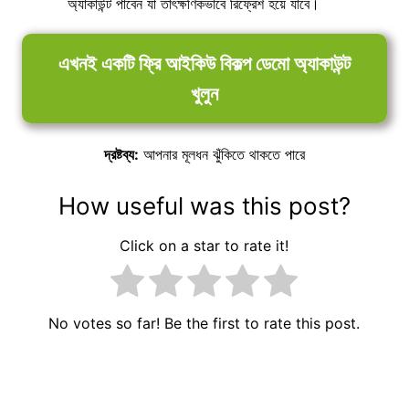
অ্যাকাউন্ট পাবেন যা তাৎক্ষণিকভাবে রিফ্রেশ হয়ে যাবে।
এখনই একটি ফ্রি আইকিউ বিকল্প ডেমো অ্যাকাউন্ট
খুলুন
দ্রষ্টব্য:
আপনার মূলধন ঝুঁকিতে থাকতে পারে
How useful was this post?
Click on a star to rate it!
No votes so far! Be the first to rate this post.
পোস্ট
ন্যাভিগেশন