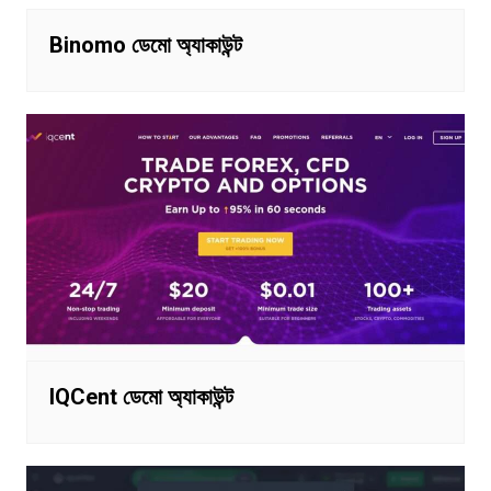
Binomo ডেমো অ্যাকাউন্ট
IQCent ডেমো অ্যাকাউন্ট