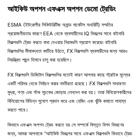
আইকিউ অপশন এফএক্স অপশন ডেমো ট্রেডিং
ESMA (ইউরোপীয় সিকিউরিটিজ অ্যান্ড মার্কেটস অথরিটি) সম্মতির
প্রয়োজনীয়তার কারণে EEA থেকে ব্যবসায়ীদের IQ বিকল্পের সাথে বাইনারি
বিকল্পগুলি ট্রেড করতে বাধা দেওয়ার নিয়মগুলি প্রয়োগ করেছে৷ বাইনারি
বিকল্পগুলির সীমাবদ্ধতা কাটিয়ে উঠতে, FX বিকল্পগুলি ব্যবসায়ীদের জন্য আরও
নিয়ন্ত্রিত পছন্দ হিসাবে চালু করা হয়েছিল।
FX বিকল্পগুলি ডিজিটাল বিকল্পগুলির মতোই কারণ আপনার কাছে স্ট্রাইক মূল্যের
একটি পরিসর থেকে নির্বাচন করার নমনীয়তা রয়েছে। FX বিকল্পগুলি সাধারণত
মুদ্রা, পণ্য এবং স্টক সূচকের জোড়ায় লেনদেন করা হয়। তারা বিনিয়োগকারীদের
বিনিয়োগের বিভিন্ন সুযোগ প্রদান করে এবং হেজিং এবং ঝুঁকি কমাতে সাহায্য
করতে পারে।
কিভাবে এফএক্স অপশন ট্রেড করতে হয় সে সম্পর্কে বিস্তৃত বিশদ বিবরণের
জন্য, আমরা আপনাকে “আইকিউ বিকল্পের সাথে এফএক্স বিকল্পগুলি কিভাবে ট্রেড