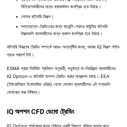
বিনিয়োগকারীদের মধ্যে ক্রমবর্ধমান জনপ্রিয় হয়ে উঠছে।
সোনার বাইনারি বিকল্প।
সপ্তাহান্তে ট্রেডিংয়ের জন্য কারেন্সি পেয়ারে কাউন্টার বাইনারি
বিকল্পগুলি ব্যবসায়ীদের মধ্যে ক্রমশ জনপ্রিয় হয়ে উঠছে।
বাইনারি বিকল্পের ট্রেডিং সম্পর্কে আরও অন্তর্দৃষ্টির জন্য, আমরা IQ বিকল্প গাইড
পড়ার পরামর্শ দিই।
ESMA দ্বারা নির্ধারিত প্রবিধান অনুযায়ী, শুধুমাত্র অ-নিয়ন্ত্রিত ব্যবসায়ীদের
IQ Option-এ বাইনারি অপশন ট্রেডিং করার অ্যাক্সেস আছে। EEA
(ইউরোপিয়ান ইকোনমিক এরিয়া) থেকে যেকোন ব্যবসায়ীদের এই পণ্যগুলি
কেনাবেচা করা নিষিদ্ধ।
IQ অপশন CFD ডেমো ট্রেডিং
IQ Option পার্থক্যের জন্য চুক্তির একটি বিস্তৃত পরিসর অফার করে