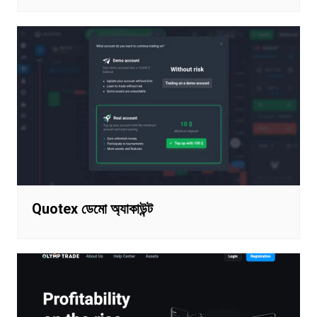
Quotex ডেমো অ্যাকাউন্ট