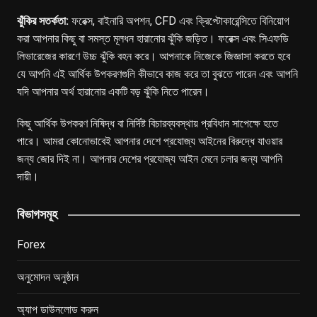
ঝুঁকির সতর্কতা:
ফরেক্স, বাইনারি অপশন, CFD এবং ক্রিপ্টোকারেন্সিতে বিনিয়োগ
করা আপনার কিছু বা সমস্ত মূলধন হারানোর ঝুঁকি জড়িত। ফরেক্স এবং সিএফডি
লিভারেজের কারণে উচ্চ ঝুঁকি বহন করে। আপনাকে নিজেকে জিজ্ঞাসা করতে হবে
যে আপনি এই আর্থিক উপকরণগুলি কীভাবে কাজ করে তা বুঝতে পারেন এবং আপনি
যদি আপনার অর্থ হারানোর একটি বড় ঝুঁকি নিতে পারেন।
কিছু আর্থিক উপকরণ নিষিদ্ধ বা নির্দিষ্ট বিচারব্যবস্থায় প্রবিধান সাপেক্ষে হতে
পারে। আমরা কোনোভাবেই আপনার দেশে প্রযোজ্য আইনের বিরুদ্ধে যাওয়ার
জন্য জোর দিই না। আপনার দেশের প্রযোজ্য আইন মেনে চলার জন্য আপনি
দায়ী।
বিভাগসমূহ
Forex
অনুমোদন অনুষ্ঠান
অ্যাপ ডাউনলোড করুন