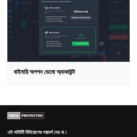
বাইনারি অপশন ডেমো অ্যাকাউন্ট
এই সাইটটি বিনিয়োগের পরামর্শ দেয় না।