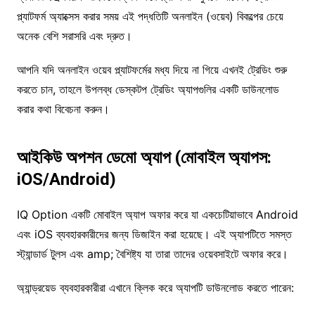
প্ল্যাটফর্ম অ্যাক্সেস করার সময় এই পদ্ধতিটি অনলাইন (ওয়েব) বিকল্পের চেয়ে
অনেক বেশি সরাসরি এবং দ্রুত।
আপনি যদি অনলাইন ওয়েব প্ল্যাটফর্মের মধ্য দিয়ে না গিয়ে এখনই ট্রেডিং শুরু
করতে চান, তাহলে উপলব্ধ ডেস্কটপ ট্রেডিং অ্যাপগুলির একটি ডাউনলোড
করার কথা বিবেচনা করুন।
আইকিউ অপশন ডেমো অ্যাপ (মোবাইল অ্যাপস:
iOS/Android)
IQ Option একটি মোবাইল অ্যাপ অফার করে যা একচেটিয়াভাবে Android
এবং iOS ব্যবহারকারীদের জন্য ডিজাইন করা হয়েছে। এই অ্যাপটিতে সমস্ত
স্ট্যান্ডার্ড টুলস এবং amp; বৈশিষ্ট্য যা তারা তাদের ওয়েবসাইটে অফার করে।
অ্যান্ড্রয়েড ব্যবহারকারীরা এখানে ক্লিক করে অ্যাপটি ডাউনলোড করতে পারেন: