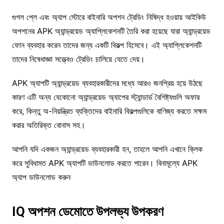
গুগল প্লে এবং অ্যাপ স্টোরে বাইনারি অপশন ট্রেডিং নিষিদ্ধ হওয়ায় আইকিউ
অপশনের APK অ্যান্ড্রয়েড অ্যাপ্লিকেশনটি তৈরি করা হয়েছে যারা অ্যান্ড্রয়েড
ফোন ব্যবহার করেন তাদের জন্য একটি বিকল্প হিসেবে। এই অ্যাপ্লিকেশনটি
তাদের নিষেধাজ্ঞা সত্ত্বেও ট্রেডিং চালিয়ে যেতে দেয়।
APK অ্যাপটি অ্যান্ড্রয়েড ব্যবহারকারীদের মধ্যে আরও জনপ্রিয় হয়ে উঠছে
কারণ এটি অন্য যেকোনো অ্যান্ড্রয়েড অ্যাপের স্ট্যান্ডার্ড বৈশিষ্ট্যগুলি অফার
করে, কিন্তু অ-নিয়ন্ত্রিত ব্যক্তিদের বাইনারি বিকল্পগুলিকে বাণিজ্য করতে সক্ষম
করার অতিরিক্ত বোনাস সহ।
আপনি যদি একজন অ্যান্ড্রয়েড ব্যবহারকারী হন, তাহলে আপনি এখানে ক্লিক
করে সুবিধামত APK অ্যাপটি ডাউনলোড করতে পারেন। বিনামূল্যে APK
অ্যাপ ডাউনলোড করুন
IQ অপশন ডেমোতে উপলভ্য উপকরণ