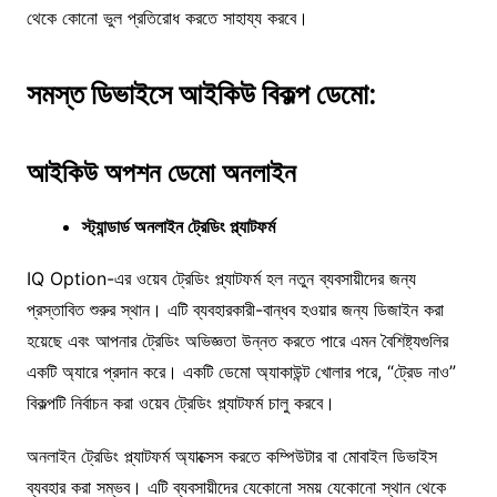
থেকে কোনো ভুল প্রতিরোধ করতে সাহায্য করবে।
সমস্ত ডিভাইসে আইকিউ বিকল্প ডেমো:
আইকিউ অপশন ডেমো অনলাইন
স্ট্যান্ডার্ড অনলাইন ট্রেডিং প্ল্যাটফর্ম
IQ Option-এর ওয়েব ট্রেডিং প্ল্যাটফর্ম হল নতুন ব্যবসায়ীদের জন্য
প্রস্তাবিত শুরুর স্থান। এটি ব্যবহারকারী-বান্ধব হওয়ার জন্য ডিজাইন করা
হয়েছে এবং আপনার ট্রেডিং অভিজ্ঞতা উন্নত করতে পারে এমন বৈশিষ্ট্যগুলির
একটি অ্যারে প্রদান করে। একটি ডেমো অ্যাকাউন্ট খোলার পরে, “ট্রেড নাও”
বিকল্পটি নির্বাচন করা ওয়েব ট্রেডিং প্ল্যাটফর্ম চালু করবে।
অনলাইন ট্রেডিং প্ল্যাটফর্ম অ্যাক্সেস করতে কম্পিউটার বা মোবাইল ডিভাইস
ব্যবহার করা সম্ভব। এটি ব্যবসায়ীদের যেকোনো সময় যেকোনো স্থান থেকে