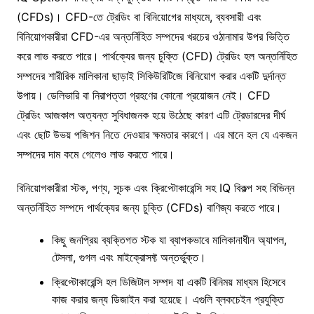
(CFDs)। CFD-তে ট্রেডিং বা বিনিয়োগের মাধ্যমে, ব্যবসায়ী এবং
বিনিয়োগকারীরা CFD-এর অন্তর্নিহিত সম্পদের খরচের ওঠানামার উপর ভিত্তি
করে লাভ করতে পারে। পার্থক্যের জন্য চুক্তি (CFD) ট্রেডিং হল অন্তর্নিহিত
সম্পদের শারীরিক মালিকানা ছাড়াই সিকিউরিটিজে বিনিয়োগ করার একটি দুর্দান্ত
উপায়। ডেলিভারি বা নিরাপত্তা গ্রহণের কোনো প্রয়োজন নেই। CFD
ট্রেডিং আজকাল অত্যন্ত সুবিধাজনক হয়ে উঠেছে কারণ এটি ট্রেডারদের দীর্ঘ
এবং ছোট উভয় পজিশন নিতে দেওয়ার ক্ষমতার কারণে। এর মানে হল যে একজন
সম্পদের দাম কমে গেলেও লাভ করতে পারে।
বিনিয়োগকারীরা স্টক, পণ্য, সূচক এবং ক্রিপ্টোকারেন্সি সহ IQ বিকল্প সহ বিভিন্ন
অন্তর্নিহিত সম্পদে পার্থক্যের জন্য চুক্তি (CFDs) বাণিজ্য করতে পারে।
কিছু জনপ্রিয় ব্যক্তিগত স্টক যা ব্যাপকভাবে মালিকানাধীন অ্যাপল,
টেসলা, গুগল এবং মাইক্রোসফ্ট অন্তর্ভুক্ত।
ক্রিপ্টোকারেন্সি হল ডিজিটাল সম্পদ যা একটি বিনিময় মাধ্যম হিসেবে
কাজ করার জন্য ডিজাইন করা হয়েছে। এগুলি ব্লকচেইন প্রযুক্তি