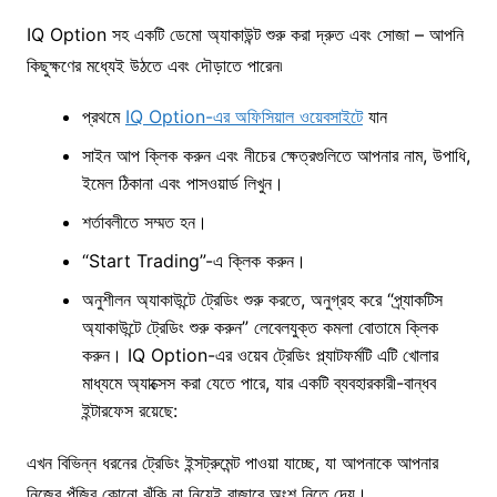
IQ Option সহ একটি ডেমো অ্যাকাউন্ট শুরু করা দ্রুত এবং সোজা – আপনি
কিছুক্ষণের মধ্যেই উঠতে এবং দৌড়াতে পারেন৷
প্রথমে
IQ Option-এর অফিসিয়াল ওয়েবসাইটে
যান
সাইন আপ ক্লিক করুন এবং নীচের ক্ষেত্রগুলিতে আপনার নাম, উপাধি,
ইমেল ঠিকানা এবং পাসওয়ার্ড লিখুন।
শর্তাবলীতে সম্মত হন।
“Start Trading”-এ ক্লিক করুন।
অনুশীলন অ্যাকাউন্টে ট্রেডিং শুরু করতে, অনুগ্রহ করে “প্র্যাকটিস
অ্যাকাউন্টে ট্রেডিং শুরু করুন” লেবেলযুক্ত কমলা বোতামে ক্লিক
করুন। IQ Option-এর ওয়েব ট্রেডিং প্ল্যাটফর্মটি এটি খোলার
মাধ্যমে অ্যাক্সেস করা যেতে পারে, যার একটি ব্যবহারকারী-বান্ধব
ইন্টারফেস রয়েছে:
এখন বিভিন্ন ধরনের ট্রেডিং ইন্সট্রুমেন্ট পাওয়া যাচ্ছে, যা আপনাকে আপনার
নিজের পুঁজির কোনো ঝুঁকি না নিয়েই বাজারে অংশ নিতে দেয়।