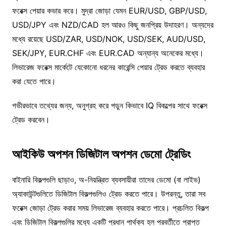
ফরেক্স পেয়ার কভার করে। মুদ্রা জোড়া যেমন EUR/USD, GBP/USD,
USD/JPY এবং NZD/CAD হল আরও কিছু জনপ্রিয় উদাহরণ। অন্যদের
মধ্যে রয়েছে USD/ZAR, USD/NOK, USD/SEK, AUD/USD,
SEK/JPY, EUR.CHF এবং EUR.CAD অন্যান্য অনেকের মধ্যে।
লিভারেজ ফরেক্স মার্কেটে যেকোনো ধরনের কারেন্সি পেয়ার ট্রেড করতে ব্যবহার
করা যেতে পারে।
গভীরভাবে তথ্যের জন্য, অনুগ্রহ করে পড়ুন কিভাবে IQ বিকল্পের সাথে ফরেক্স
ট্রেড করবেন।
আইকিউ অপশন ডিজিটাল অপশন ডেমো ট্রেডিং
বাইনারি বিকল্পগুলি ছাড়াও, অ-নিয়ন্ত্রিত ব্যবসায়ীরা তাদের ডেমো (বা লাইভ)
অ্যাকাউন্টগুলিতে ডিজিটাল বিকল্পগুলিও ট্রেড করতে পারে। উপরন্তু, তারা সব
ফরেক্স জোড়া ট্রেড করার সময় লিভারেজ ব্যবহার করতে পারে। প্রচলিত বিকল্প
এবং ডিজিটাল বিকল্পগুলির মধ্যে একটি প্রধান পার্থক্য হল পরবর্তীতে প্রাপ্ত