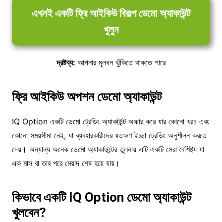
এখনই একটি ফ্রি আইকিউ বিকল্প ডেমো অ্যাকাউন্ট
খুলুন
দ্রষ্টব্য:
আপনার মূলধন ঝুঁকিতে থাকতে পারে
ফ্রি আইকিউ অপশন ডেমো অ্যাকাউন্ট
IQ Option একটি ডেমো ট্রেডিং অ্যাকাউন্ট অফার করে যার কোনো খরচ এবং
কোনো সময়সীমা নেই, যা ব্যবহারকারীদের যতক্ষণ ইচ্ছা ট্রেডিং অনুশীলন করতে
দেয়। অন্যান্য অনেক ডেমো অ্যাকাউন্টের তুলনায় এটি একটি সেরা বৈশিষ্ট্য যা
এক মাস বা তার পরে মেয়াদ শেষ হয়ে যায়।
কিভাবে একটি IQ Option ডেমো অ্যাকাউন্ট
খুলবেন?